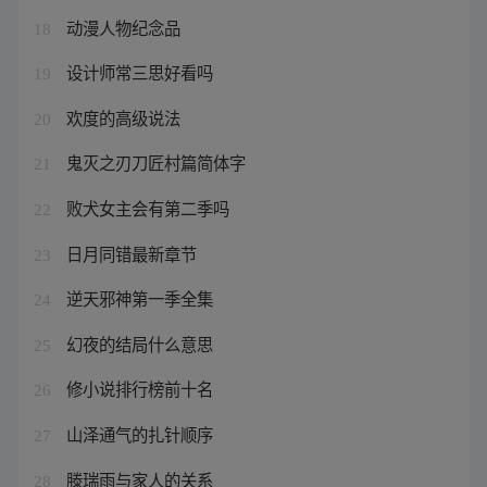
动漫人物纪念品
18
设计师常三思好看吗
19
欢度的高级说法
20
鬼灭之刃刀匠村篇简体字
21
败犬女主会有第二季吗
22
日月同错最新章节
23
逆天邪神第一季全集
24
幻夜的结局什么意思
25
修小说排行榜前十名
26
山泽通气的扎针顺序
27
滕瑞雨与家人的关系
28