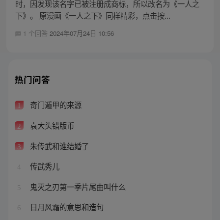
时，因发现该名字已被注册成商标，所以改名为《一人之
下》。 原漫画《一人之下》同样精彩，点击按...
1 个回答
2024年07月24日 10:56
热门问答
奇门遁甲的来源
1
袁大头错版币
2
朱传武和谁结婚了
3
传武秀儿
4
鬼灭之刃第一季片尾曲叫什么
5
日月风霜的意思和造句
6