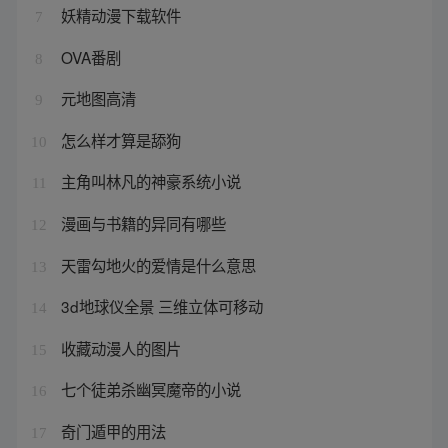
妖精动漫下载软件
7
OVA番剧
8
元地图高清
9
怎么样才算是舔狗
10
主角叫林凡的神豪系统小说
11
漫画与书籍的异同有哪些
12
天雷勾地火的爱情是什么意思
13
3d地球仪全景 三维立体可移动
14
收藏动漫人的图片
15
七个徒弟杀幽冥魔帝的小说
16
奇门遁甲的用法
17