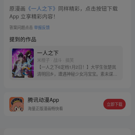
原漫画
《一人之下》
同样精彩，点击按钮下载
App 立享精彩内容！
答案问题点击
举报反馈
提到的作品
一人之下
米橙子 · 战斗 · 搞笑
【一人之下6定档1月2日！】大学生张楚岚
清明回乡，遭遇神秘少女冯宝宝。素未谋面
的冯宝宝却对张楚岚异常熟悉，并将其带去
自己打工的快递公司。为了帮冯宝宝寻找她
的身世，也为了查清自己与爷爷身上的秘
腾讯动漫App
密，张楚岚的生活被彻底颠覆，与冯宝宝一
立即下载
同踏上“异人”之旅。
海量正版漫画畅快看