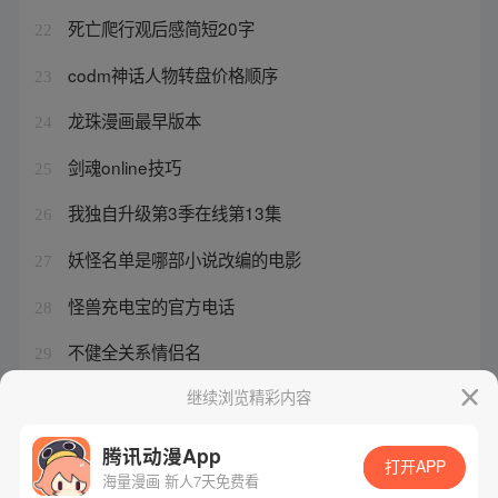
死亡爬行观后感简短20字
22
codm神话人物转盘价格顺序
23
龙珠漫画最早版本
24
剑魂online技巧
25
我独自升级第3季在线第13集
26
妖怪名单是哪部小说改编的电影
27
怪兽充电宝的官方电话
28
不健全关系情侣名
29
最强祖师有没有渠道服
继续浏览精彩内容
30
腾讯动漫App
打开APP
海量漫画 新人7天免费看