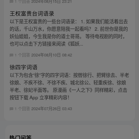
1 个回答
2024年08月15日 23:21
王权富贵台词语录
以下是王权富贵的一些台词语录： 1. 如果我们能活着出去
的话，千山万水，你愿意陪我一起看吗？ 2. 前世你是我的
妖仙姐姐，今生我是你的道士哥哥。 等待电视剧的同时，
也可以点击下方链接来阅读《狐妖...
1 个回答
2024年08月10日 08:42
徐四字词语
以下为包含“徐”字的四字词语：按辔徐行、把臂徐去、半老
徐娘、不疾不徐、不徐不疾、城北徐公、轻重疾徐、徐娘
半老、徐妃半面等。 原漫画《一人之下》同样精彩，点击
按钮下载 App 立享精彩内容！
1 个回答
2024年07月26日 03:43
热门问答