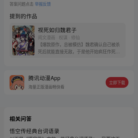
答案问题点击
举报反馈
提到的作品
视死如归魏君子
阅文漫画 · 权谋 · 修仙
【爆款原作，总被模仿】魏君确认自己被杀
死后就能直接无敌，于是他开始疯狂作死。
然后，他发现这个世界有毒。 他把纨绔干翻
在地，纨绔夸他打得好，最好再来一巴掌。
他把狗皇帝骂到狗血淋头，狗皇帝竟发誓护
腾讯动漫App
他一世周全。 他替天煞孤星女神捕撑腰，神
立即下载
捕表示这辈子只能以身相许。魏君：别闹！
海量正版漫画畅快看
我只是想死，怎么就这么难呢？
相关问答
悟空传经典台词语录