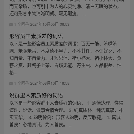
而无杂质，也可引申为人的心灵纯净、清白无暇的状态，
还可形容事物清晰明朗、毫无瑕疵。 ...
1 个回答
2024年10月05日 06:53
形容员工素质差的词语
以下是一些形容员工素质差的词语：百无一能、笨嘴笨
腮、笨嘴笨舌、不度德不量力、不胜其任、不识好歹、不
知自量、不自量力、才短思涩、褚小杯大、褚小怀大、负
薪之资、赶鸭子上架、昏聩无能、寄生虫、人品很差、性
格...
1 个回答
2024年08月16日 18:58
说群里人素质好的词语
以下是一些形容群里人素质好的词语： 1. 通情达理：懂得
道理，说话、做事合情合理。 2. 纯真质朴：纯洁真挚，朴
实无华。 3. 聪明伶俐：形容人聪明，反应敏捷。 4. 真诚
善良：心地真诚，为人善良。 ...