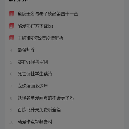
道隐无名与老子德经第四十一章
1
酷漫熊官方下载ios
2
王牌御史第2集剧情解析
3
最强师尊
4
赛罗vs怪兽军团
5
死亡诗社学生读诗
6
龙珠漫画多少年
7
妖怪名单漫画真的不会更了吗
8
百炼飞升录免费听全篇
9
动漫卡点视频素材
10