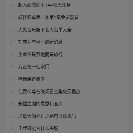
超人画质助手144帧无任务
11
妖怪名单第一季第1集免费观看
12
大象音乐旗下艺人名单大全
13
刘亦菲与林一最新消息
14
生命不是赛跑而是旅行
15
万古第一仙宗门
16
神话装备概率
17
仙武帝尊在线观看全集免费播放
18
永恒之巅的意思和含义
19
加拿大的死亡之路可以联机吗
20
王牌御史为什么关服
21