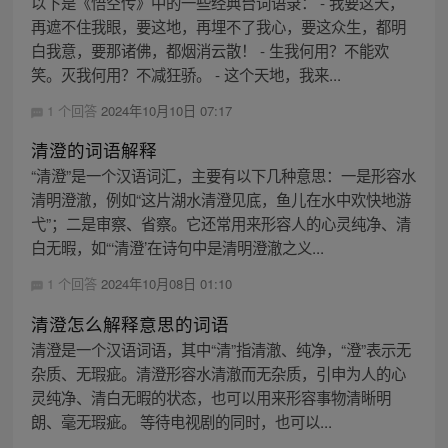
以下是《悟空传》中的一些经典台词语录： - 我要这天，
再遮不住我眼，要这地，再埋不了我心，要这众生，都明
白我意，要那诸佛，都烟消云散！ - 生我何用？不能欢
笑。灭我何用？不减狂骄。 - 这个天地，我来...
1 个回答
2024年10月10日 07:17
清澄的词语解释
“清澄”是一个汉语词汇，主要有以下几种意思：一是形容水
清明澄澈，例如“这片湖水清澄见底，鱼儿在水中欢快地游
弋”；二是审察、省察。它还常用来形容人的心灵纯净、清
白无暇，如“‘清澄’在诗句中是清明澄澈之义...
1 个回答
2024年10月08日 01:10
清澄怎么解释意思的词语
清澄是一个汉语词语，其中“清”指清澈、纯净，“澄”表示无
杂质、无瑕疵。清澄形容水清澈而无杂质，引申为人的心
灵纯净、清白无暇的状态，也可以用来形容事物清晰明
朗、毫无瑕疵。 等待电视剧的同时，也可以...