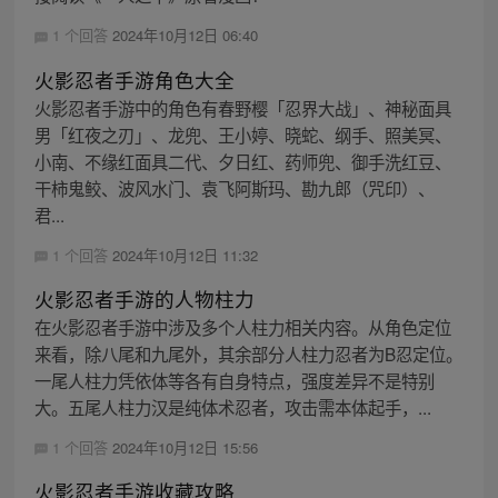
1 个回答
2024年10月12日 06:40
火影忍者手游角色大全
火影忍者手游中的角色有春野樱「忍界大战」、神秘面具
男「红夜之刃」、龙兜、王小婷、晓蛇、纲手、照美冥、
小南、不缘红面具二代、夕日红、药师兜、御手洗红豆、
干柿鬼鲛、波风水门、袁飞阿斯玛、勘九郎（咒印）、
君...
1 个回答
2024年10月12日 11:32
火影忍者手游的人物柱力
在火影忍者手游中涉及多个人柱力相关内容。从角色定位
来看，除八尾和九尾外，其余部分人柱力忍者为B忍定位。
一尾人柱力凭依体等各有自身特点，强度差异不是特别
大。五尾人柱力汉是纯体术忍者，攻击需本体起手，...
1 个回答
2024年10月12日 15:56
火影忍者手游收藏攻略