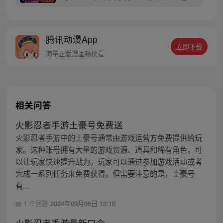
不知道其中的原因，只是拼命用各种恶作剧
试图吸引大家的注意力，人们却反而更远离
他。好在还是有依卡鲁老师关心他，鸣人的
腾讯动漫App
性格才没有变得扭曲，他总是干劲十足，面
立即下载
对这种并不乐观的现实，他依然嘻嘻哈哈，
海量正版漫画畅快看
超级乐观。
相关问答
火影忍者手游土豪号免费送
火影忍者手游中的土豪号通常由游戏运营方免费提供给玩
家。这种账号拥有大量的游戏资源、道具和稀有角色，可
以让玩家快速提升战力。玩家可以通过参加游戏活动或者
完成一系列任务来免费获得。但需要注意的是，土豪号
有...
1 个回答
2024年09月06日 12:10
火影忍者手游最新口令