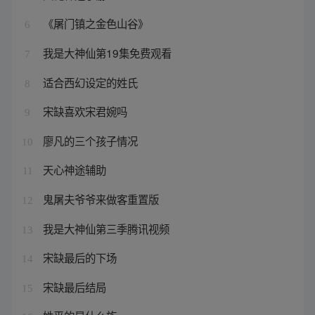
《屠门镇之金色山谷》
6
我是大神仙第19集免费观看
7
适合西幻设定的姓氏
8
宋缺喜欢宋君婉吗
9
廖凡的三个孩子情况
10
天心神途辅助
11
鬼屠夫爷爷来做客重置版
12
我是大神仙第三季腾讯视频
13
宋缺最后的下场
14
宋缺最后结局
15