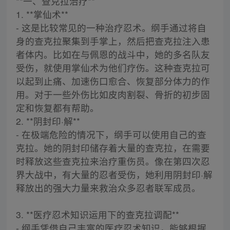
**一、查克拉治疗**
1. **掌仙术**
- 这是比较常见的一种治疗忍术。纲手通过将自
身的查克拉聚集到手掌上，然后把查克拉注入患
者体内。比如在与佩恩的战斗中，她的多名队友
受伤，就使用掌仙术为他们疗伤。这种查克拉可
以起到止痛、加速伤口愈合、恢复部分体力的作
用。对于一些外伤比如皮肉割裂、骨折的初步固
定和恢复都有帮助。
2. **阴封印·解**
- 在极端危险的情况下，纲手可以使用自己的查
克拉。她的阴封印储存着大量的查克拉，在需要
时释放这些查克拉来治疗重伤员。像在第四次忍
界大战中，有大量的忍者受伤，她利用阴封印·解
释放出的强大力量来救治众多忍者联军成员。
3. **医疗忍术知识运用下的查克拉调配**
- 纲手凭借自己丰富的医疗忍术知识，能够根据