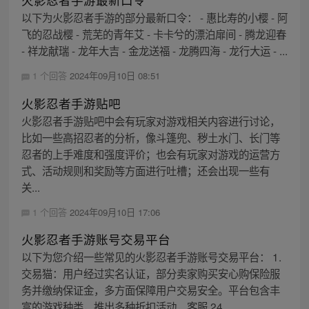
以下为火影忍者手游的部分最新口令： - 惠比寿的小樱 - 阿
飞的忍战樱 - 荒芜的青年艾 - 卡卡兮的漂泊扉间 - 腾龙迎春
- 祥龙献瑞 - 龙年大吉 - 金龙送福 - 龙腾四海 - 龙行大运 - ...
1 个回答
2024年09月10日 08:51
火影忍者手游贴吧
火影忍者手游贴吧中会有玩家对游戏相关内容进行讨论，
比如一些高招忍者的分析，像斗篷兜、秽土水门、长门等
忍者的上手难度和强度评价；也会有玩家对游戏的运营方
式、活动规则和奖励等方面进行吐槽；还会出现一些有
关...
1 个回答
2024年09月10日 17:06
火影忍者手游账号交易平台
以下为您介绍一些常见的火影忍者手游账号交易平台： 1.
交易猫：用户经过实名认证，部分卖家购买安心购保险服
务并缴纳保证金，多方面保障用户交易安全。平台包含丰
富的游戏种类，推出多种折扣活动，客服 24 ...