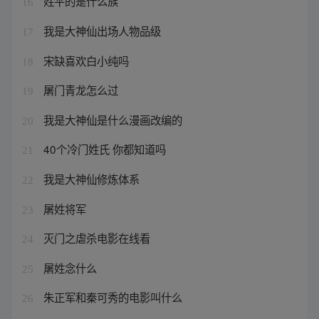
姓平的是什么族
16
我是大神仙出场人物品级
17
宋缺喜欢白小纯吗
18
屠门青龙怎么过
19
我是大神仙是什么漫画改编的
20
40个冷门姓氏 你都知道吗
21
我是大神仙修炼体系
22
屠姓将军
23
灭门之虐杀电影在线看
24
屠姓念什么
25
朱正军和秦可秀的电影叫什么
26