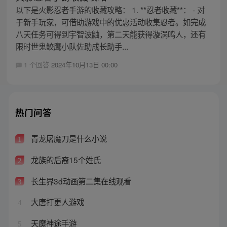
以下是火影忍者手游的收藏攻略： 1. **忍者收藏**： - 对
于新手玩家，可借助游戏中的优惠活动收集忍者。如完成
八天任务可得到宇智波鼬，第二天能获得漩涡鸣人，还有
限时世鬼鲛鹰小队佐助成长助手...
1 个回答
2024年10月13日 00:00
热门问答
青龙屠魔刀是什么小说
1
龙族的后裔15个姓氏
2
长生界3d动画第二集在线观看
3
大唐打更人游戏
4
天魔神途手游
5