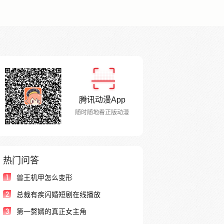
腾讯动漫App
随时随地看正版动漫
热门问答
1
兽王机甲怎么变形
2
总裁有疾闪婚短剧在线播放
3
第一赘婿的真正女主角