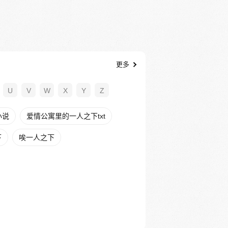
更多
U
V
W
X
Y
Z
小说
爱情公寓里的一人之下txt
下
唉一人之下