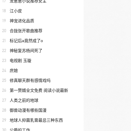
17
龙崽崽小说推荐女主
18
江小皮
19
神宠进化品质
20
合拢张开歌曲推荐
21
标记后a竟然成了o
22
神秘复苏杨间死了
23
电视剧 玉璇
24
庶媳
25
修真聊天群有感情戏吗
26
第一赘婿全文免费 阅读小说最新
27
人类之前的地球
28
御兽动漫有哪些国漫
29
地球人抑菌乳膏最忌三种东西
30
公爵的工作