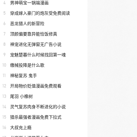
4
男神萌宝一锅端漫画
5
穿成嫁入豪门的炮灰受免费阅读
6
恶龙猎人的新冒险
7
顶颜偏要靠异能恰饭修真
8
神宠进化无弹窗无广告小说
9
宠魅楚暮什么时候找回第一魂
10
缴械投降是什么歌
11
神秘复苏 鬼手
12
开局物价贬值漫画免费观看
13
尾羽 小橡树
14
灵气复苏肉身不断进化的小说
15
猎杀最强者漫画免费下拉式
16
大叔充上瘾