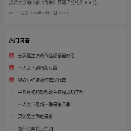
成龙主演的电影《传说》豆瓣评分约为 5.5 分。
1 个回答
2024年08月05日 19:10
热门问答
姜珮瑶主演的作品哪部最好看
1
一人之下剧场版豆瓣
2
狐妖小红娘月红篇现代篇
3
平丘月初和欢都落兰续缘成功了吗
4
一人之下最新一季是第几季
5
灵笼男主到底是谁
6
为什么叫徐三徐四
7