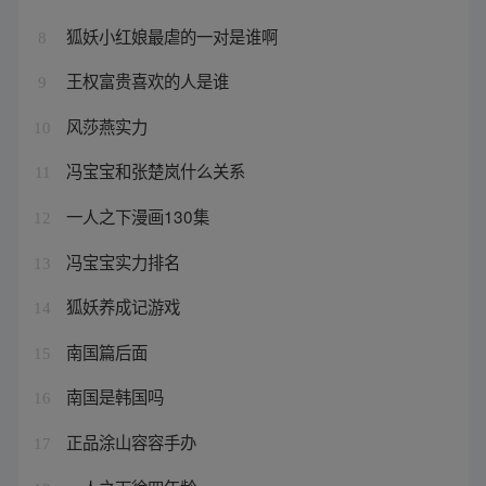
狐妖小红娘最虐的一对是谁啊
8
王权富贵喜欢的人是谁
9
风莎燕实力
10
冯宝宝和张楚岚什么关系
11
一人之下漫画130集
12
冯宝宝实力排名
13
狐妖养成记游戏
14
南国篇后面
15
南国是韩国吗
16
正品涂山容容手办
17