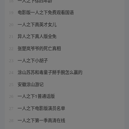
一人之下徐四年龄
18
电影版一人之下免费观看国语
19
一人之下高英才女儿
20
异人之下真人版全免
21
张楚岚爷爷的死亡真相
22
一人之下小胡子
23
涂山苏苏和毒童子掰手腕怎么赢的
24
安徽涂山游记
25
一人之下1普通话版
26
一人之下电影版演员名单
27
一人之下第一季高清在线
28