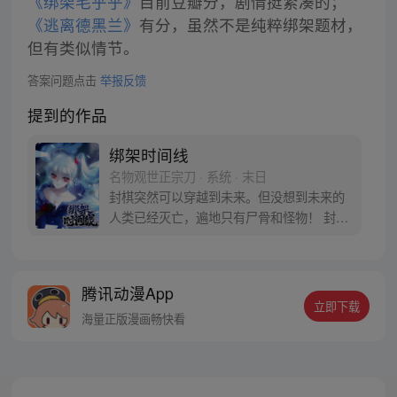
《绑架毛乎乎》
目前豆瓣分，剧情挺紧凑的；
《逃离德黑兰》
有分，虽然不是纯粹绑架题材，
但有类似情节。
答案问题点击
举报反馈
提到的作品
绑架时间线
名物观世正宗刀 · 系统 · 末日
封棋突然可以穿越到未来。但没想到未来的
人类已经灭亡，遍地只有尸骨和怪物！ 封棋
努力想在时间线上搞清人类灭亡的原因，从
而改变未来，拯救世界。却不管他怎么努
力，呈现的结果都是都是末世……这究竟是
腾讯动漫App
怎么回事？
立即下载
海量正版漫画畅快看