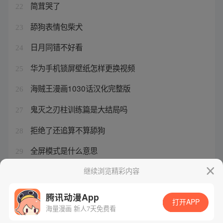
简茸哭了
22
舔狗表情包柴犬
23
日月同错不好看
24
华为手机锁屏壁纸怎样更换视频
25
海贼王漫画1030话汉化完整版
26
鬼灭之刃柱训练篇是大结局吗
27
拒绝了还追算不算舔狗
28
全屏模式是什么意思
29
刘美含卿卿日常结局是什么
继续浏览精彩内容
30
腾讯动漫App
打开APP
海量漫画 新人7天免费看