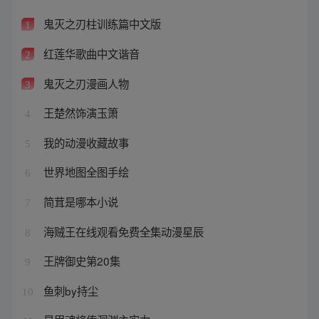
鬼灭之刃柱训练篇中文版
1
红莲华歌曲中文谐音
2
鬼灭之刃漫画人物
3
王楚然饰演玉箫
4
我的动漫收藏故事
5
世界地图全图手绘
6
简茸是哪本小说
7
海贼王在线观看免费全集动漫星辰
8
王牌御史第20集
9
鱼刺by持尘
10