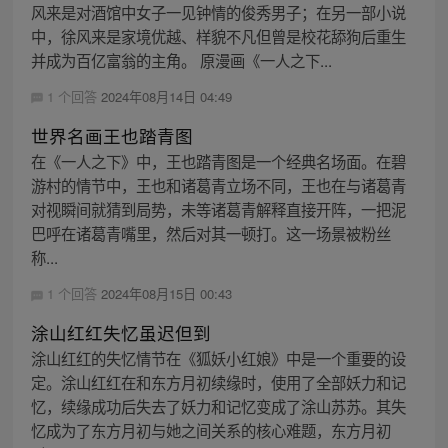
风来是对酒馆中女子一见钟情的俊秀男子；在另一部小说
中，徐风来是家境优越、样貌不凡但曾是校花舔狗后重生
并成为百亿富翁的主角。 原漫画《一人之下...
1 个回答
2024年08月14日 04:49
世界名画王也踏青图
在《一人之下》中，王也踏青图是一个经典名场面。在碧
游村的情节中，王也和诸葛青立场不同，王也在与诸葛青
对视瞬间就猜到局势，未等诸葛青解释直接开阵，一把泥
巴呼在诸葛青嘴里，然后对其一顿打。这一场景被粉丝
称...
1 个回答
2024年08月15日 00:43
涂山红红失忆虽迟但到
涂山红红的失忆情节在《狐妖小红娘》中是一个重要的设
定。涂山红红在和东方月初续缘时，使用了全部妖力和记
忆，续缘成功后失去了妖力和记忆变成了涂山苏苏。其失
忆成为了东方月初与她之间关系的核心难题，东方月初