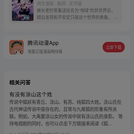
阅文漫画 · 脑洞 · 无节操
被长老狞笑着送往名为“地球”的异世界后，
顾云发现和平安定只是这个世界的表象。 恶
灵丛生、妖魔遍地，当一个个扭曲的恶灵出
现在他的面前之时，顾云终于找到了回家的
感觉。 于是，一个让无数恶灵提心吊胆，夜
腾讯动漫App
不能寐的都市传说诞生了 《这个世界过于危
立即下载
险》每周三、六双更，读者群：561675062
海量正版漫画畅快看
相关问答
有没有涂山这个姓
传说中狐妖有青丘、涂山、有苏、纯狐四大姓。涂山氏在
古代神话传说中是存在的，且常与九尾狐的形象有所关
联。例如，大禹娶涂山女的传说中就有涂山氏的身影。 等
待电视剧的同时，也可以点击下方链接来阅读《狐...