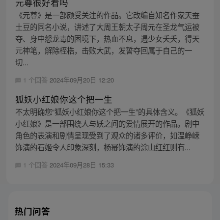
元尊很好看吗
《元尊》是一部颇受关注的作品。它改编自知名作家天蚕
土豆的同名小说，讲述了大周王朝太子周元在圣龙气运被
夺、身中怨龙毒的困境下，热血不息，遇少女夭夭，得天
元神笔，解除桎梏，击败大武，发誓夺回属于自己的一
切...
1 个回答
2024年09月20日 12:20
狐妖小红娘你这个把一生
不太明确您“狐妖小红娘你这个把一生”的具体含义。《狐妖
小红娘》是一部围绕人与妖之间的爱情展开的作品。剧中
角色的表演和剧情呈现受到了观众的诸多评价，如温峥嵘
饰演的石姬令人印象深刻，杨幂饰演的涂山红红则有...
1 个回答
2024年09月28日 15:33
热门问答