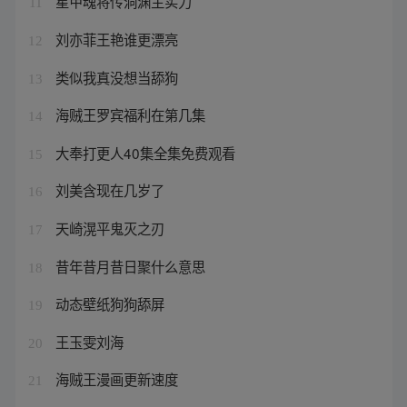
星甲魂将传洞渊主实力
11
刘亦菲王艳谁更漂亮
12
类似我真没想当舔狗
13
海贼王罗宾福利在第几集
14
大奉打更人40集全集免费观看
15
刘美含现在几岁了
16
天崎滉平鬼灭之刃
17
昔年昔月昔日聚什么意思
18
动态壁纸狗狗舔屏
19
王玉雯刘海
20
海贼王漫画更新速度
21