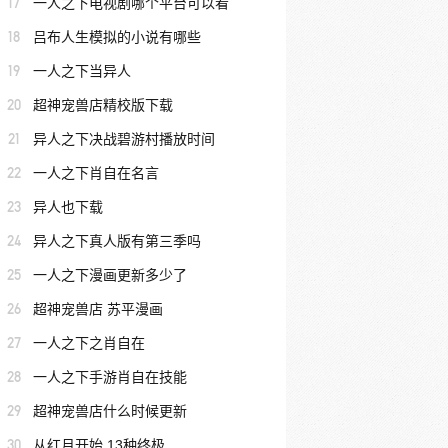
17
一人之下电视剧哪个平台可以看
18
吕布人生模拟的小说有哪些
19
一人之下当异人
20
超神宠兽店精校版下载
21
异人之下决战碧游村播放时间
22
一人之下肖自在名言
23
异人也下载
24
异人之下真人版有第三季吗
25
一人之下漫画更新多少了
26
超神宠兽店 苏平漫画
27
一人之下之肖自在
28
一人之下手游肖自在技能
29
超神宠兽店什么时候更新
30
从红月开始 13种终极