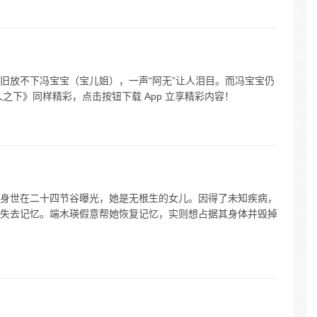
旧放不下冯宝宝（宝儿姐），一声“阿无”让人泪目。而冯宝宝仍
之下》同样精彩，点击按钮下载 App 立享精彩内容！
身世在二十四节谷曝光，她是无根生的女儿。因得了未知疾病，
失去记忆。端木瑛假意帮她恢复记忆，实则想占据其身体并毁掉