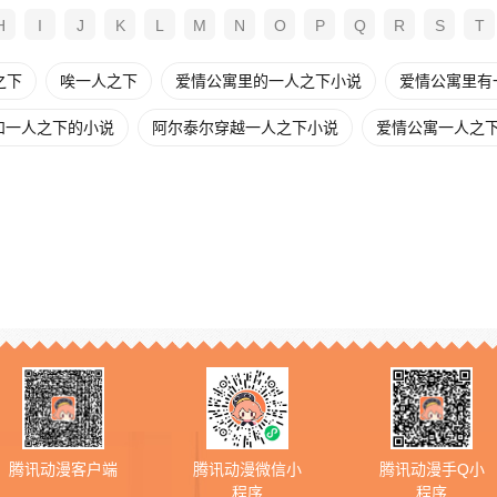
H
I
J
K
L
M
N
O
P
Q
R
S
T
之下
唉一人之下
爱情公寓里的一人之下小说
爱情公寓里有
和一人之下的小说
阿尔泰尔穿越一人之下小说
爱情公寓一人之
腾讯动漫客户端
腾讯动漫微信小
腾讯动漫手Q小
程序
程序