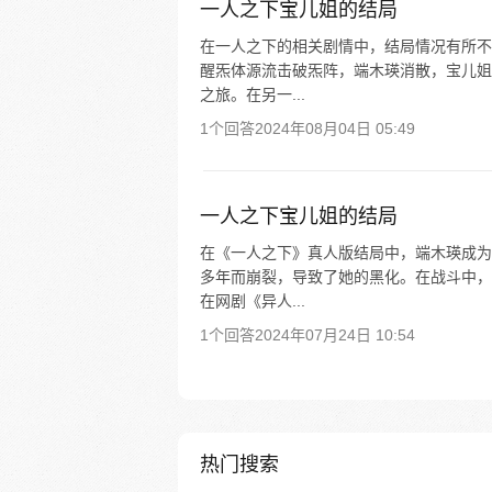
一人之下宝儿姐的结局
在一人之下的相关剧情中，结局情况有所不
醒炁体源流击破炁阵，端木瑛消散，宝儿姐
之旅。在另一...
1个回答
2024年08月04日 05:49
一人之下宝儿姐的结局
在《一人之下》真人版结局中，端木瑛成为
多年而崩裂，导致了她的黑化。在战斗中，
在网剧《异人...
1个回答
2024年07月24日 10:54
热门搜索