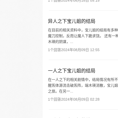
1个回答
2024年08月18日 05:15
异人之下宝儿姐的结局
在目前的相关资料中，宝儿姐的结局有多种
魔刀控制，反而让魔人下跪求饶。 还有一
木瑛的阴谋，...
1个回答
2024年08月09日 12:55
一人之下宝儿姐的结局
在一人之下的相关剧情中，结局情况有所不
醒炁体源流击破炁阵，端木瑛消散，宝儿姐
之旅。在另一...
1个回答
2024年08月09日 02:28