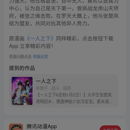
力强大。他性格嚣张，目中无人，喜欢以自我为
中心，认为自己是天下第一，曾挑战龙虎山天师
府，被张之维击败。在罗天大醮上，他与张楚岚
结为盟友，共同对抗其他异人势力。
原漫画
《一人之下》
同样精彩，点击按钮下载
App 立享精彩内容！
答案问题点击
举报反馈
提到的作品
一人之下
米橙子 · 战斗 · 搞笑
【一人之下6定档1月2日！】大学生张楚岚
清明回乡，遭遇神秘少女冯宝宝。素未谋面
的冯宝宝却对张楚岚异常熟悉，并将其带去
自己打工的快递公司。为了帮冯宝宝寻找她
的身世，也为了查清自己与爷爷身上的秘
腾讯动漫App
密，张楚岚的生活被彻底颠覆，与冯宝宝一