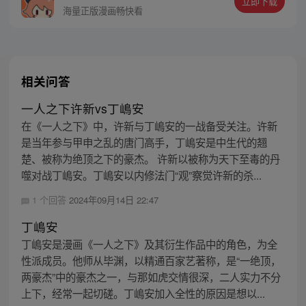
立即下载
同踏上“异人”之旅。
海量正版漫画畅快看
相关问答
一人之下许新vs丁嶋安
在《一人之下》中，许新与丁嶋安的一战备受关注。许新
是当年参与甲申之乱的唐门高手，丁嶋安是中生代的翘
楚、被称为绝顶之下的豪杰。 许新以被称为天下至毒的丹
噬对战丁嶋安。丁嶋安以内修法门“观”察觉许新的杀...
1 个回答
2024年09月14日 22:47
丁嶋安
丁嶋安是漫画《一人之下》及其衍生作品中的角色，为全
性派成员。他师从毕渊，以精通百家艺著称，是“一绝顶，
两豪杰”中的豪杰之一，与那如虎交情很深，二人实力不分
上下，经常一起切磋。丁嶋安加入全性的原因是想以...