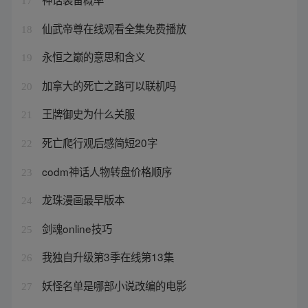
17
仙武帝尊在线观看全集免费播放
18
永恒之巅的意思和含义
19
加拿大的死亡之路可以联机吗
20
王牌御史为什么关服
21
死亡爬行观后感简短20字
22
codm神话人物转盘价格顺序
23
龙珠漫画最早版本
24
剑魂online技巧
25
我独自升级第3季在线第13集
26
妖怪名单是哪部小说改编的电影
27