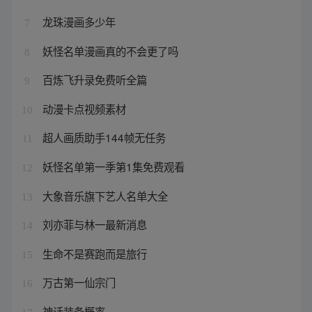
龙珠漫画多少年
7
妖怪名单漫画真的不会更了吗
8
百炼飞升录免费听全篇
9
动漫卡点视频素材
10
超人画质助手144帧无任务
11
妖怪名单第一季第1集免费观看
12
大象音乐旗下艺人名单大全
13
刘亦菲与林一最新消息
14
生命不是赛跑而是旅行
15
万古第一仙宗门
16
神话装备概率