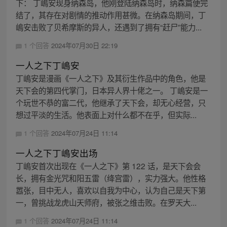
下： 丁嶋安现身纳森岛，他刚登陆纳森岛时，纳森篇便完
结了，其存在对剧情的推动作用甚微。在纳森岛期间，丁
嶋安击败了贝希摩斯的异人，还遇到了拥有“赶尸”能力...
1 个回答
2024年07月30日 22:19
一人之下丁嶋安
丁嶋安是漫画《一人之下》及其衍生作品中的角色，他是
天下会的第四代掌门，日本异人界十佬之一。 丁嶋安是一
个玩世不恭的富二代，他继承了天下会，却无心经营，只
想过平淡的生活。他表面上对什么都不在乎，但实际...
1 个回答
2024年07月24日 11:14
一人之下丁嶋安出场
丁嶋安首次出现在《一人之下》第 122 话，是天下会会
长，拥有金光咒和阳五雷（绛宫雷），实力强大。他性格
嚣张，目中无人，喜欢以自我为中心，认为自己是天下第
一，曾挑战龙虎山天师府，被张之维击败。在罗天大...
1 个回答
2024年07月24日 11:14