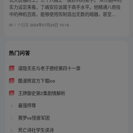
实力设定来看，丁嶋安应该属于高手水平。他精通八奇技
中的神机百炼，能够使用炁制造出无数的暗器，甚至...
1 个回答
2024年07月24日 10:19
热门问答
道隐无名与老子德经第四十一章
1
酷漫熊官方下载ios
2
王牌御史第2集剧情解析
3
最强师尊
4
赛罗vs怪兽军团
5
死亡诗社学生读诗
6