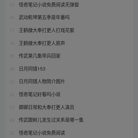
怪奇笔记小说免费阅读无弹窗
15
武动乾坤第五季是年番吗
16
王鹤棣大奉打更人打戏花絮
17
王鹤棣大奉打更人原声
18
传武第几集带兵回家
19
日月同错153
20
日月同错人物简介图片
21
怪奇笔记好看吗小说
22
卿卿日常和大奉打更人演员
23
传武跟鲜儿发生过关系是哪一集
24
怪奇笔记小说免费阅读
25