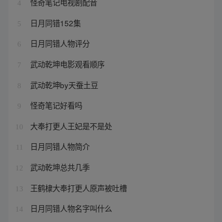
怪奇笔记电视剧配音
4
日月同错152集
5
日月同错人物评分
6
武动乾坤电影观看顺序
7
武动乾坤by天蚕土豆
8
怪奇笔记好看吗
9
大奉打更人王妃是不是处
10
日月同错人物简介
11
武动乾坤总共几季
12
王鹤棣大奉打更人原声被吐槽
13
日月同错人物名字叫什么
14