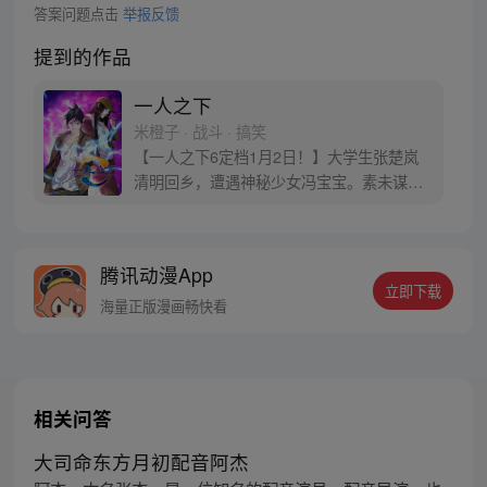
答案问题点击
举报反馈
提到的作品
一人之下
米橙子 · 战斗 · 搞笑
【一人之下6定档1月2日！】大学生张楚岚
清明回乡，遭遇神秘少女冯宝宝。素未谋面
的冯宝宝却对张楚岚异常熟悉，并将其带去
自己打工的快递公司。为了帮冯宝宝寻找她
的身世，也为了查清自己与爷爷身上的秘
腾讯动漫App
密，张楚岚的生活被彻底颠覆，与冯宝宝一
立即下载
同踏上“异人”之旅。
海量正版漫画畅快看
相关问答
大司命东方月初配音阿杰