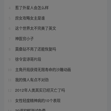
惹了外星人会怎么样
4
庶女攻略女主是谁
5
这个世界太不完美了英文
6
神医穷小子
7
莫桑钻不亮了还能恢复吗
8
徐令宜谆哥片段
9
主角开局获得无限寿命的沙雕动画
10
我的情人有点不对劲
11
2012年人类其实已经灭亡了吗
12
女性轻度精神病的10个表现
13
20道抑郁测试免费
14