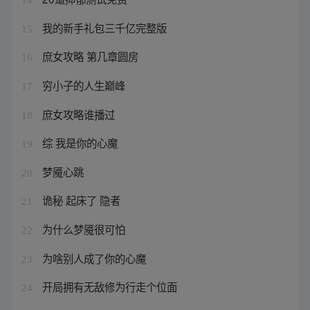
我的新手礼包三千亿完整版
15
庶女攻略 第几章圆房
16
穷小子的人生巅峰
17
庶女攻略谁播过
18
综 我是你的心魔
19
梦魇心跳
20
诡秘 起床了 隐者
21
为什么梦魇很可怕
22
为啥别人成了你的心魔
23
开局拥有无敌修为行走个位面
24