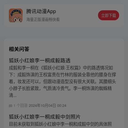
线牵。（每周周四更新。）
腾讯动漫App
立即下载
海量正版漫画畅快看
相关问答
狐妖小红娘李一桐成毅路透
成毅和李一桐在《狐妖小红娘·王权篇》中的路透情况如
下：成毅饰演的王权富贵在竹林的服装全靠他的腰身在撑
着，妆发还可以，但跟动漫造型没有很大关联。其腰细头
小脖子长脸紧致，气质清冷贵气。李一桐饰演的蜘蛛精
清...
1 个回答
2024年10月04日 00:24
狐妖小红娘李一桐成毅中剑照片
目前未获取到狐妖小红娘中李一桐和成毅中剑的具体照