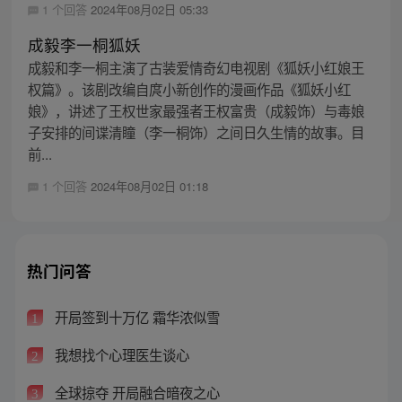
1 个回答
2024年08月02日 05:33
成毅李一桐狐妖
成毅和李一桐主演了古装爱情奇幻电视剧《狐妖小红娘王
权篇》。该剧改编自庹小新创作的漫画作品《狐妖小红
娘》，讲述了王权世家最强者王权富贵（成毅饰）与毒娘
子安排的间谍清瞳（李一桐饰）之间日久生情的故事。目
前...
1 个回答
2024年08月02日 01:18
热门问答
开局签到十万亿 霜华浓似雪
1
我想找个心理医生谈心
2
全球掠夺 开局融合暗夜之心
3