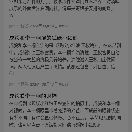
业和东方淮竹的儿子，被家族作为道门兵人培养，对清瞳
展示的外面世界充满向往。清瞳是毒娘子安排的间谍。
该...
1 个回答
2024年08月19日 03:22
成毅和李一桐演的狐妖小红娘
成毅和李一桐主演的是《狐妖小红娘·王权篇》。在这部剧
中，成毅饰演王权富贵，李一桐饰演清瞳。王权富贵自幼
被当作一气盟的终极兵器培养，清瞳潜入王权山庄做间
谍，两人相遇后产生了感情。该剧还包含了对自由、信
仰...
1 个回答
2024年08月17日 04:51
成毅看李一桐的眼神
在电视剧《狐妖小红娘王权篇》的拍摄中，成毅和李一桐
对视时，李一桐眼里带着宠溺的光芒，而成毅的眼神状态
有所不同，有时会显得惆怅、心不在焉。 等待电视剧的同
时，也可以点击下方链接来阅读《狐妖小红娘》...