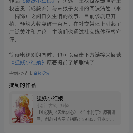
作品
《狐妖小红娘》
，讲述了王权世家最强者王
权富贵（成毅饰）与毒娘子安排的间谍清瞳（李
一桐饰）之间日久生情的故事。目前该剧已开
拍，预约人数突破一百万，在社交媒体上引起了
广泛关注和讨论，主演们也通过社交媒体积极宣
传。
等待电视剧的同时，也可以点击下方链接来阅读
《狐妖小红娘》
原著提前了解剧情了！
答案问题点击
举报反馈
提到的作品
狐妖小红娘
小新 · 古风 · 妖怪
【电视剧《天地剑心》《淮水竹亭》原著漫
画，剑心对应章节指路：39-85，淮水对应
章节指路272-301】 迷糊萝莉小狐妖，正太
道士没节操。自古人妖生死恋，千载孽缘一