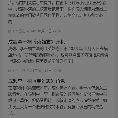
片。但在相关信息中提到，在剧版《狐妖小红娘·王权篇》
中，成毅饰演的王权富贵抱着李一桐饰演的清瞳为走出王
权家族的大门被昔日同伴阻拦，万剑穿心。其万剑穿心
的...
1 个回答
2024年10月03日 22:36
成毅李一桐《英雄志》开机
成毅、李一桐主演的《英雄志》于 2023 年 1 月 8 日在横
店开机。 等待电视剧的同时，也可以点击下方链接来阅读
《狐妖小红娘》原著提前了解剧情了！
1 个回答
2024年09月13日 22:05
成毅李一桐《英雄志》角色
在电视剧《英雄志》中，成毅饰演卢云，李一桐饰演女主
顾倩兮。在该剧中，李一桐饰演的顾倩兮在武侠群像中虽
戏份不算多，但仍受期待。成毅饰演的卢云造型多样，如
头发上只有一个低调雅致的木簪，有腰间佩玉的精致造
型...