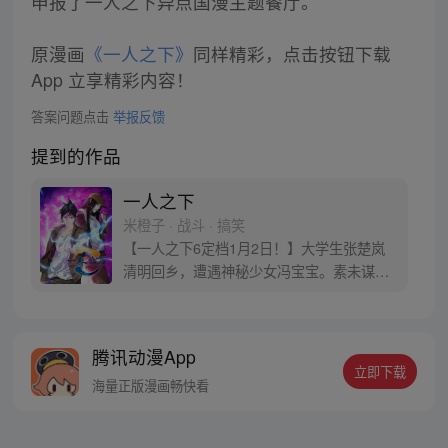
申报了一人之下异点国漫主题餐厅。
原漫画
《一人之下》
同样精彩，点击按钮下载
App 立享精彩内容！
答案问题点击
举报反馈
提到的作品
一人之下
米橙子 · 战斗 · 搞笑
【一人之下6定档1月2日！】大学生张楚岚
清明回乡，遭遇神秘少女冯宝宝。素未谋面
的冯宝宝却对张楚岚异常熟悉，并将其带去
自己打工的快递公司。为了帮冯宝宝寻找她
的身世，也为了查清自己与爷爷身上的秘
腾讯动漫App
密，张楚岚的生活被彻底颠覆，与冯宝宝一
立即下载
同踏上“异人”之旅。
海量正版漫画畅快看