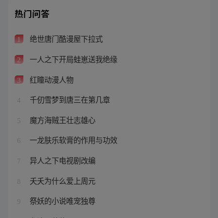
热门问答
绝世唐门酷漫屋下拉式
1
一人之下开局蛙崽送我绝缘
2
红瞳动漫人物
3
千仞雪梦到唐三在第几章
4
魔方海贼王壮志雄心
5
一龙肤乐软膏的作用与功效
6
异人之下电视剧改编
7
夭夭为什么爱上周元
8
祭妖的小说唯宠独尊
9