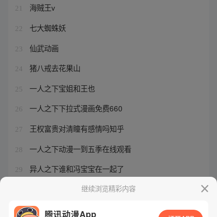
海贼王v
21
七大蜘蛛妖
22
仙武动画
23
猪八戒去花果山
24
一人之下宝姐和王也
25
一人之下下拉式漫画免费660
26
王权富贵对清瞳有感情吗知乎
27
一人之下动漫一到五季在线观看
28
异人之下谁和冯宝宝在一起了
29
一人之下动漫连环画图片
继续浏览精彩内容
30
腾讯动漫App