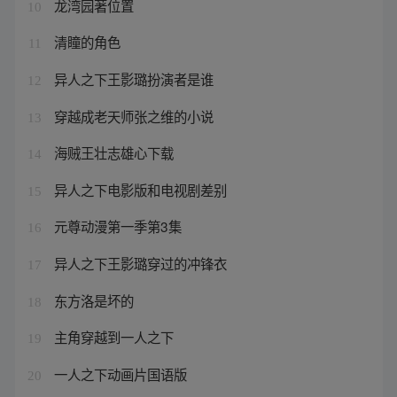
龙湾园著位置
10
清瞳的角色
11
异人之下王影璐扮演者是谁
12
穿越成老天师张之维的小说
13
海贼王壮志雄心下载
14
异人之下电影版和电视剧差别
15
元尊动漫第一季第3集
16
异人之下王影璐穿过的冲锋衣
17
东方洛是坏的
18
主角穿越到一人之下
19
一人之下动画片国语版
20