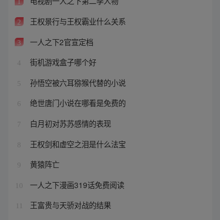
电视剧一人之下第二季人物
1
王权景行与王权霸业什么关系
2
一人之下2官宣定档
3
街机游戏盒子哪个好
4
孙悟空被六耳猕猴代替的小说
5
绝世唐门小说在哪看是免费的
6
白月初对苏苏感情的表现
7
王权剑和虚空之泪是什么法宝
8
黄猿阵亡
9
一人之下漫画319话免费阅读
10
王富贵与天骄对战的结果
11