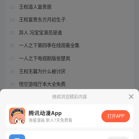
王权道人富贵居
23
王权富贵东方月初生子
24
异人 冯宝宝演员是谁
25
一人之下第四季在线观看全集
26
一人之下电视剧版张楚岚
27
王权无暮为什么被讨厌
28
悟空游戏厅本大全免费
29
腾讯体育直播在线观看nba
继续浏览精彩内容
30
腾讯动漫App
打开APP
海量漫画 新人7天免费看
腾讯漫画
起点读书
QQ阅读