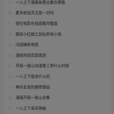
一人之下漫画免费全集在哪看
15
夏禾和张灵玉是一对吗
16
悟空电影在线观看完整版
17
狐妖小红娘之剑仙系统小说
18
冯绍峰新电视
19
漫画完结恋爱类别
20
开局一座山动漫第三季什么时候
21
一人之下是说什么的
22
神兵玄奇的推荐理由
23
漫画开局一座山全集
24
一人之下采花神曲
25