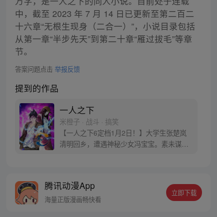
万字，是一人之下的同人小说。目前处于连载
中，截至 2023 年 7 月 14 日已更新至第二百二
十六章“无根生现身（二合一）”，小说目录包括
从第一章“半步先天”到第二十章“雁过拔毛”等章
节。
答案问题点击
举报反馈
提到的作品
一人之下
米橙子 · 战斗 · 搞笑
【一人之下6定档1月2日！】大学生张楚岚
清明回乡，遭遇神秘少女冯宝宝。素未谋面
的冯宝宝却对张楚岚异常熟悉，并将其带去
自己打工的快递公司。为了帮冯宝宝寻找她
的身世，也为了查清自己与爷爷身上的秘
腾讯动漫App
密，张楚岚的生活被彻底颠覆，与冯宝宝一
立即下载
同踏上“异人”之旅。
海量正版漫画畅快看