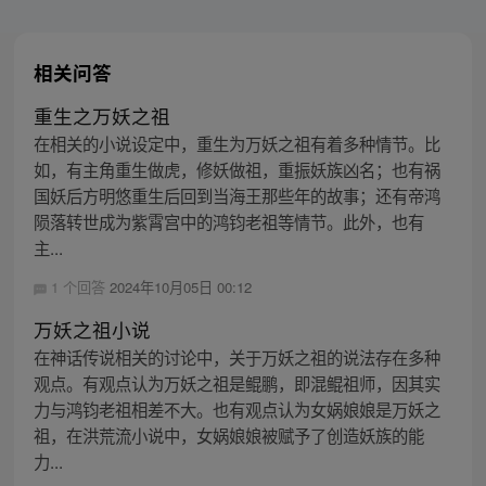
相关问答
重生之万妖之祖
在相关的小说设定中，重生为万妖之祖有着多种情节。比
如，有主角重生做虎，修妖做祖，重振妖族凶名；也有祸
国妖后方明悠重生后回到当海王那些年的故事；还有帝鸿
陨落转世成为紫霄宫中的鸿钧老祖等情节。此外，也有
主...
1 个回答
2024年10月05日 00:12
万妖之祖小说
在神话传说相关的讨论中，关于万妖之祖的说法存在多种
观点。有观点认为万妖之祖是鲲鹏，即混鲲祖师，因其实
力与鸿钧老祖相差不大。也有观点认为女娲娘娘是万妖之
祖，在洪荒流小说中，女娲娘娘被赋予了创造妖族的能
力...