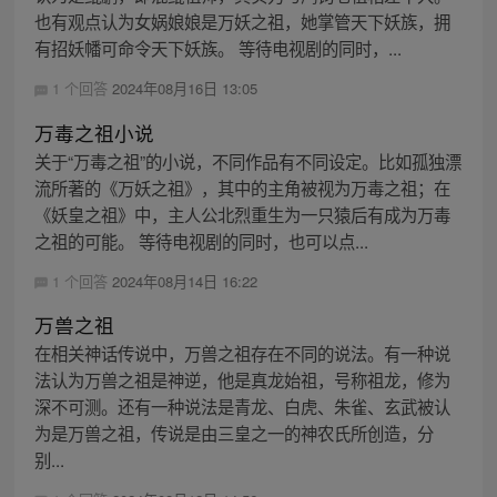
也有观点认为女娲娘娘是万妖之祖，她掌管天下妖族，拥
有招妖幡可命令天下妖族。 等待电视剧的同时，...
1 个回答
2024年08月16日 13:05
万毒之祖小说
关于“万毒之祖”的小说，不同作品有不同设定。比如孤独漂
流所著的《万妖之祖》，其中的主角被视为万毒之祖；在
《妖皇之祖》中，主人公北烈重生为一只猿后有成为万毒
之祖的可能。 等待电视剧的同时，也可以点...
1 个回答
2024年08月14日 16:22
万兽之祖
在相关神话传说中，万兽之祖存在不同的说法。有一种说
法认为万兽之祖是神逆，他是真龙始祖，号称祖龙，修为
深不可测。还有一种说法是青龙、白虎、朱雀、玄武被认
为是万兽之祖，传说是由三皇之一的神农氏所创造，分
别...