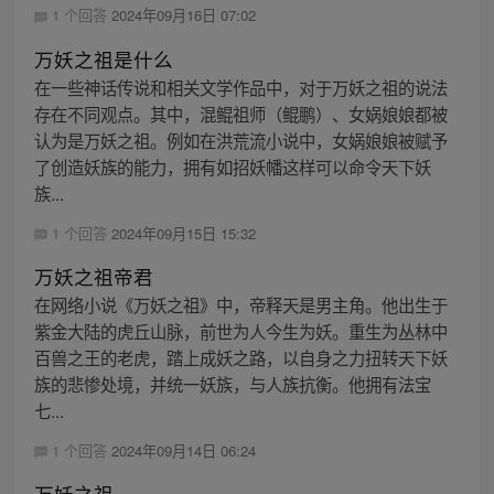
1 个回答
2024年09月16日 07:02
万妖之祖是什么
在一些神话传说和相关文学作品中，对于万妖之祖的说法
存在不同观点。其中，混鲲祖师（鲲鹏）、女娲娘娘都被
认为是万妖之祖。例如在洪荒流小说中，女娲娘娘被赋予
了创造妖族的能力，拥有如招妖幡这样可以命令天下妖
族...
1 个回答
2024年09月15日 15:32
万妖之祖帝君
在网络小说《万妖之祖》中，帝释天是男主角。他出生于
紫金大陆的虎丘山脉，前世为人今生为妖。重生为丛林中
百兽之王的老虎，踏上成妖之路，以自身之力扭转天下妖
族的悲惨处境，并统一妖族，与人族抗衡。他拥有法宝
七...
1 个回答
2024年09月14日 06:24
万妖之祖