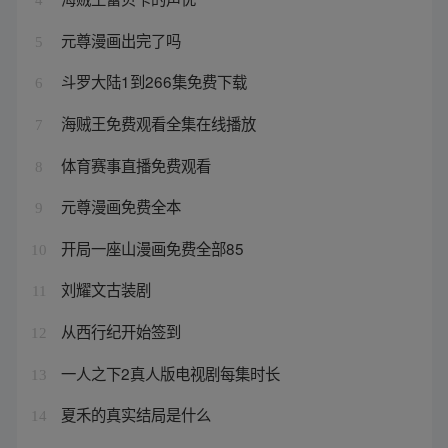
元尊漫画出完了吗
5
斗罗大陆1到266集免费下载
6
海贼王免费观看全集在线播放
7
体育赛事直播免费观看
8
元尊漫画免费全本
9
开局一座山漫画免费全部85
10
刘耀文古装剧
11
从西行纪开始签到
12
一人之下2真人版电视剧每集时长
13
夏禾的真实结局是什么
14