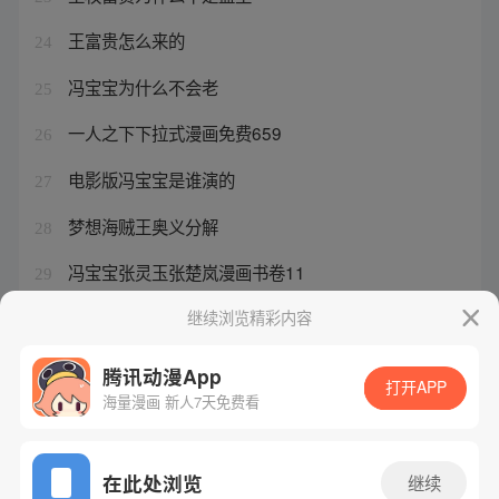
王富贵怎么来的
24
冯宝宝为什么不会老
25
一人之下下拉式漫画免费659
26
电影版冯宝宝是谁演的
27
梦想海贼王奥义分解
28
冯宝宝张灵玉张楚岚漫画书卷11
29
一人之下王也有官方cp吗
继续浏览精彩内容
30
腾讯动漫App
打开APP
海量漫画 新人7天免费看
腾讯漫画
起点读书
QQ阅读
网站备案/许可证号：粤B2-20090059-5
在此处浏览
继续