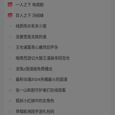
一人之下 电视剧
2
异人之下 冯绍峰
3
纯质阳炎有多少度
4
龙傲雪是龙族的谁
5
王也诸葛青心魔然后怀孕
6
暗黑西游记大猿王漫画寺田克也
7
龙珠z国语版免费播出
8
最新动漫2024热播最火的国漫
9
张一山新剧守护者们在线观看
10
狐妖小红娘中的女角色
11
草帽航海团手游礼包码
12