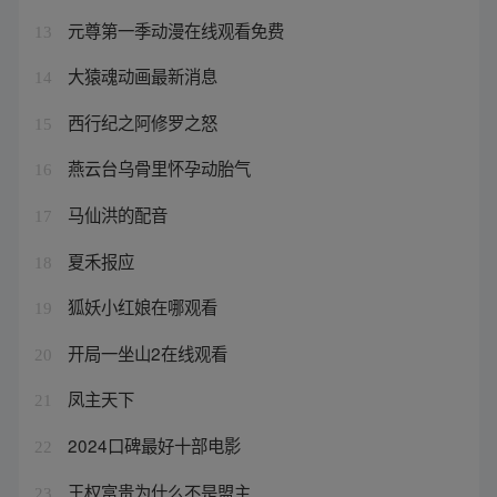
元尊第一季动漫在线观看免费
13
大猿魂动画最新消息
14
西行纪之阿修罗之怒
15
燕云台乌骨里怀孕动胎气
16
马仙洪的配音
17
夏禾报应
18
狐妖小红娘在哪观看
19
开局一坐山2在线观看
20
凤主天下
21
2024口碑最好十部电影
22
王权富贵为什么不是盟主
23