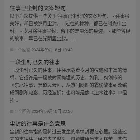
往事已尘封的文案短句
以下为您提供一些关于“往事已尘封”的文案短句： - 往事虽
美好，却已被岁月尘封。 - 过往的种种，都已在时光中尘
封。 - 岁月将往事尘封，留下的是淡淡的痕迹。 - 那些曾经
的故事，早已在光阴里尘封。 ...
1 个回答
2024年09月16日 19:42
一段尘封已久的往事
一段尘封已久的往事，往往承载着岁月的痕迹和丰富的情
感。它或许是一段被时间掩埋的历史，如孔二狗创作的
《东北往事：黑道风云》，从热门网站的霸榜故事到改编
成网剧和电影，历经波折；也可能是像《边水往事》中但
拓...
1 个回答
2024年09月15日 20:26
尘封的往事是什么意思
尘封的往事指的是将过去发生的事情封藏在心里。这些过
去的事往往已经过去了很久，可能带给当事人痛苦、悲伤