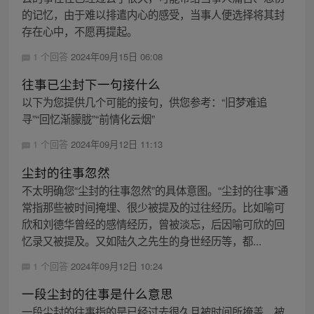
的记忆，由于难以排遣内心的感受，当事人便选择将其封
存在心中，不愿再提起。
1 个回答
2024年09月15日 06:08
往事已尘封下一句接什么
以下为您提供几个可能的接句，供您参考：“旧梦难追
寻”“回忆渐朦胧”“前情化云烟”
1 个回答
2024年09月12日 11:13
尘封的往事忽然
不太明确您“尘封的往事忽然”的具体意图。“尘封的往事”通
常指那些被时间掩埋、很少被提及的过往经历。比如喻可
欣和刘德华曾经的感情经历，曾被淡忘，后因喻可欣的回
忆录又被提及。又如陆久之先生的身世经历等，都...
1 个回答
2024年09月12日 10:24
一段尘封的往事是什么意思
一段尘封的往事指的是已经过去很久且被时间所掩盖、被