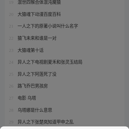
混世四猴合体混沌魔猿
19
大猿魂下动漫百度百科
20
一人之下的原著小说叫什么名字
21
猿飞未来和谁是一对
22
大猿魂第十话
23
异人之下电视剧夏禾和张灵玉结局
24
异人之下阿莲死了没
25
路飞乔巴男孩房
26
电影 乌塔
27
乌塔娜是什么意思
28
异人之下张楚岚知道甲申之乱
29