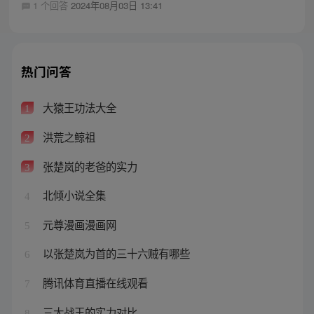
1 个回答
2024年08月03日 13:41
热门问答
大猿王功法大全
1
洪荒之鲸祖
2
张楚岚的老爸的实力
3
北倾小说全集
4
元尊漫画漫画网
5
以张楚岚为首的三十六贼有哪些
6
腾讯体育直播在线观看
7
三大战王的实力对比
8