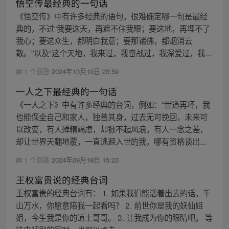
悟空传最经典的一句话
《悟空传》中有许多经典的语句，很难确定哪一句是最经
典的，不过“我要这天，再遮不住我眼；要这地，再埋不了
我心；要这众生，都明白我意；要那诸佛，都烟消云
散。”以及“这个天地，我来过，我奋战过，我深爱过，我...
1 个回答
2024年10月10日 23:59
一人之下最经典的一句话
《一人之下》中有许多经典的台词，例如：“世道再坏，我
也能保全自己和家人，独善其身，过去无可挽回，未来可
以改变，有人殚精竭虑，却掀不起风浪，有人一念之差，
却让世界天翻地覆，一直逃避入世的我，哪有资格谈出...
1 个回答
2024年09月18日 15:23
王权富贵说的经典台词
王权富贵的经典台词有： 1. 如果我们能活着出去的话，千
山万水，你愿意陪我一起看吗？ 2. 前世你是我的妖仙姐
姐，今生我是你的道士哥哥。 3. 让我成为你的眼睛吧。 等