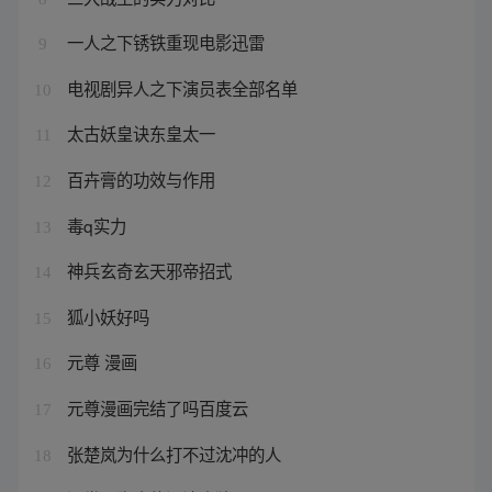
一人之下锈铁重现电影迅雷
9
电视剧异人之下演员表全部名单
10
太古妖皇诀东皇太一
11
百卉膏的功效与作用
12
毒q实力
13
神兵玄奇玄天邪帝招式
14
狐小妖好吗
15
元尊 漫画
16
元尊漫画完结了吗百度云
17
张楚岚为什么打不过沈冲的人
18