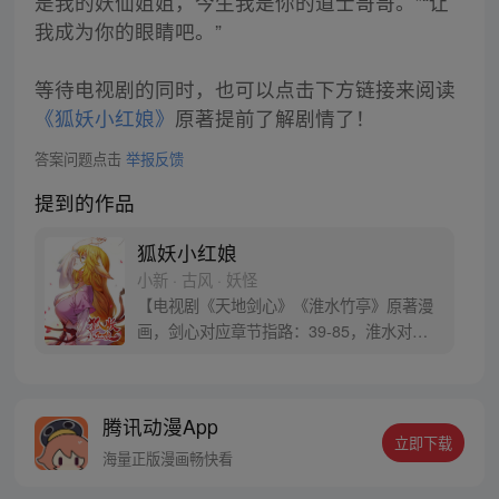
是我的妖仙姐姐，今生我是你的道士哥哥。”“让
我成为你的眼睛吧。”
等待电视剧的同时，也可以点击下方链接来阅读
《狐妖小红娘》
原著提前了解剧情了！
答案问题点击
举报反馈
提到的作品
狐妖小红娘
小新 · 古风 · 妖怪
【电视剧《天地剑心》《淮水竹亭》原著漫
画，剑心对应章节指路：39-85，淮水对应
章节指路272-301】 迷糊萝莉小狐妖，正太
道士没节操。自古人妖生死恋，千载孽缘一
线牵。（每周周四更新。）
腾讯动漫App
立即下载
海量正版漫画畅快看