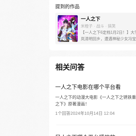
提到的作品
一人之下
米橙子 · 战斗 · 搞笑
【一人之下6定档1月2日！】大
岚清明回乡，遭遇神秘少女冯宝
未谋面的冯宝宝却对张楚岚异常
并将其带去自己打工的快递公司
帮冯宝宝寻找她的身世，也为了
己与爷爷身上的秘密，张楚岚的
相关问答
彻底颠覆，与冯宝宝一同踏上“异
旅。
一人之下电影在哪个平台看
一人之下的动漫大电影《一人之下之锈铁重
之下》原著漫画！
1个回答
2024年10月14日 12:04