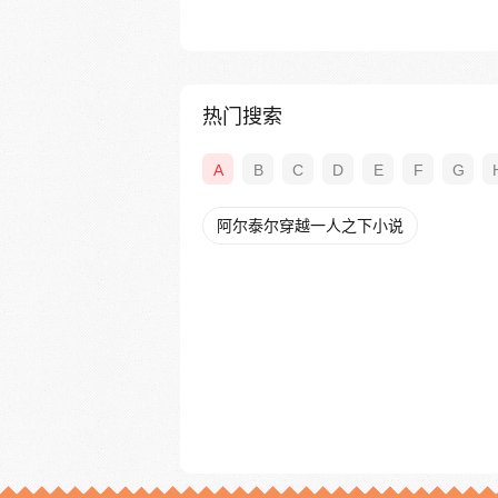
热门搜索
A
B
C
D
E
F
G
阿尔泰尔穿越一人之下小说