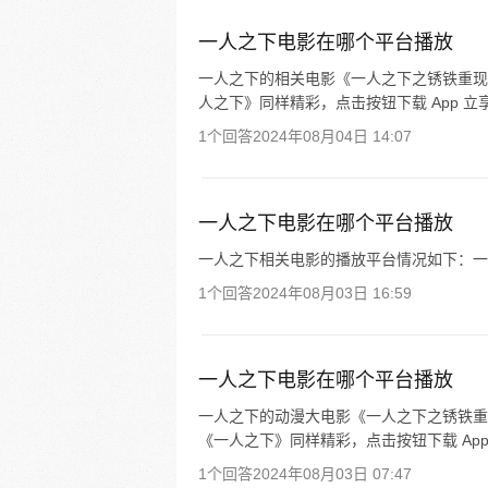
一人之下电影在哪个平台播放
一人之下的相关电影《一人之下之锈铁重现
人之下》同样精彩，点击按钮下载 App 立
1个回答
2024年08月04日 14:07
一人之下电影在哪个平台播放
一人之下相关电影的播放平台情况如下：一
1个回答
2024年08月03日 16:59
一人之下电影在哪个平台播放
一人之下的动漫大电影《一人之下之锈铁重
《一人之下》同样精彩，点击按钮下载 Ap
1个回答
2024年08月03日 07:47