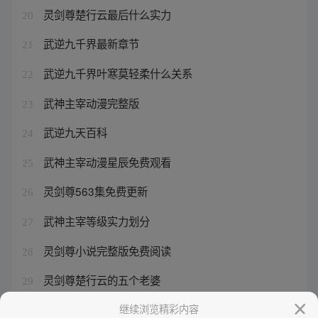
灵剑尊楚行云最后什么实力
20
武逆九千界最新章节
21
武逆九千界叶寒莫轻柔什么关系
22
武神主宰动漫完整版
23
武逆九天百科
24
武神主宰动漫星辰免费观看
25
灵剑尊563集免费更新
26
武神主宰等级实力划分
27
灵剑尊小说完整版免费阅读
28
灵剑尊楚行云的五个老婆
29
武神主宰的等级划分
继续浏览精彩内容
30