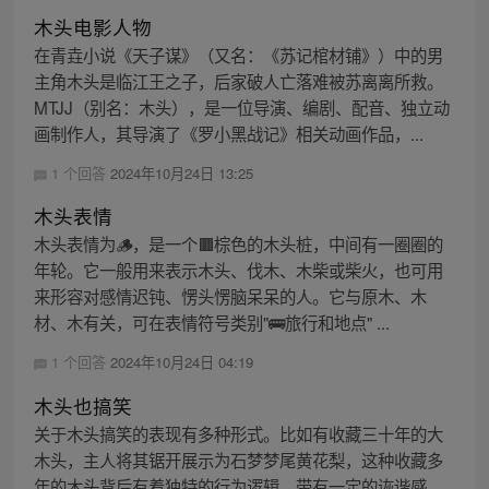
木头电影人物
在青垚小说《天子谋》（又名：《苏记棺材铺》）中的男
主角木头是临江王之子，后家破人亡落难被苏离离所救。
MTJJ（别名：木头），是一位导演、编剧、配音、独立动
画制作人，其导演了《罗小黑战记》相关动画作品，...
1 个回答
2024年10月24日 13:25
木头表情
木头表情为🪵，是一个🟫棕色的木头桩，中间有一圈圈的
年轮。它一般用来表示木头、伐木、木柴或柴火，也可用
来形容对感情迟钝、愣头愣脑呆呆的人。它与原木、木
材、木有关，可在表情符号类别"🚌旅行和地点" ...
1 个回答
2024年10月24日 04:19
木头也搞笑
关于木头搞笑的表现有多种形式。比如有收藏三十年的大
木头，主人将其锯开展示为石梦梦尾黄花梨，这种收藏多
年的木头背后有着独特的行为逻辑，带有一定的诙谐感。