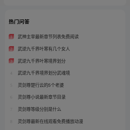
热门问答
武神主宰最新章节列表免费阅读
1
武逆九千界叶寒有几个女人
2
武逆九千界叶寒境界划分
3
武逆九千界境界划分武魂境
4
灵剑尊楚行云的5个老婆
5
灵剑尊小说最新章节目录
6
灵剑尊等级分别是什么
7
灵剑尊最新在线观看免费播放动漫
8