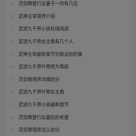
灵剑尊楚行云妻子一共有几位
9
武神主宰境界介绍
10
武逆九千界小说在线阅读
11
武逆九千界女主角有几个人
12
武神主宰最新章节列表没你的事
13
武逆九千界叶寒修为等级
14
灵剑尊境界详细划分
15
武逆九千界叶寒女主角
16
武逆九千界小说最新章节
17
灵剑尊楚行云最后的老婆
18
灵剑尊境界怎么划分
19