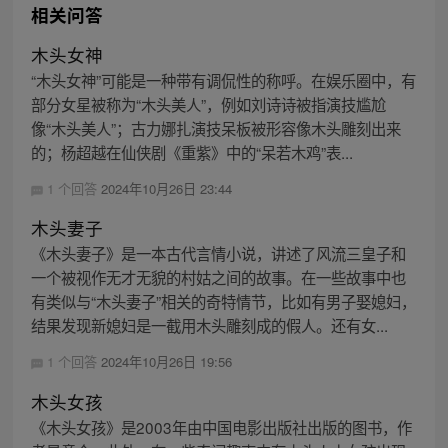
相关问答
木头女神
“木头女神”可能是一种带有调侃性的称呼。在娱乐圈中，有
部分女星被称为“木头美人”，例如刘诗诗被指演技尴尬
像“木头美人”；古力娜扎演技呆板被形容像木头雕刻出来
的；杨超越在仙侠剧《重紫》中的“呆若木鸡”表...
1 个回答
2024年10月26日 23:44
木头妻子
《木头妻子》是一本古代言情小说，讲述了风流三皇子和
一个被视作无才无貌的村姑之间的故事。在一些故事中也
有类似与“木头妻子”相关的奇特情节，比如有男子娶媳妇，
结果发现新媳妇是一截用木头雕刻成的假人。还有女...
1 个回答
2024年10月26日 19:56
木头女孩
《木头女孩》是2003年由中国电影出版社出版的图书，作