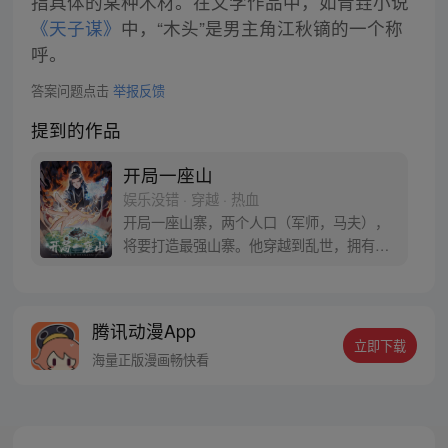
指具体的某种木材。在文学作品中，如青垚小说
《天子谋》
中，“木头”是男主角江秋镝的一个称
呼。
答案问题点击
举报反馈
提到的作品
开局一座山
娱乐没错 · 穿越 · 热血
开局一座山寨，两个人口（军师，马夫），
将要打造最强山寨。他穿越到乱世，拥有一
座马上要散伙的山寨。面对这杀戮乱世，是
打算抢钱抢粮抢婆娘做一个逍遥山大王，还
是泼出这身男儿血，交锋世上英雄，搏一个
腾讯动漫App
名震古今，问一声：王侯将相，宁有种乎！
立即下载
海量正版漫画畅快看