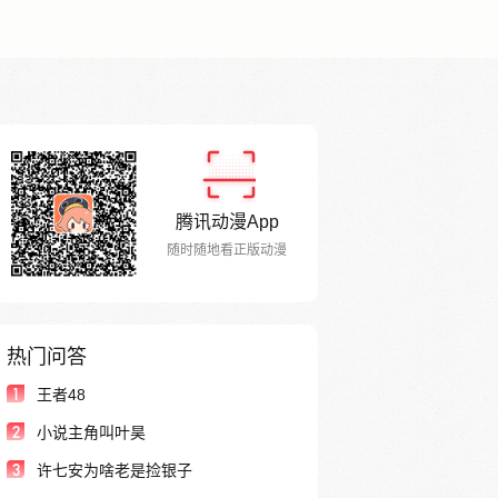
腾讯动漫App
随时随地看正版动漫
热门问答
1
王者48
2
小说主角叫叶昊
3
许七安为啥老是捡银子