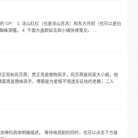
 CP： 1. 涂山红红（也是涂山苏苏）和东方月初（也可以是白
小蜘蛛清瞳。 4. 千面大盗颜如玉和小铺快律笺文。 ...
1. 贾正亮和风莎燕：贾正亮是御物高手，风莎燕是风家大小姐，他
：诸葛青是撩妹高手，傅蓉是为爱情不惜透支征信的老赖，二人
龙神的具体明确描述。 等待电视剧的同时，也可以点击下方链