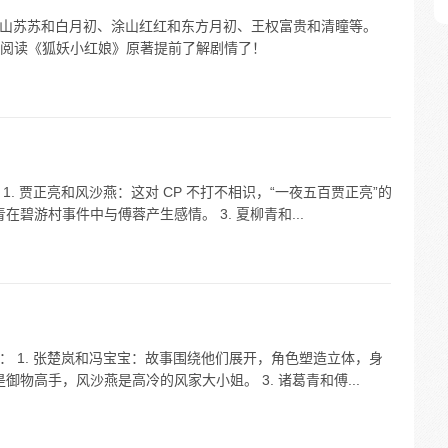
有涂山苏苏和白月初、涂山红红和东方月初、王权富贵和清瞳等。
阅读《狐妖小红娘》原著提前了解剧情了！
1. 贾正亮和风沙燕：这对 CP 不打不相识，“一夜五百贾正亮”的
在碧游村事件中与傅蓉产生感情。 3. 夏柳青和...
合： 1. 张楚岚和冯宝宝：故事围绕他们展开，角色塑造立体，身
御物高手，风沙燕是高冷的风家大小姐。 3. 诸葛青和傅...