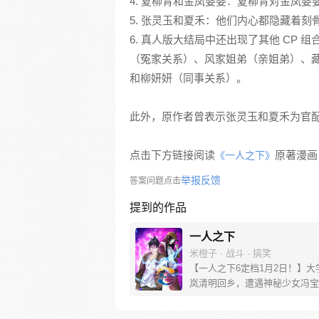
4. 夏柳青和金凤婆婆：夏柳青对金凤婆
5. 张灵玉和夏禾：他们内心都隐藏着刻
6. 真人版大结局中还出现了其他 CP
（冤家关系）、风家姐弟（亲姐弟）、
和柳妍妍（同事关系）。
此外，原作者曾表示张灵玉和夏禾为官
点击下方链接阅读
原著漫画
《一人之下》
举报反馈
答案问题点击
提到的作品
一人之下
米橙子 · 战斗 · 搞笑
【一人之下6定档1月2日！】大
岚清明回乡，遭遇神秘少女冯宝
未谋面的冯宝宝却对张楚岚异常
并将其带去自己打工的快递公司