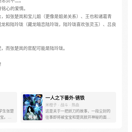
婆忠贞不二。
骨铭心的爱情。
 组合，如张楚岚和宝儿姐（更像是姐弟关系）、王也和诸葛青
藏龙和陆玲珑（藏龙暗恋陆玲珑，陆玲珑喜欢张灵玉）、吕良
配，而张楚岚的官配可能是陆玲珑。
！
一人之下番外·锈铁
米橙子 · 战斗 · 热血
学生张楚
这是关于一把妖刀的故事，一段尘封的
宝。素
往事即将被宝宝和楚岚掀开神秘的面
熟悉，
纱。
。为了