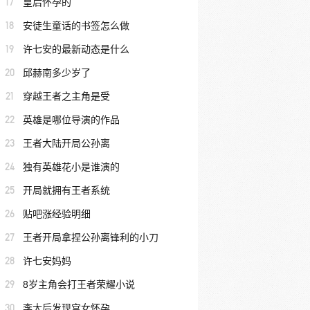
17
皇后怀孕的
18
安徒生童话的书签怎么做
19
许七安的最新动态是什么
20
邱赫南多少岁了
21
穿越王者之主角是受
22
英雄是哪位导演的作品
23
王者大陆开局公孙离
24
独有英雄花小是谁演的
25
开局就拥有王者系统
26
贴吧涨经验明细
27
王者开局拿捏公孙离锋利的小刀
28
许七安妈妈
29
8岁主角会打王者荣耀小说
30
李太后发现宫女怀孕