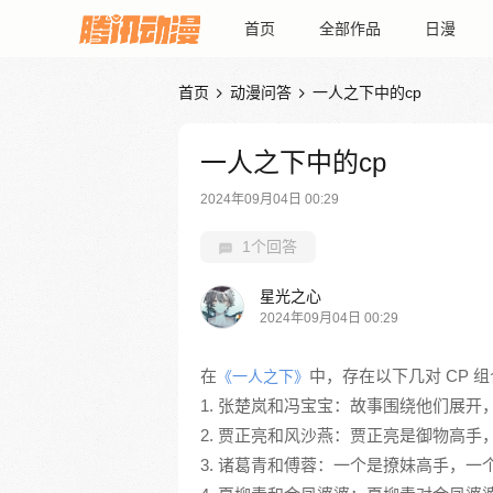
首页
全部作品
日漫
首页
动漫问答
一人之下中的cp


一人之下中的cp
2024年09月04日 00:29
1个回答
星光之心
2024年09月04日 00:29
在
中，存在以下几对 CP 
《一人之下》
1. 张楚岚和冯宝宝：故事围绕他们展
2. 贾正亮和风沙燕：贾正亮是御物高
3. 诸葛青和傅蓉：一个是撩妹高手，