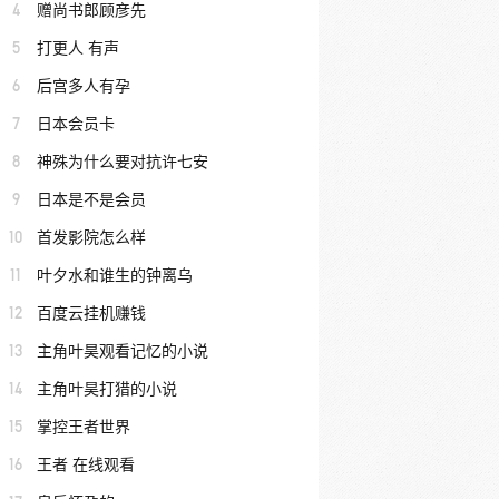
4
赠尚书郎顾彦先
5
打更人 有声
6
后宫多人有孕
7
日本会员卡
8
神殊为什么要对抗许七安
9
日本是不是会员
10
首发影院怎么样
11
叶夕水和谁生的钟离乌
12
百度云挂机赚钱
13
主角叶昊观看记忆的小说
14
主角叶昊打猎的小说
15
掌控王者世界
16
王者 在线观看