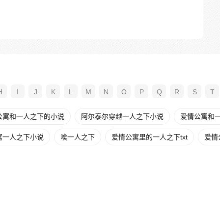
H
I
J
K
L
M
N
O
P
Q
R
S
T
公寓和一人之下的小说
阿尔泰尔穿越一人之下小说
爱情公寓和
寓一人之下小说
唉一人之下
爱情公寓里的一人之下txt
爱情