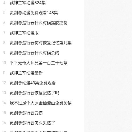
4
武神主宰动漫524集
5
灵剑尊动漫免费观看148集
6
灵剑尊楚行云什么时候摆脱控制
7
武神主宰动漫版
8
灵剑尊楚行云何时恢复记忆第几集
9
灵剑尊楚行云什么时候杀的
10
平平无奇大师兄第一百三十七章
11
武神主宰动漫最新
12
灵剑尊动漫43集免费观看
13
灵剑尊楚行云恢复记忆了吗
14
我不过是个大罗金仙漫画免费阅读
15
灵剑尊楚行云受伤
16
灵剑尊楚行云怎么失忆了