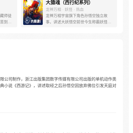
大猿魂（西行纪系列）
龙神万相 · 妖怪 · 热血
藏师徒
龙神万相宇宙旗下角色孙悟空独立故
苦到达
事，讲述大妖悟空前世今生称霸妖怪大
可世间并
道的惊险历程。 妖怪大道有自己的生存
慢慢揭
之道，某日，一位猴妖因人类的祈愿从
”重新归
天而降，以鬼魈之名响彻妖界，却因堕
唐三藏
入暗魂无法再守护重要之人…六十年
们，组
后，他再次破石而出，背负着守护族人
行之
的希望和信念打败了妖怪大道的霸主，
成为猴群之王，但故事仍在继续…
限公司制作，浙江出版集团数字传媒有限公司出版的单机动作类
典小说《西游记》，讲述取经之后孙悟空因放弃佛位引发天庭对