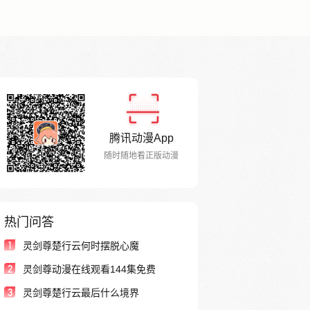
腾讯动漫App
随时随地看正版动漫
热门问答
1
灵剑尊楚行云何时摆脱心魔
2
灵剑尊动漫在线观看144集免费
3
灵剑尊楚行云最后什么境界