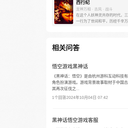
西行纪
龙神万相 · 古风 · 战斗
在这个人妖神灵共存的时代，三
一行为了世间和平，历经千辛万
彼岸取得“永恒之火”拯救苍生，
没有因此变得美好….随着阴谋
露，暗魂四起, 为了让“永恒之火
位，小狼妖白狼不辞万难，找到
相关问答
大法师，和他一起重新寻回徒弟
成全新“西行小队”，再度踏上西
旅……
悟空游戏黑神话
《黑神话：悟空》是由杭州游科互动科技有
角色扮演游戏。游戏背景故事取材于中国古
其再次征伐之...
1个回答
2024年10月04日 07:42
黑神话悟空游戏客服