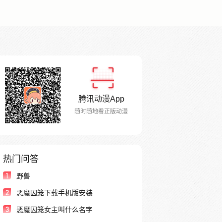
腾讯动漫App
随时随地看正版动漫
热门问答
1
野兽
2
恶魔囚笼下载手机版安装
3
恶魔囚笼女主叫什么名字