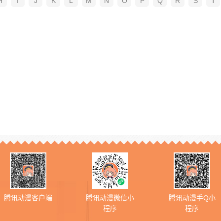
H
I
J
K
L
M
N
O
P
Q
R
S
T
腾讯动漫客户端
腾讯动漫微信小
腾讯动漫手Q小
程序
程序