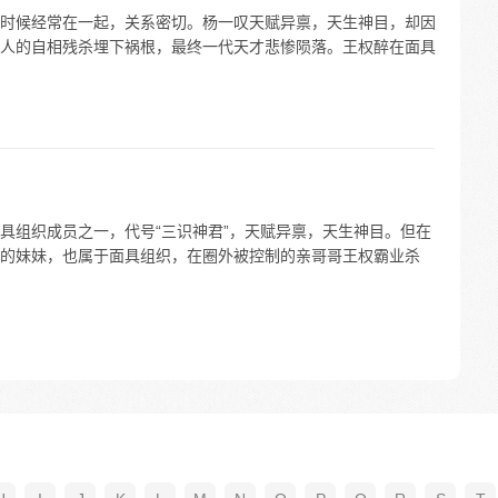
时候经常在一起，关系密切。杨一叹天赋异禀，天生神目，却因
人的自相残杀埋下祸根，最终一代天才悲惨陨落。王权醉在面具
具组织成员之一，代号“三识神君”，天赋异禀，天生神目。但在
的妹妹，也属于面具组织，在圈外被控制的亲哥哥王权霸业杀