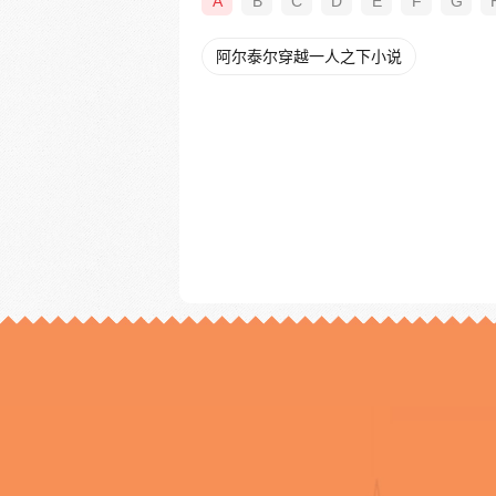
A
B
C
D
E
F
G
阿尔泰尔穿越一人之下小说