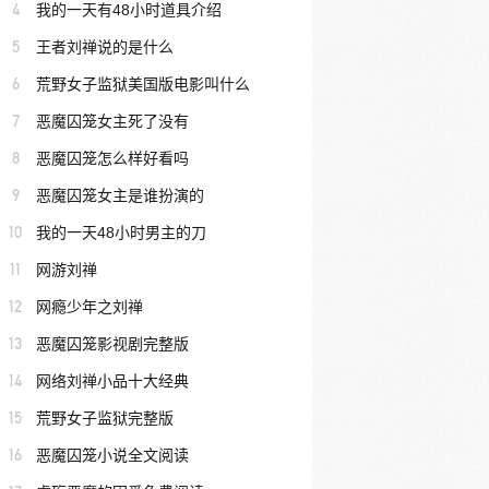
4
我的一天有48小时道具介绍
5
王者刘禅说的是什么
6
荒野女子监狱美国版电影叫什么
7
恶魔囚笼女主死了没有
8
恶魔囚笼怎么样好看吗
9
恶魔囚笼女主是谁扮演的
10
我的一天48小时男主的刀
11
网游刘禅
12
网瘾少年之刘禅
13
恶魔囚笼影视剧完整版
14
网络刘禅小品十大经典
15
荒野女子监狱完整版
16
恶魔囚笼小说全文阅读