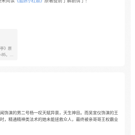
接来阅读
原著提前了解剧情了！
《狐妖小红娘》
亭》原
85，淮
糊萝莉小狐
生死
四更
闻饰演的男二号杨一叹天赋异禀，天生神目。而吴宣仪饰演的王
时，精通精神类法术的她未能拯救众人，最终被亲哥哥王权霸业