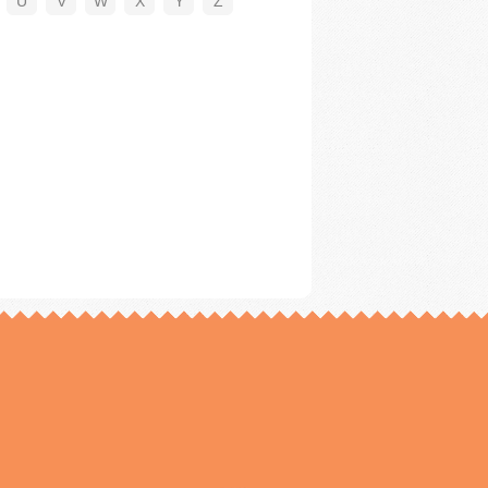
U
V
W
X
Y
Z