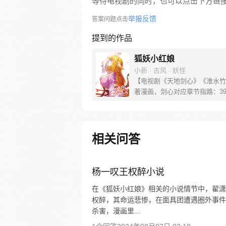
等待电视剧的同时，也可以点击下方链
举报反馈
答案问题点击
提到的作品
狐妖小红娘
小新 · 古风 · 妖怪
【电视剧《天地剑心》《淮水竹
著漫画，剑心对应章节指路：39-
水对应章节指路272-301】 迷
妖，正太道士没节操。自古人妖
恋，千载孽缘一线牵。（每周周
新。）
相关问答
杨一叹王权醉小说
在《狐妖小红娘》相关的小说情节中，翟潇
权醉，其命运悲惨，在面具团遭遇圈外事件
杀害，漫画里...