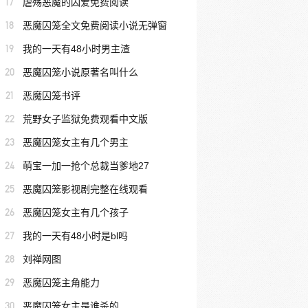
17
虐殇恶魔的囚爱免费阅读
18
恶魔囚笼全文免费阅读小说无弹窗
19
我的一天有48小时男主渣
20
恶魔囚笼小说原著名叫什么
21
恶魔囚笼书评
22
荒野女子监狱免费观看中文版
23
恶魔囚笼女主有几个男主
24
萌宝一加一抢个总裁当爹地27
25
恶魔囚笼影视剧完整在线观看
26
恶魔囚笼女主有几个孩子
27
我的一天有48小时是bl吗
28
刘禅网图
29
恶魔囚笼主角能力
30
恶魔囚笼女主是谁杀的