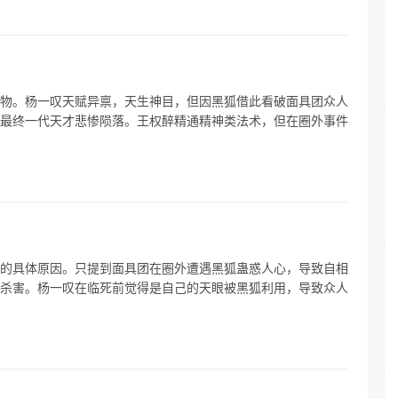
物。杨一叹天赋异禀，天生神目，但因黑狐借此看破面具团众人
最终一代天才悲惨陨落。王权醉精通精神类法术，但在圈外事件
的具体原因。只提到面具团在圈外遭遇黑狐蛊惑人心，导致自相
杀害。杨一叹在临死前觉得是自己的天眼被黑狐利用，导致众人