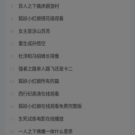
异人之下擒虎碧游村
8
狐妖小红娘镜花缘观看
9
女主是涂山苏苏
10
重生成孙悟空
11
杜淳和冯绍峰长得像
12
强者之路单人路飞还是卡二
13
狐妖小红娘所有的篇
14
西行纪高清在线观看
15
狐妖小红娘在线观看免费完整版
16
生死试炼电影在线播放
17
一人之下佛魔一体什么意思
18