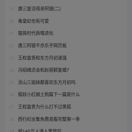
唐三复活母亲阿银(二)
19
毒皇妃也有可爱
20
猿族时代吞噬进化
21
唐三阿银不亦乐乎网页板
22
王权富贵和东方月初谁强
23
冯绍峰还会和赵丽颖复婚7
24
涂山三姐妹都喜欢东方月初吗
25
狐妖小红娘土狗篇下一篇是什么
26
王权富贵为什么打不过黑狐
27
西行纪全集免费观看完整第一季
28
超140万人涌入黑悟空
29