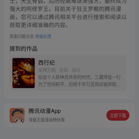
士，天生骨弱，后历经磨难逐渐强大，最终成为
强大的阿修罗王。目前关于狂王罗睺的腾讯漫
画，您可以通过腾讯相关平台进行搜索和阅读以
获取更详细准确的内容。
答案问题点击
举报反馈
提到的作品
西行纪
龙神万相 · 古风 · 战斗
在这个人妖神灵共存的时代，三藏师徒一行
为了世间和平，历经千辛万苦到达彼岸取
得“永恒之火”拯救苍生，可世间并没有因此
变得美好….随着阴谋慢慢揭露，暗魂四起,
为了让“永恒之火”重新归位，小狼妖白狼不
腾讯动漫App
辞万难，找到唐三藏大法师，和他一起重新
立即下载
寻回徒弟们，组成全新“西行小队”，再度踏
海量正版漫画畅快看
上西行之旅……