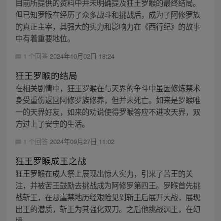
目前所提供的资料中并未明确提及狂王罗睺的最终结局。
但已知罗睺在经历了众多战斗和挑战后，成为了阿修罗族
的真正主宰，其强大的实力和影响力在《西行纪》的故事
中有着重要地位。
1 个回答
2024年10月02日 18:24
狂王罗睺的结局
在相关剧情中，狂王罗睺在与天界的争斗中虽因修炼禁术
身受重伤返回阿修罗族修养，但并未死亡。如来是罗睺唯
一的天界好友，如来的劝说使得罗睺答应不进攻天界，双
方过上了安宁的生活。
1 个回答
2024年09月27日 11:02
狂王罗睺成王之战
狂王罗睺在成人祭上展现出惊人实力，引来了苦王的关
注，并被苦王鼓励去挑战成为阿修罗第四王。罗睺首先挑
战斩王，在悬崖禁地历经艰险见到斩王后展开大战，展现
出王的潜质，斩王为其强化双刀。之后他挑战渊王，在幻
境...