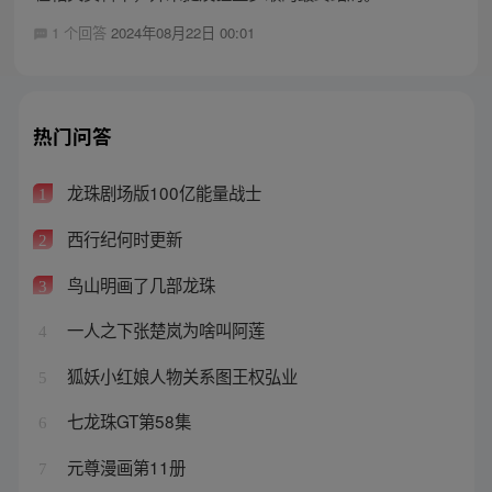
1 个回答
2024年08月22日 00:01
热门问答
龙珠剧场版100亿能量战士
1
西行纪何时更新
2
鸟山明画了几部龙珠
3
一人之下张楚岚为啥叫阿莲
4
狐妖小红娘人物关系图王权弘业
5
七龙珠GT第58集
6
元尊漫画第11册
7