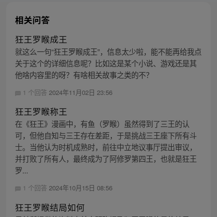
相关问答
狂王罗睺成王
就这么一句“狂王罗睺成王”，信息太少啦，能不能再给我点
关于这个的详细信息呢？比如这是某个小说、游戏还是其
他啥内容里的呀？有啥相关故事之类的不？
1 个回答
2024年11月02日 23:56
狂王罗睺称王
在《狂王》漫画中，有鱼（罗睺）虽然得到了三王的认
可，但他自知与三王存在差距，于是挑战三王座下所有斗
士。当他认为时机成熟时，前往中立地议事厅提出审议，
并打败了所有人，最终成为了阿修罗第四王，也就是狂王
罗...
1 个回答
2024年10月15日 08:56
狂王罗睺结局如何