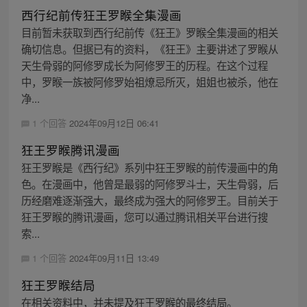
西行纪前传狂王罗睺全集漫画
目前暂未获取到西行纪前传《狂王》罗睺全集漫画的相关
确切信息。但据已有的资料，《狂王》主要讲述了罗睺从
天生骨弱的阿修罗成长为阿修罗王的历程。在这个过程
中，罗睺一族被阿修罗始祖燎忌所灭，姐姐也被杀，他在
净...
1 个回答
2024年09月12日 06:41
狂王罗睺腾讯漫画
狂王罗睺是《西行纪》系列中狂王罗睺的前传漫画中的角
色。在漫画中，他曾是最弱的阿修罗斗士，天生骨弱，后
历经磨难逐渐强大，最终成为强大的阿修罗王。目前关于
狂王罗睺的腾讯漫画，您可以通过腾讯相关平台进行搜
索...
1 个回答
2024年09月11日 13:49
狂王罗睺结局
在相关资料中，并未提及狂王罗睺的最终结局。