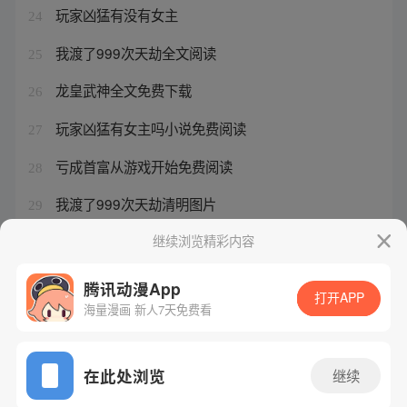
玩家凶猛有没有女主
24
我渡了999次天劫全文阅读
25
龙皇武神全文免费下载
26
玩家凶猛有女主吗小说免费阅读
27
亏成首富从游戏开始免费阅读
28
我渡了999次天劫清明图片
29
玩家凶猛有无女主
继续浏览精彩内容
30
腾讯动漫App
打开APP
海量漫画 新人7天免费看
腾讯漫画
起点读书
QQ阅读
网站备案/许可证号：粤B2-20090059-5
在此处浏览
继续
Copyright©1998 - 2026 Tencent. All Rights Reserved