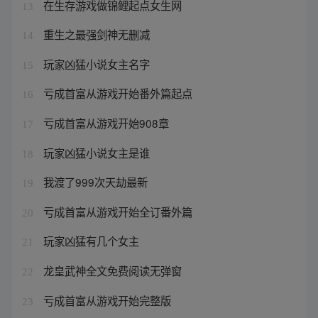
在生存游戏做锦鲤起点女生网
13
重生之最强剑神无删减
14
玩家凶猛小说女主名字
15
亏成首富从游戏开始番外篇起点
16
亏成首富从游戏开始908章
17
玩家凶猛小说女主是谁
18
我渡了999次天劫最新
19
亏成首富从游戏开始全订番外篇
20
玩家凶猛有几个女主
21
龙皇武神全文免费阅读无弹窗
22
亏成首富从游戏开始完整版
23