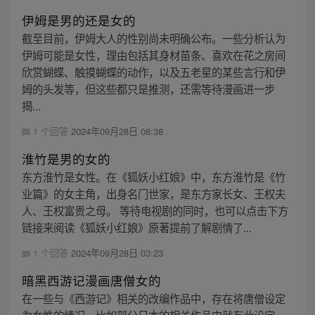
伊姆是男的还是女的
截至目前，伊姆大人的性别尚未明确公布。一些分析认为
伊姆可能是女性，理由包括其身材苗条、喜欢在花之房间
欣赏蝴蝶、触摸蝴蝶的动作，以及五老星的某些言行和伊
姆的头发等，但这些都只是推测，还需等待漫画进一步
揭...
1 个回答
2024年09月28日 08:38
淮竹是男的女的
东方淮竹是女性。在《狐妖小红娘》中，东方淮竹是《竹
业篇》的女主角，出身名门世家，是东方家长女、王权夫
人、王权富贵之母。 等待电视剧的同时，也可以点击下方
链接来阅读《狐妖小红娘》原著提前了解剧情了...
1 个回答
2024年09月28日 03:23
暗黑西游记漫画唐僧女的
在一些与《西游记》相关的改编作品中，存在将唐僧设定