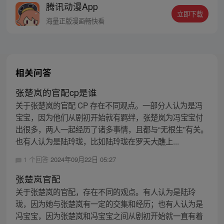
腾讯动漫App
密，张楚岚的生活被彻底颠覆，与冯宝宝一
立即下载
同踏上“异人”之旅。
海量正版漫画畅快看
相关问答
张楚岚的官配cp是谁
关于张楚岚的官配 CP 存在不同观点。一部分人认为是冯
宝宝，因为他们从剧初开始就有羁绊，张楚岚为冯宝宝付
出很多，两人一起经历了诸多事情，且都与“无根生”有关。
也有人认为是陆玲珑，比如陆玲珑在罗天大醮上...
1 个回答
2024年09月22日 05:27
张楚岚官配
关于张楚岚的官配，存在不同的观点。有人认为是陆玲
珑，因为她与张楚岚有一定的交集和经历；也有人认为是
冯宝宝，因为张楚岚和冯宝宝之间从剧初开始就一直有着