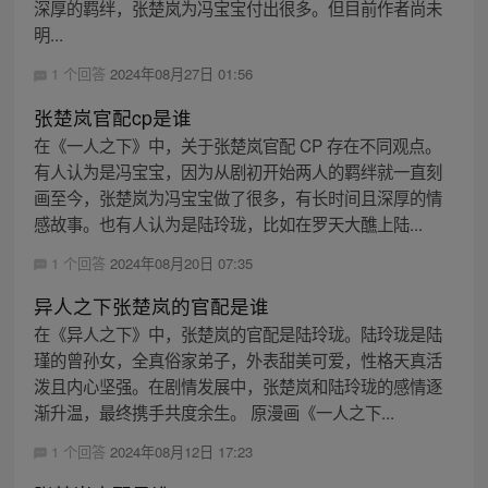
深厚的羁绊，张楚岚为冯宝宝付出很多。但目前作者尚未
明...
1 个回答
2024年08月27日 01:56
张楚岚官配cp是谁
在《一人之下》中，关于张楚岚官配 CP 存在不同观点。
有人认为是冯宝宝，因为从剧初开始两人的羁绊就一直刻
画至今，张楚岚为冯宝宝做了很多，有长时间且深厚的情
感故事。也有人认为是陆玲珑，比如在罗天大醮上陆...
1 个回答
2024年08月20日 07:35
异人之下张楚岚的官配是谁
在《异人之下》中，张楚岚的官配是陆玲珑。陆玲珑是陆
瑾的曾孙女，全真俗家弟子，外表甜美可爱，性格天真活
泼且内心坚强。在剧情发展中，张楚岚和陆玲珑的感情逐
渐升温，最终携手共度余生。 原漫画《一人之下...
1 个回答
2024年08月12日 17:23