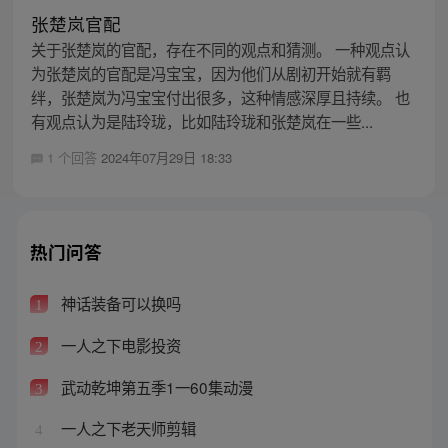
张楚岚官配
关于张楚岚的官配，存在不同的观点和猜测。 一种观点认
为张楚岚的官配是冯宝宝，因为他们从剧初开始就有羁
绊，张楚岚为冯宝宝付出很多，这种情感深厚且持续。 也
有观点认为是陆玲珑，比如陆玲珑和张楚岚在一些...
1 个回答
2024年07月29日 18:33
热门问答
神话装备可以换吗
1
一人之下电影投资
2
武动乾坤第五季1一60集动漫
3
一人之下老天师剪辑
4