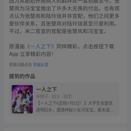
因为从剧初开始两人的羁绊就一直刻画至今，张
楚岚为冯宝宝做出了许多大无畏的付出。也有观
点认为张楚岚和陆玲珑并非官配，他们之间更多
是伙伴关系，且张楚岚对陆玲珑甚至只是利用。
不过，米二官宣的官配是张楚岚和冯宝宝。
原漫画
《一人之下》
同样精彩，点击按钮下载
App 立享精彩内容！
答案问题点击
举报反馈
提到的作品
一人之下
米橙子 · 战斗 · 搞笑
【一人之下6定档1月2日！】大学生张楚岚
清明回乡，遭遇神秘少女冯宝宝。素未谋面
的冯宝宝却对张楚岚异常熟悉，并将其带去
自己打工的快递公司。为了帮冯宝宝寻找她
的身世，也为了查清自己与爷爷身上的秘