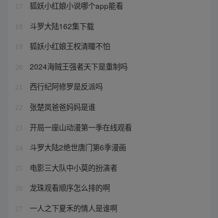
狐妖小红娘小说哪个app能看
17
斗罗大陆162集下载
18
狐妖小红娘王权清瞳不怕
19
2024海贼王强者天下是重制吗
20
西行纪阿修罗是反派吗
21
张楚岚爸爸妈妈是谁
22
开局一座山动漫第一季在线观看
23
斗罗大陆2绝世唐门第6季漫画
24
电影三大队中小莫的扮演者
25
龙珠观看顺序怎么排的啊
26
一人之下夏禾的情人是谁啊
27