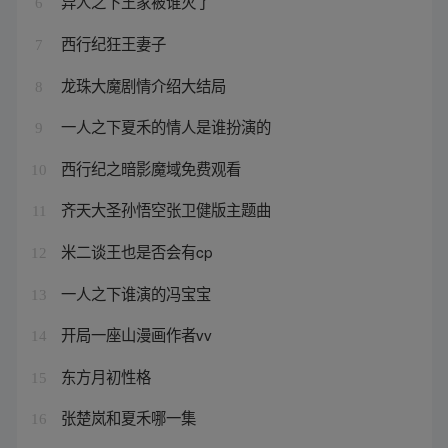
异人之下王家被谁灭了
6
西行纪狂王妻子
7
龙珠大魔剧情介绍大结局
8
一人之下夏禾的情人是谁扮演的
9
西行纪之暗影魔域免费观看
10
齐天大圣孙悟空张卫健版主题曲
11
米二谈王也是否会有cp
12
一人之下谁演的冯宝宝
13
开局一座山漫画作者vv
14
东方月初性格
15
张楚岚和夏禾哪一集
16