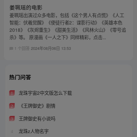
姜珮瑶的电影
姜珮瑶出演过众多电影，包括《这个男人有点慌》《人工
智能：伏羲觉醒》《使徒行者2：谍影行动》《英雄本色
2018》《灰烬重生》《甜美生活》《风林火山》《零号追
杀》等。 原漫画《一人之下》同样精彩，点击...
1 个回答
2024年08月06日 13:53
热门问答
龙珠宇宙2中文版怎么下载
1
《王牌御史》剧情
2
王牌御史有小说吗
3
龙珠z人物名字
4