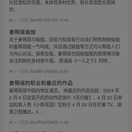
比较宽松的衣服，未体现身材优势，但长发造型也是她
的...
1 个回答
2024年10月10日 13:54
姜珮瑶瑜伽
关于姜珮瑶与瑜伽，目前只知道有行动派们带狗狗做瑜伽
时姜珮瑶能一气呵成，并且通过瑜伽等方式可以帮助人们
与内心对话、探索自我，姜珮瑶也因瑜伽服的图等情况被
关注到她的身材很不错。 原漫画《一人之下》同样...
1 个回答
2024年10月09日 23:50
姜珮瑶的职业和最近的作品
姜珮瑶是中国内地女演员。 她最近的作品包括：2024 年
2 月 6 日官宣开机的动作武侠片《无归客》，4 月 22 日参
加的真人秀《小熊花园》定档于 4 月 26 日在芒果 TV、湖
南卫视播出，4...
1 个回答
2024年09月08日 11:53