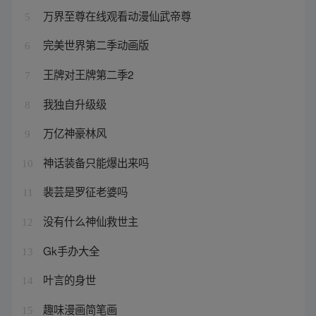
万界至尊在线观看动漫仙武帝尊
5
完美世界第二季动画版
6
王牌对王牌第二季2
7
我独自升级级
8
万亿神豪林风
9
神话装备只能爆出来吗
10
裴芸是罗征老婆吗
11
没有什么神仙救世主
12
Gk手办大全
13
叶言的身世
14
趣味漫画简笔画
15