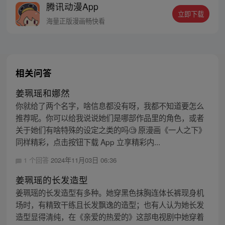
腾讯动漫App
密，张楚岚的生活被彻底颠覆，与冯宝宝一
立即下载
同踏上“异人”之旅。
海量正版漫画畅快看
相关问答
姜珮瑶和娜然
你就给了两个名字，啥信息都没有呀，我都不知道要怎么
推荐呢。你可以给我说说她们是哪部作品里的角色，或者
关于她们有啥特殊的设定之类的吗🧐 原漫画《一人之下》
同样精彩，点击按钮下载 App 立享精彩内...
1 个回答
2024年11月03日 06:36
姜珮瑶的长发造型
姜珮瑶的长发造型有多种。她穿黑色抹胸连体长裤现身机
场时，有精致干练且长发飘逸的造型；也有人认为她长发
造型显得清纯，在《亲爱的热爱的》这部电视剧中她穿着