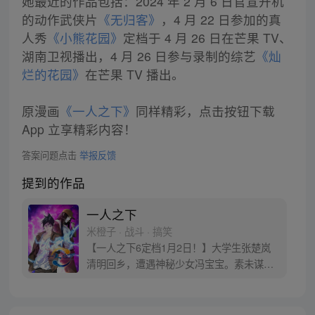
她最近的作品包括：2024 年 2 月 6 日官宣开机
的动作武侠片
《无归客》
，4 月 22 日参加的真
人秀
《小熊花园》
定档于 4 月 26 日在芒果 TV、
湖南卫视播出，4 月 26 日参与录制的综艺
《灿
烂的花园》
在芒果 TV 播出。
原漫画
《一人之下》
同样精彩，点击按钮下载
App 立享精彩内容！
答案问题点击
举报反馈
提到的作品
一人之下
米橙子 · 战斗 · 搞笑
【一人之下6定档1月2日！】大学生张楚岚
清明回乡，遭遇神秘少女冯宝宝。素未谋面
的冯宝宝却对张楚岚异常熟悉，并将其带去
自己打工的快递公司。为了帮冯宝宝寻找她
的身世，也为了查清自己与爷爷身上的秘