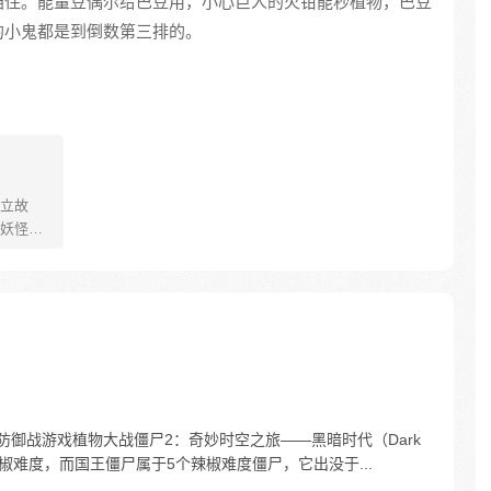
挡住。能量豆偶尔给巴豆用，小心巨人的火钳能秒植物，巴豆
的小鬼都是到倒数第三排的。
立故
妖怪大
己的生存
祈愿从
却因堕
十年
护族人
霸主，
…
类塔防御战游戏植物大战僵尸2：奇妙时空之旅——黑暗时代（Dark
椒难度，而国王僵尸属于5个辣椒难度僵尸，它出没于...