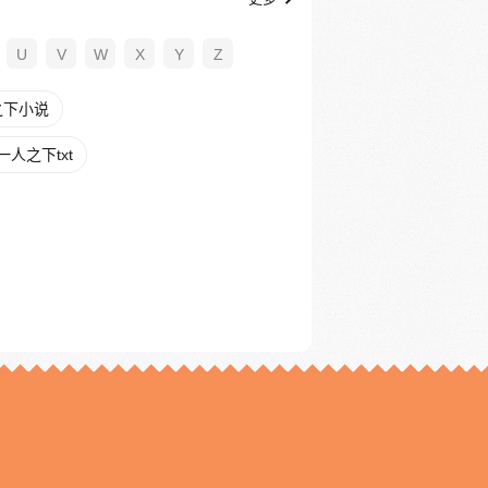
U
V
W
X
Y
Z
之下小说
人之下txt