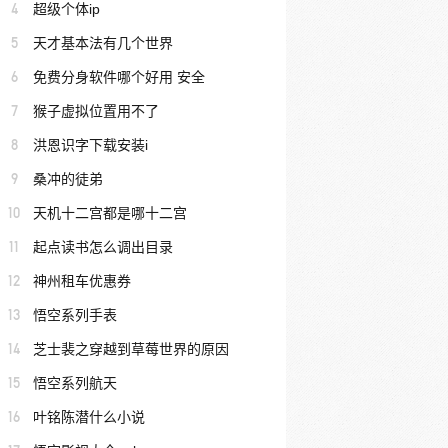
4
超级个体ip
5
天才基本法有几个世界
6
免费分身软件哪个好用 安全
7
猴子虚拟位置用不了
8
洪恩识字下载安装i
9
桑冲的徒弟
10
天机十二宫都是哪十二宫
11
起点读书怎么调出目录
12
神州租车优惠券
13
悟空系列手表
14
芝士裴之穿越到草莓世界的原因
15
悟空系列航天
16
叶铭陈潜什么小说