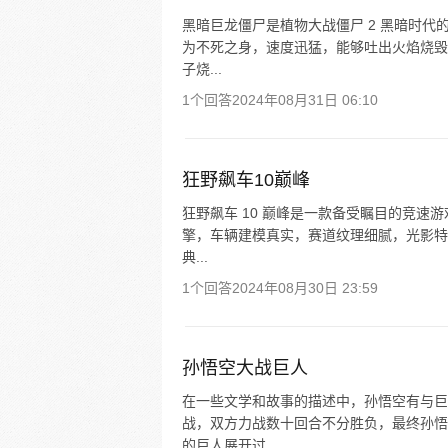
黑暗巨龙僵尸是植物大战僵尸 2 黑暗时代
为不死之身，速度迅猛，能够吐出火焰烧毁
子烧...
1个回答
2024年08月31日 06:10
狂野飙车10巅峰
狂野飙车 10 巅峰是一款备受瞩目的竞速
擎，车辆建模真实，赛道纹理细腻，光影特
典...
1个回答
2024年08月30日 23:59
孙悟空大战巨人
在一些文学和故事的描述中，孙悟空有与巨
战，双方力战数十回合不分胜负，最终孙悟
的巨人展开过...