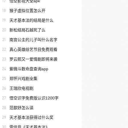
17
悟空影视大全apk
18
猴子虚拟位置怎么开
19
天才基本法的结局是什么
20
新松结局石越死了么
21
南宫公主的儿子叫什么名字
22
真心英雄综艺节目免费观看
23
罗云熙又一爱情剧即将来袭
24
紫微斗数命盘查询app
25
郑怀兴戏剧全集
26
王瑞欣电视剧
27
悟空识字免费版认识1200字
28
范歆妤怎么读
29
天才基本法获得过什么奖
30
雷佳音《天才基本法》