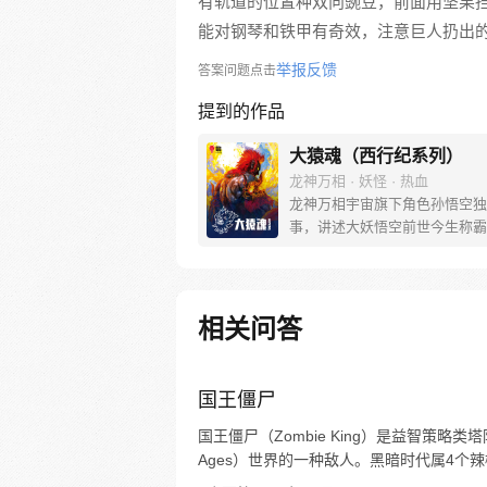
有轨道的位置种双向豌豆，前面用坚果
能对钢琴和铁甲有奇效，注意巨人扔出
举报反馈
答案问题点击
提到的作品
大猿魂（西行纪系列）
龙神万相 · 妖怪 · 热血
龙神万相宇宙旗下角色孙悟空独
事，讲述大妖悟空前世今生称霸
道的惊险历程。 妖怪大道有自
之道，某日，一位猴妖因人类的
天而降，以鬼魈之名响彻妖界，
入暗魂无法再守护重要之人…六
相关问答
后，他再次破石而出，背负着守
的希望和信念打败了妖怪大道的
成为猴群之王，但故事仍在继续
国王僵尸
国王僵尸（Zombie King）是益智策略
Ages）世界的一种敌人。黑暗时代属4个辣