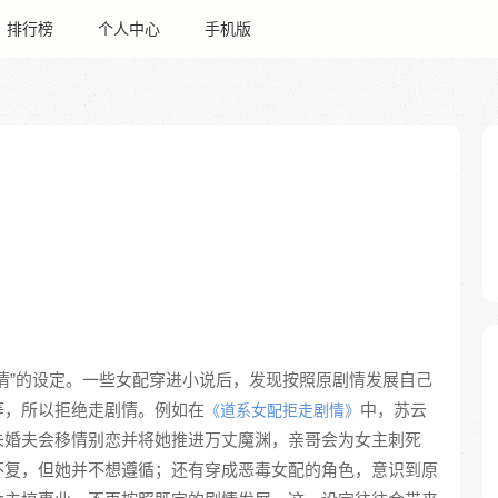
排行榜
个人中心
手机版
情”的设定。一些女配穿进小说后，发现按照原剧情发展自己
等，所以拒绝走剧情。例如在
中，苏云
《道系女配拒走剧情》
未婚夫会移情别恋并将她推进万丈魔渊，亲哥会为女主刺死
不复，但她并不想遵循；还有穿成恶毒女配的角色，意识到原