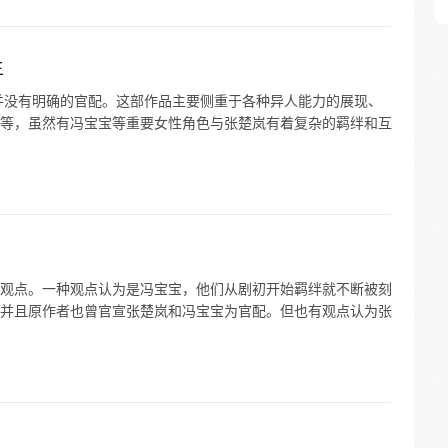
主
并没有明确的官配。这部作品主要侧重于各种异人能力的展现、
等，虽然有冯宝宝等重要女性角色与张楚岚有着复杂的羁绊和互
观点。一种观点认为是冯宝宝，他们从剧初开始羁绊就不断被刻
并且原作者也曾官宣张楚岚和冯宝宝为官配。但也有观点认为张