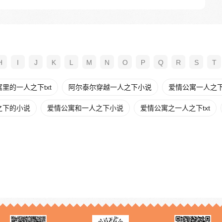
H
I
J
K
L
M
N
O
P
Q
R
S
T
里的一人之下txt
阿尔泰尔穿越一人之下小说
爱情公寓一人之
之下的小说
爱情公寓和一人之下小说
爱情公寓之一人之下txt