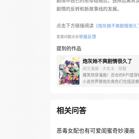
剧情中自己的悲惨结局后，选择远离男
剧情的反转和新故事线的发展。
点击下方链接阅读
《炮灰她不爽剧情很久
举报反馈
答案问题点击
提到的作品
炮灰她不爽剧情很久了
阅文漫画 · 大女主 · 穿越
爆笑快穿漫画！百合的KPI是穿
小说世界替炮灰角色们完成逆袭
什么渣男渣女命运不公，全都退
不过，下达快穿KPI的这位老板
古风冰山男，长得还怪好看的嘞
相关问答
恶毒女配也有可爱闺蜜奇妙漫画