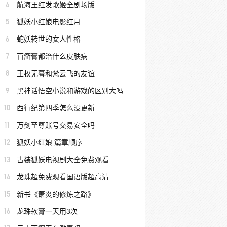
4
航海王红发歌姬全剧场版
5
狐妖小红娘电影红月
6
蛇妖转世的女人性格
7
百癣膏都治什么皮肤病
8
王权无暮和梵云飞的友谊
9
黑神话悟空小说和游戏的区别大吗
10
西行纪第四季怎么没更新
11
万剑至尊账号交易安全吗
12
狐妖小红娘 篇章顺序
13
古装狐妖电视剧大全免费观看
14
龙珠超免费观看国语版超高清
15
新书《萧炎的修炼之路》
16
龙珠软膏一天用3次