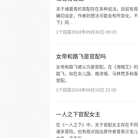
关于诸葛青的官配存在多种说法。目前有观
确切设定，作者的想法可能会有所变化，不
下》同...
1个回答
2024年09月30日 09:03
女帝和路飞是官配吗
女帝和路飞被认为是官配。在《海贼王》的
路飞，如在女儿国、推进城、马林梵多和香
官配。
1个回答
2024年09月19日 22:05
一人之下官配女主
在《一人之下》中，关于官配女主存在不同
诸多冒险。也有观点指出原作者曾表示宝儿