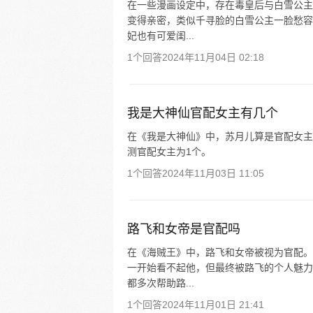
在一些漫画设定中，存在毒皇后与白雪公主
变得亲密，类似千寻脸的白雪公主一脸愁容
妃也有可爱闺...
1个回答
2024年11月04日 02:18
我是大神仙官配女主有几个
在《我是大神仙》中，苏月儿算是官配女主
测官配女主为1个。
1个回答
2024年11月03日 11:05
路飞和女帝是官配吗
在《海贼王》中，路飞和女帝被视为官配。
一开始看不起他，但最终被路飞的个人魅力
都多次帮助路...
1个回答
2024年11月01日 21:41