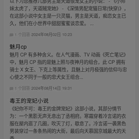
以下为您推荐几部男主是天道很宠女主的小说： - 《小师
妹太虎了，天道贼宠她》 - 《深情男配宠猫日常(快穿)》，
在这部小说中女主是一只灵猫，男主是天道，痴恋女主已
久，他们在小世界中甜甜蜜蜜谈恋爱。 ...
1 个回答
2024年08月02日 10:23
魅月cp
魅月 CP 有多种含义。在人气漫画、TV 动画《死亡笔记》
中，魅月 CP 指的是魅上照与夜神月的组合，此 CP 拥有
骑士 X 女王、下克上等属性，且魅上对月极强的信仰与忠
心使之不同于一般的忠犬女王组合...
1 个回答
2024年08月14日 19:31
毒王的宠妃小说
《妃你不可：毒王的金牌宠妃》这部小说，其部分情节
为：一个黑影无声无息出了丞相府。寒霜穿着冷言诺的衣
服在屋内逛了几圈，吹灭了灯，歇息了。冷言诺一袭黑色
男装穿过一条条热闹的大街，最后向天慕国京城最大的天
香...