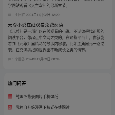
学网站观看《大主宰》的最新章节。
1 个回答
2024年11月02日 12:22
元尊小说在线观看免费阅读
《元尊》是一部可以在线观看的小说。不过你得找正规的
阅读平台，像起点中文网之类的。在这些平台上，你就能
看到《元尊》里精彩的故事内容啦，比如主角周元一路逆
袭，在充满挑战的世界里不断成长之类的情节。
1 个回答
2024年11月03日 00:34
热门问答
纯黑色背景图片手机壁纸
1
我独自升级漫画下拉式在线阅读
2