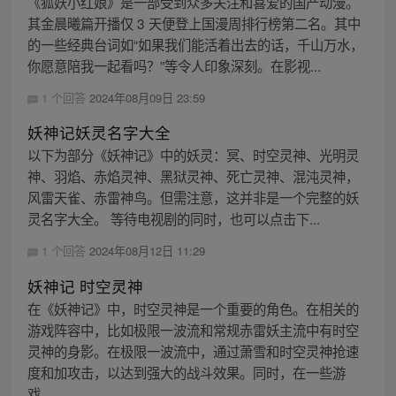
《狐妖小红娘》是一部受到众多关注和喜爱的国产动漫。
其金晨曦篇开播仅 3 天便登上国漫周排行榜第二名。其中
的一些经典台词如“如果我们能活着出去的话，千山万水，
你愿意陪我一起看吗？”等令人印象深刻。在影视...
1 个回答
2024年08月09日 23:59
妖神记妖灵名字大全
以下为部分《妖神记》中的妖灵：冥、时空灵神、光明灵
神、羽焰、赤焰灵神、黑狱灵神、死亡灵神、混沌灵神，
风雷天雀、赤雷神鸟。但需注意，这并非是一个完整的妖
灵名字大全。 等待电视剧的同时，也可以点击下...
1 个回答
2024年08月12日 11:29
妖神记 时空灵神
在《妖神记》中，时空灵神是一个重要的角色。在相关的
游戏阵容中，比如极限一波流和常规赤雷妖主流中有时空
灵神的身影。在极限一波流中，通过萧雪和时空灵神抢速
度和加攻击，以达到强大的战斗效果。同时，在一些游
戏...