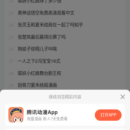
狐妖小红娘挣了多少钱
22
黑神话悟空免费高清观看中文
23
张灵玉和夏禾结局在一起了吗知乎
24
张楚岚最后赢得比赛了吗
25
狗娃子徐翔儿子叫啥
26
一人之下2冯宝宝18式
27
狐妖小红娘舞台剧王权
28
刮骨刀夏禾结局漫画
29
西汉唯一被斩首的王后
继续浏览精彩内容
30
腾讯动漫App
打开APP
海量漫画 新人7天免费看
腾讯漫画
起点读书
QQ阅读