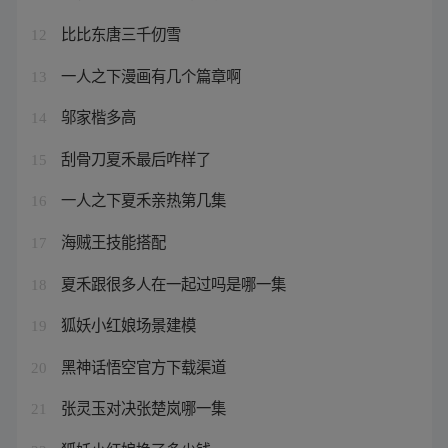
比比东唐三千仞雪
12
一人之下漫画有几个篇章啊
13
邬家楷多高
14
刮骨刀夏禾最后咋样了
15
一人之下夏禾亲热第几集
16
海贼王技能搭配
17
夏禾跟很多人在一起过吗是哪一集
18
狐妖小红娘场景建模
19
黑神话悟空官方下载渠道
20
张灵玉对决张楚岚哪一集
21