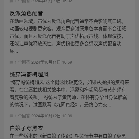
1 个回答
2024年09月29日 15:02
反派角色配音
在动画领域，声优为反派角色配音通常不会影响其口碑。
动画较电视剧更宽容，观众更多讨厌角色本身而不会迁怒
声优，而且为反派配音有助于声优拓展声线、体现演技，
还能让声优释放天性。声优粉也更多会感叹声优配音功
底...
1 个回答
2024年10月11日 16:59
综穿冯蘅梅超风
“综穿冯蘅梅超风”这个概念比较宽泛，如果从提供的资料来
看，在金庸武侠相关故事中，冯蘅和梅超风都与黄药师有
着复杂的关系。 冯蘅为了黄药师，在怀有身孕且身体脆弱
的情况下，试图默写《九阴真经》，最终心力交...
1 个回答
2024年10月12日 12:36
白娘子穿黑衣
在一些版本的《新白娘子传奇》相关情节中有白娘子穿黑