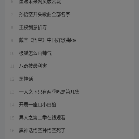
重返未来网页版云玩
6
孙悟空开头歌曲全部名字
7
王权剑意折寿
8
戴荃《悟空》中国好歌曲ktv
9
极狐怎么画帅气
10
八奇技最利害
11
黑神话
12
一人之下只有两季吗是第几集
13
开局一座山小白狼
14
异人之第二季在线观看
15
黑神话悟空孙悟空死了
16