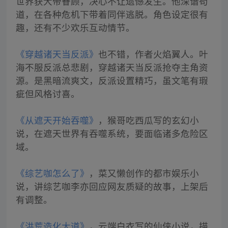
世界获大帝眷顾，决心不让遗憾发生。他深谙苟
道，在各种危机下带着同伴逃脱。角色设定很有
趣，还有不少欢乐互动情节。
《穿越诸天当反派》
也不错，作者火焰翼人。叶
海不服反派总悲剧，穿越诸天当反派抢夺主角资
源。是黑暗流爽文，反派设置精巧，虽文笔有瑕
疵但风格讨喜。
《从遮天开始吞噬》
，猴哥吃西瓜写的玄幻小
说，在遮天世界有吞噬系统，要面临诸多危险区
域。
《综艺咖怎么了》
，菜又懒创作的都市娱乐小
说，讲综艺咖李亦回应网友质疑的故事，上架后
有调整。
《洪荒造化大道》
，云端白衣写的仙侠小说，描