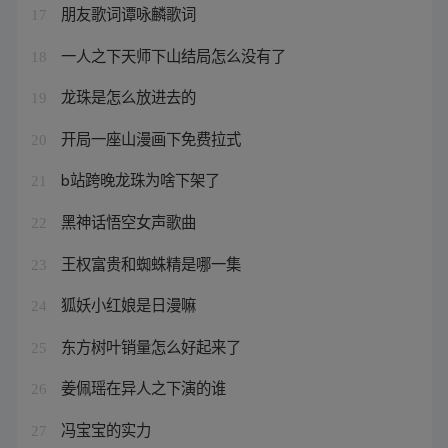
朋友歌词谭咏麟歌词
17
一人之下天师下山结局怎么没有了
18
龙珠是怎么放进去的
19
开局一座山漫画下免费拉式
20
b站跨晚龙珠为啥下架了
21
黑神话悟空女声歌曲
22
王权富贵和蜘蛛精是哪一集
23
狐妖小红娘是日漫嘛
24
东方树叶销量怎么好起来了
25
姜佩瑶在异人之下演的谁
26
冯宝宝的实力
27