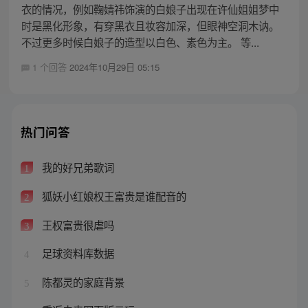
衣的情况，例如鞠婧祎饰演的白娘子出现在许仙姐姐梦中
时是黑化形象，有穿黑衣且妆容加深，但眼神空洞木讷。
不过更多时候白娘子的造型以白色、素色为主。 等...
1 个回答
2024年10月29日 05:15
热门问答
我的好兄弟歌词
1
狐妖小红娘权王富贵是谁配音的
2
王权富贵很虐吗
3
足球资料库数据
4
陈都灵的家庭背景
5