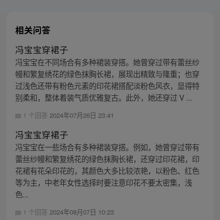
相关问答
冯宝宝穿裙子
冯宝宝在不同场合有多种裙装穿搭。她曾穿过带有蕾丝纱
幔和繁复绣花的绿色抹胸长裙，展现出精致与隆重；也穿
过浅色还带有粉色元素的印花裙搭配淡粉色风衣，显得特
别柔和，整体着装气质优雅复古。此外，她还穿过 V ...
1 个回答
2024年07月26日 23:41
冯宝宝穿裙子
冯宝宝在一些场合有多种裙装穿搭。例如，她曾穿过带有
蕾丝纱幔和繁复绣花的绿色抹胸长裙，还穿过印花裙，印
花裙有花朵印花的，其颜色大多比较浓艳，以粉色、红色
等为主，中老年女性选择时要注意印花不要太密集，浅
色...
1 个回答
2024年08月07日 10:23