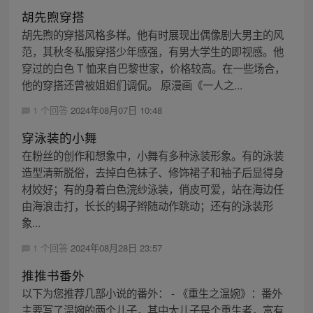
胡先煦穿搭
胡先煦的穿搭风格多样。他有时展现出偶像剧大男主的风
范，其秋冬私服穿搭少年感强，有男大学生的即视感。他
穿过的白色 T 恤来自巴黎世家，价格较高。在一些场合，
他的穿搭还曾被姐姐们调侃。 原漫画《一人之...
1 个回答
2024年08月07日 10:48
穿泳装的小舞
在粉丝的创作和想象中，小舞有多种泳装形象。有的泳装
造型清新脱俗，去掉白色袜子、修饰裙子和袖子后显得身
材姣好；有的身着白色浣纱泳装，俏皮可爱，站在海边任
由海浪击打，长长的蝎子辫随动作跳动；还有的泳装形
象...
1 个回答
2024年08月28日 23:57
推推书番外
以下为您推荐几部小说的番外： - 《重生之温婉》：番外
主要写了温婉的两个儿子，其中大儿子是个重生者，富有