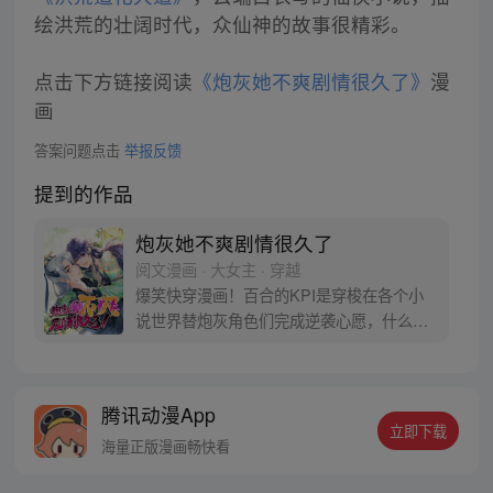
绘洪荒的壮阔时代，众仙神的故事很精彩。
点击下方链接阅读
《炮灰她不爽剧情很久了》
漫
画
答案问题点击
举报反馈
提到的作品
炮灰她不爽剧情很久了
阅文漫画 · 大女主 · 穿越
爆笑快穿漫画！百合的KPI是穿梭在各个小
说世界替炮灰角色们完成逆袭心愿，什么渣
男渣女命运不公，全都退退退！不过，下达
快穿KPI的这位老板怎么是个古风冰山男，
长得还怪好看的嘞？
腾讯动漫App
立即下载
海量正版漫画畅快看