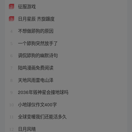
征服游戏
2
日月星辰 齐旋躔度
3
不想做舔狗的原因
4
一个舔狗突然放手了
5
调侃舔狗的幽默诗句
6
陆鸣漫画免费阅读
7
天地风雨雷电山泽
8
2036年毁神星会撞地球吗
9
小地球仪作文400字
10
全球变暖我们还能活多久
11
日月风晴
12