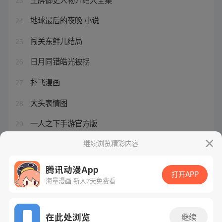
23
地球最后的夜晚 小说
24
闯关东鲜儿结局
25
日月同错皓光被拐
26
扑飞漫画
27
大头表情图
28
一人之下手游官方版
29
日月星辰对应八卦
继续浏览精彩内容
30
腾讯动漫App
打开APP
海量漫画 新人7天免费看
腾讯漫画
起点读书
QQ阅读
网站备案/许可证号：粤B2-20090059-5
在此处浏览
继续