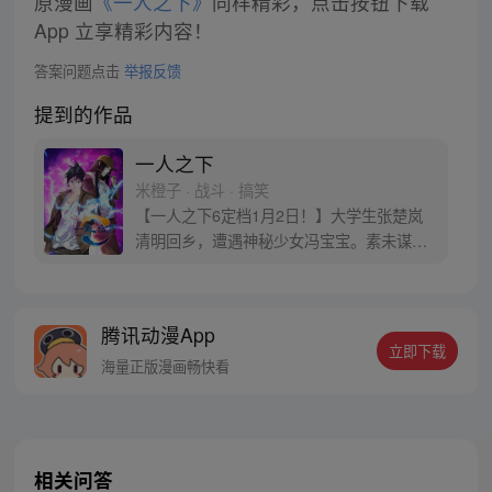
原漫画
《一人之下》
同样精彩，点击按钮下载
App 立享精彩内容！
答案问题点击
举报反馈
提到的作品
一人之下
米橙子 · 战斗 · 搞笑
【一人之下6定档1月2日！】大学生张楚岚
清明回乡，遭遇神秘少女冯宝宝。素未谋面
的冯宝宝却对张楚岚异常熟悉，并将其带去
自己打工的快递公司。为了帮冯宝宝寻找她
的身世，也为了查清自己与爷爷身上的秘
腾讯动漫App
密，张楚岚的生活被彻底颠覆，与冯宝宝一
立即下载
同踏上“异人”之旅。
海量正版漫画畅快看
相关问答