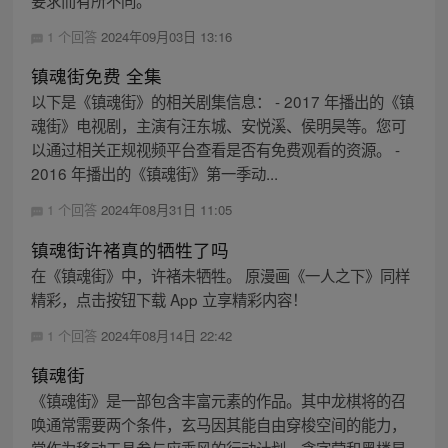
要求而有所不同。
1 个回答
2024年09月03日 13:16
镇魂街免费 全集
以下是《镇魂街》的相关剧集信息： - 2017 年播出的《镇
魂街》电视剧，主演有汪东城、安悦溪、侯明昊等。您可
以通过相关正规视频平台查看是否有免费观看的资源。 -
2016 年播出的《镇魂街》第一季动...
1 个回答
2024年08月31日 11:05
镇魂街许褚真的牺牲了吗
在《镇魂街》中，许褚未牺牲。 原漫画《一人之下》同样
精彩，点击按钮下载 App 立享精彩内容！
1 个回答
2024年08月14日 22:42
镇魂街
《镇魂街》是一部包含丰富元素的作品。其中龙棋将的召
唤通常需要两个条件，玄马因其能自由穿梭空间的能力，
常作为移动工具参与应乘风的行动计划。贪字营和黑楼是