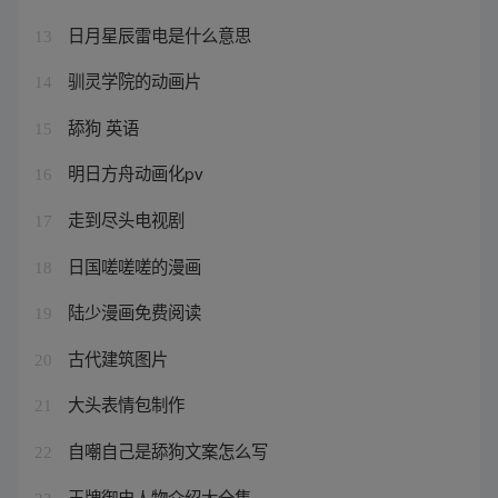
日月星辰雷电是什么意思
13
驯灵学院的动画片
14
舔狗 英语
15
明日方舟动画化pv
16
走到尽头电视剧
17
日国嗟嗟嗟的漫画
18
陆少漫画免费阅读
19
古代建筑图片
20
大头表情包制作
21
自嘲自己是舔狗文案怎么写
22
王牌御史人物介绍大全集