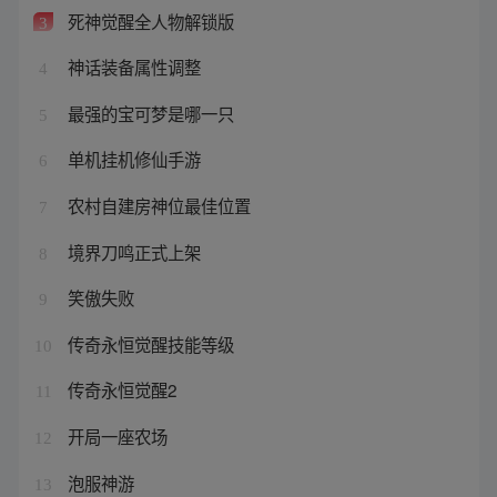
死神觉醒全人物解锁版
3
神话装备属性调整
4
最强的宝可梦是哪一只
5
单机挂机修仙手游
6
农村自建房神位最佳位置
7
境界刀鸣正式上架
8
笑傲失败
9
传奇永恒觉醒技能等级
10
传奇永恒觉醒2
11
开局一座农场
12
泡服神游
13