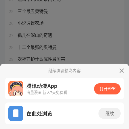
三个最丑奥特曼
25
小说逍遥农场
26
孤儿在深山的奇遇
27
十二个最强的奥特曼
28
次神守护什么属性最厉害
29
燕云十六州相当于现在哪里
继续浏览精彩内容
30
腾讯动漫App
打开APP
海量漫画 新人7天免费看
腾讯漫画
起点读书
QQ阅读
网站备案/许可证号：粤B2-20090059-5
在此处浏览
继续
Copyright©1998 - 2026 Tencent. All Rights Reserved