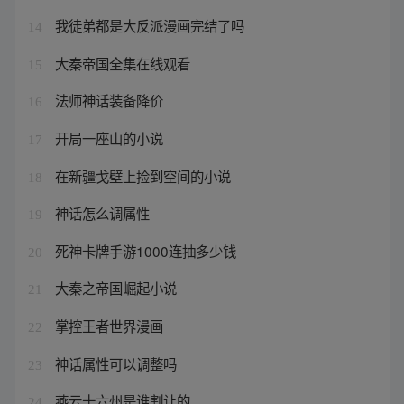
我徒弟都是大反派漫画完结了吗
14
大秦帝国全集在线观看
15
法师神话装备降价
16
开局一座山的小说
17
在新疆戈壁上捡到空间的小说
18
神话怎么调属性
19
死神卡牌手游1000连抽多少钱
20
大秦之帝国崛起小说
21
掌控王者世界漫画
22
神话属性可以调整吗
23
燕云十六州是谁割让的
24