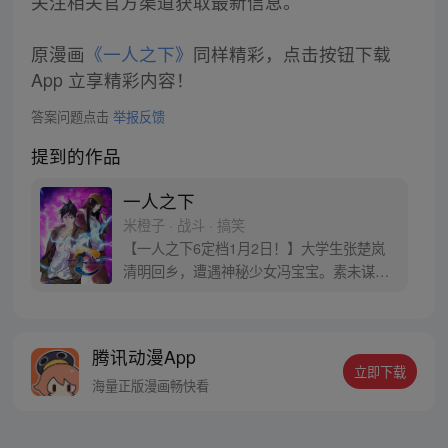
关注相关官方渠道获取最新信息。
原漫画
《一人之下》
同样精彩，点击按钮下载
App 立享精彩内容！
答案问题点击
举报反馈
提到的作品
一人之下
米橙子 · 战斗 · 搞笑
【一人之下6定档1月2日！】大学生张楚岚
清明回乡，遭遇神秘少女冯宝宝。素未谋面
的冯宝宝却对张楚岚异常熟悉，并将其带去
自己打工的快递公司。为了帮冯宝宝寻找她
的身世，也为了查清自己与爷爷身上的秘
腾讯动漫App
密，张楚岚的生活被彻底颠覆，与冯宝宝一
立即下载
同踏上“异人”之旅。
海量正版漫画畅快看