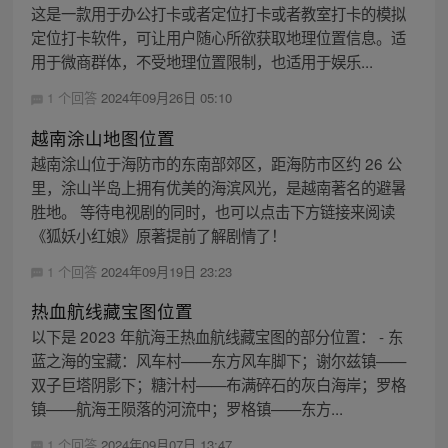
这是一款用于办公打卡或者定位打卡或者教室打卡的模拟
定位打卡软件，可让用户随心所欲获取地理位置信息。适
用于微商群体，不受地理位置限制，也适用于娱乐...
1 个回答
2024年09月26日 05:10
越南涂山地图位置
越南涂山位于海防市的东南部郊区，距海防市区约 26 公
里，涂山半岛上拥有优美的海滨风光，是越南著名的避暑
胜地。 等待电视剧的同时，也可以点击下方链接来阅读
《狐妖小红娘》原著提前了解剧情了！
1 个回答
2024年09月19日 23:23
热血航线藏宝图位置
以下是 2023 年航海王热血航线藏宝图的部分位置： - 东
蓝之海的宝藏：风车村——东方风车脚下；谢尔兹镇——
双子巨塔阴影下；糖汁村——布满碎石的灰白海岸；罗格
镇——航海王陨落的河流中；罗格镇——东方...
1 个回答
2024年09月07日 13:47