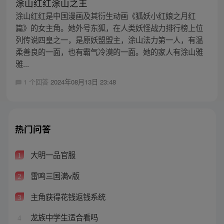
涂山红红涂山之王
涂山红红是中国漫画及其衍生动画《狐妖小红娘之月红
篇》的女主角。她外号东狐，在人类妖怪战力排行榜上位
列传说四皇之一，是原妖盟盟主，涂山法力第一人，有温
柔善良的一面，也有霸气冷漠的一面。她的家人有涂山雅
雅...
1 个回答
2024年08月13日 23:48
热门问答
大明一品官服
1
雷鸣三国满v版
2
主角获得花钱返钱系统
3
龙族中学生适合看吗
4