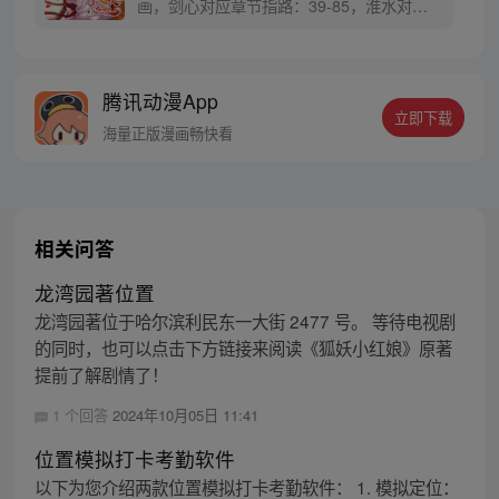
画，剑心对应章节指路：39-85，淮水对应
章节指路272-301】 迷糊萝莉小狐妖，正太
道士没节操。自古人妖生死恋，千载孽缘一
线牵。（每周周四更新。）
腾讯动漫App
立即下载
海量正版漫画畅快看
相关问答
龙湾园著位置
龙湾园著位于哈尔滨利民东一大街 2477 号。 等待电视剧
的同时，也可以点击下方链接来阅读《狐妖小红娘》原著
提前了解剧情了！
1 个回答
2024年10月05日 11:41
位置模拟打卡考勤软件
以下为您介绍两款位置模拟打卡考勤软件： 1. 模拟定位：