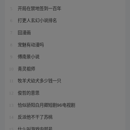
开局在禁地签到一百年
5
打更人玄幻小说排名
6
囧漫画
7
宠魅有动漫吗
8
傅南景小说
9
青灵祖师
10
牧羊犬幼犬多少钱一只
11
俊哲的意思
12
恰似骄阳白月卿短剧96电视剧
13
反派他不干了苏桃
14
什么叫游戏内部号
15