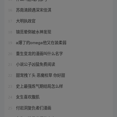
苏南清顾遇深宋佳淇
16
大明执政官
17
锦觅晕倒被水神发现
18
a爆了的omega他又在装柔弱
19
重生变龙的漫画叫什么名字
20
小说公子凶猛免费阅读
21
甜宠拽丫头 恶魔校草 你好甜
22
史上最强炼气期结局怎么样
23
女生喜欢腹肌
24
付岩洞复仇者们漫画
25