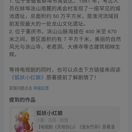
1. 位于安徽省蚌埠市禹会区。1981 年，考古人
员在蚌埠涂山南麓的禹会村发现了一座罕见的城
池遗址，总面积约 50 万平方米，是淮河流域目
前发现最大的一处龙山文化遗址。
2. 位于重庆市。涂山山脉海拔在 400 米至 670
米之间，景区面积约有 7 平方千米，美丽的自然
风光与涂山寺、老君洞、大佛寺等古建筑相映生
辉。
等待电视剧的同时，也可以点击下方链接来阅读
《狐妖小红娘》
原著提前了解剧情了！
答案问题点击
举报反馈
提到的作品
狐妖小红娘
小新 · 古风 · 妖怪
【电视剧《天地剑心》《淮水竹亭》原著漫