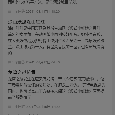
面积约 50 万平方米，是淮河流域目前发...
1 个回答
2024年08月17日 18:20
涂山妖狐涂山红红
涂山红红是中国漫画及其衍生动画《狐妖小红娘之月红
篇》的女主角，在动画版中由刘校妤配音。她外号东狐，
在人类妖怪战力排行榜上位列传说四皇之一，是原妖盟盟
主，涂山法力第一人，有温柔善良的一面，也有霸气冷漠
的...
1 个回答
2024年08月17日 04:46
龙湾之战位置
龙湾之战发生在应天府龙湾一带（今江苏南京城郊），位
于秦淮河与长江的交汇处，在庐龙山西边。 等待电视剧的
同时，也可以点击下方链接来阅读《狐妖小红娘》原著提
前了解剧情了！
1 个回答
2024年08月15日 17:22