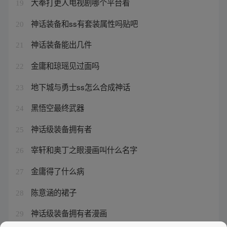
大奉打更人电视剧哪个平台看
19
神话装备和ss有套装属性吗贴吧
20
神话装备能出几件
21
金庸和琼瑶见过面吗
22
地下城与勇士ss怎么合成神话
23
黑悟空最终武器
24
神话级装备拥有者
25
宰轩和奥丁之眼漫画叫什么名字
26
金庸得了什么病
27
陈意涵的裙子
28
神话级装备拥有者漫画
29