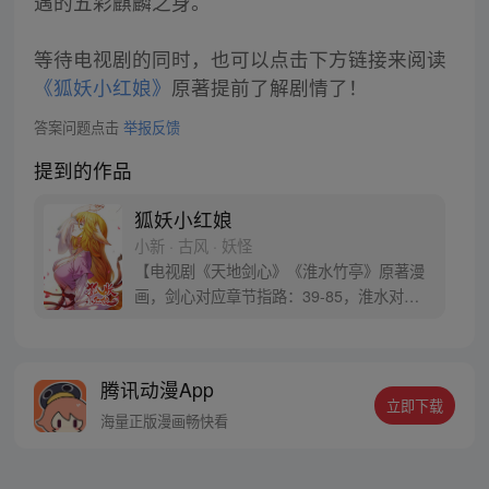
遇的五彩麒麟之身。
等待电视剧的同时，也可以点击下方链接来阅读
《狐妖小红娘》
原著提前了解剧情了！
答案问题点击
举报反馈
提到的作品
狐妖小红娘
小新 · 古风 · 妖怪
【电视剧《天地剑心》《淮水竹亭》原著漫
画，剑心对应章节指路：39-85，淮水对应
章节指路272-301】 迷糊萝莉小狐妖，正太
道士没节操。自古人妖生死恋，千载孽缘一
线牵。（每周周四更新。）
腾讯动漫App
立即下载
海量正版漫画畅快看