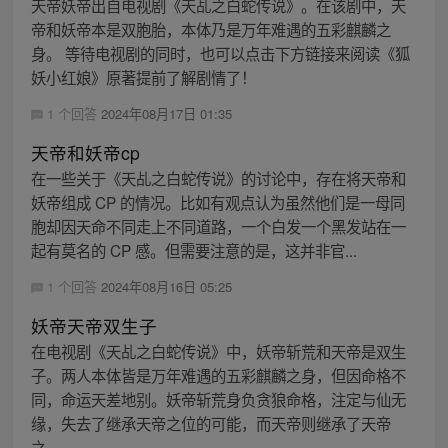
天帝妖帝出自电视剧《天乩之白蛇传说》。在该剧中，天
帝和妖帝本是双胞胎，本体乃是万年难遇的五彩麒麟之
身。 等待电视剧的同时，也可以点击下方链接来阅读《狐
妖小红娘》原著提前了解剧情了！
1 个回答
2024年08月17日 01:35
天帝和妖帝cp
在一些关于《天乩之白蛇传说》的讨论中，存在将天帝和
妖帝组成 CP 的情况。比如有观点认为虽然他们是一母同
胞却因天命不同走上不同道路，一个白发一个黑发站在一
起有莫名的 CP 感。但需要注意的是，这并非官...
1 个回答
2024年08月16日 05:25
妖帝天帝双生子
在电视剧《天乩之白蛇传说》中，妖帝斩荒和天帝是双生
子。两人本体皆是万年难遇的五彩麒麟之身，但因命格不
同，命运天差地别。妖帝斩荒身负贪狼命格，注定与仙无
缘，失去了继承天帝之位的可能，而天帝则继承了天帝
之...