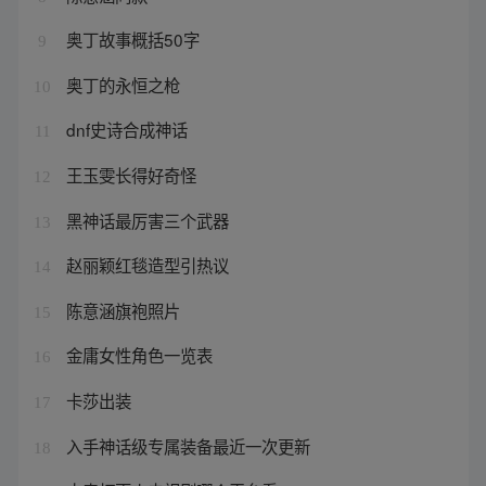
奥丁故事概括50字
9
奥丁的永恒之枪
10
dnf史诗合成神话
11
王玉雯长得好奇怪
12
黑神话最厉害三个武器
13
赵丽颖红毯造型引热议
14
陈意涵旗袍照片
15
金庸女性角色一览表
16
卡莎出装
17
入手神话级专属装备最近一次更新
18