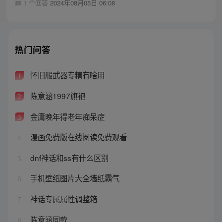
1 个回答
2024年08月05日 06:08
热门问答
怀旧服武器专精有啥用
1
陈意涵1997旗袍
2
金庸晚年得老年痴呆症
3
漫画免费版在线阅读免费观看
4
dnf神话和ss有什么区别
5
手机壁纸图片大全墙纸霸气
6
神话专属属性调整箱
7
陈意涵同款
8