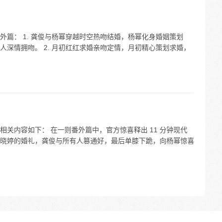
篇： 1. 龚俊与杨幂穿越时空热吻结婚，杨幂化身婚姻策划
深情拥吻。 2. 月初红红求婚亲吻定情，月初精心策划求婚，
关内容如下： 在一则番外篇中，官方惊喜释出 11 分钟现代
晓婷的婚礼，龚俊与所有人篡通好，最后单膝下跪，向杨幂惊喜