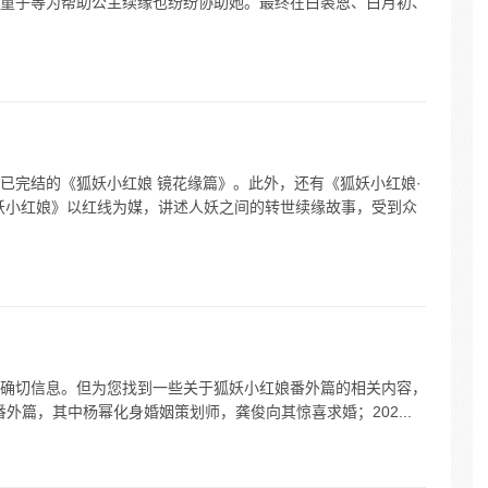
童子等为帮助公主续缘也纷纷协助她。最终在白裘恩、白月初、
已完结的《狐妖小红娘 镜花缘篇》。此外，还有《狐妖小红娘·
妖小红娘》以红线为媒，讲述人妖之间的转世续缘故事，受到众
确切信息。但为您找到一些关于狐妖小红娘番外篇的相关内容，
代版番外篇，其中杨幂化身婚姻策划师，龚俊向其惊喜求婚；202...