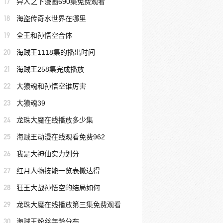
17
异人之下漫画690集免费观看
18
海盗传奇水世界在哪里
19
全王和孙悟空合体
20
海贼王1118集的播出时间
21
海贼王258集完成播放
22
大猿魂和孙悟空谁厉害
23
大猿魂39
24
龙珠大魔在线播放多少集
25
海贼王动漫在线观看免费962
26
我是大神仙实力划分
27
红月人物技能一览表撒达得
28
狂王大战孙悟空的结局如何
29
龙珠大魔在线播放第三集免费观看
30
海贼王粉丝年龄分布