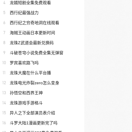
4
龙婿短剧全集免费观看
5
西行纪最强战力
6
西行纪之穷奇地洞在线观看
7
海贼王动画日本更新时间
8
龙珠Z武道会最新兑换码
9
斗破苍穹小说免费全集无弹窗
10
罗宾喜欢路飞吗
11
龙珠大魔在什么平台播
12
龙珠电光炸裂zero怎么变身
13
孙悟空和西界王神
14
龙珠游戏手游格斗
15
异人之下全部演员表介绍
16
斗罗大陆1漫画更新完了吗