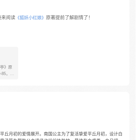
接来阅读
原著提前了解剧情了！
《狐妖小红娘》
亭》原
85，淮
糊萝莉小狐
生死
四更
平丘月初的爱情展开。南国公主为了复活挚爱平丘月初，设计白