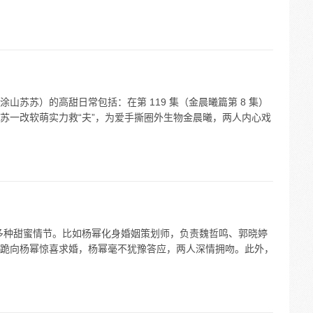
山苏苏）的高甜日常包括：在第 119 集（金晨曦篇第 8 集）
苏一改软萌实力救“夫”，为爱手撕圈外生物金晨曦，两人内心戏
多种甜蜜情节。比如杨幂化身婚姻策划师，负责魏哲鸣、郭晓婷
跪向杨幂惊喜求婚，杨幂毫不犹豫答应，两人深情拥吻。此外，