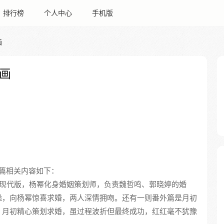
排行榜
个人中心
手机版
画
画
篇相关内容如下：
分钟现代版，杨幂化身婚姻策划师，负责魏哲鸣、郭晓婷的婚
跪，向杨幂惊喜求婚，两人深情拥吻。还有一则番外篇是月初
。月初精心策划求婚，虽过程波折但最终成功，红红毫不犹豫