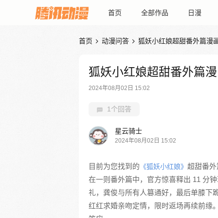
首页
全部作品
日漫
首页
动漫问答
狐妖小红娘超甜番外篇漫


狐妖小红娘超甜番外篇漫
2024年08月02日 15:02
1个回答
星云骑士
2024年08月02日 15:02
目前为您找到的
超甜番外
《狐妖小红娘》
在一则番外篇中，官方惊喜释出 11 
礼，龚俊与所有人篡通好，最后单膝下
红红求婚亲吻定情，限时返场再续前缘