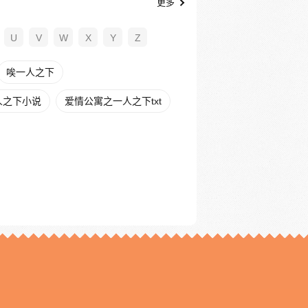
更多
U
V
W
X
Y
Z
唉一人之下
人之下小说
爱情公寓之一人之下txt