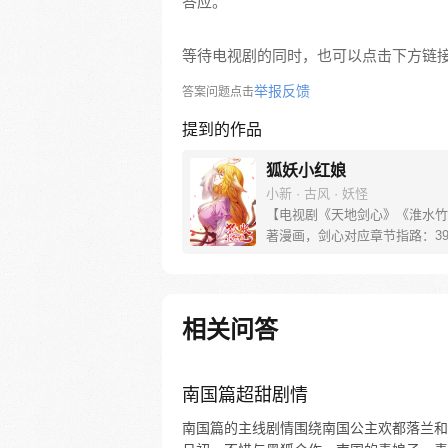
答应。
等待电视剧的同时，也可以点击下方链
举报反馈
答案问题点击
提到的作品
狐妖小红娘
小新 · 古风 · 妖怪
【电视剧《天地剑心》《淮水竹
著漫画，剑心对应章节指路：39-
水对应章节指路272-301】 迷
妖，正太道士没节操。自古人妖
恋，千载孽缘一线牵。（每周周
新。）
相关问答
南国篇超甜剧情
南国篇的主线剧情围绕南国公主欢都落兰和