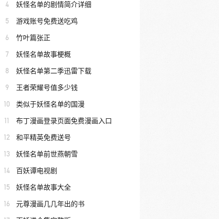
4
妖怪名单的剧情简介详细
5
游戏账号免费送吃鸡
6
竹叶篇张正
7
妖怪名单故事梗概
8
妖怪名单第二季迅雷下载
9
王者荣耀号值多少钱
10
类似于妖怪名单的国漫
11
布丁漫画登录页面免费漫画入口
12
和平精英免费送号
13
妖怪名单前世燕朝雪
14
百妖谭电视剧
15
妖怪名单故事大全
16
元尊漫画几几年出的书