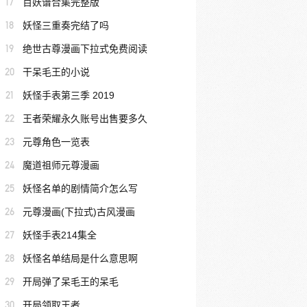
17
百妖谱合集完整版
18
妖怪三重奏完结了吗
19
绝世古尊漫画下拉式免费阅读
20
干呆毛王的小说
21
妖怪手表第三季 2019
22
王者荣耀永久账号出售要多久
23
元尊角色一览表
24
魔道祖师元尊漫画
25
妖怪名单的剧情简介怎么写
26
元尊漫画(下拉式)古风漫画
27
妖怪手表214集全
28
妖怪名单结局是什么意思啊
29
开局弹了呆毛王的呆毛
30
开局领取王者