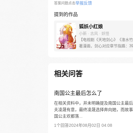
举报反馈
答案问题点击
提到的作品
狐妖小红娘
小新 · 古风 · 妖怪
【电视剧《天地剑心》《淮水竹
著漫画，剑心对应章节指路：39-
水对应章节指路272-301】 迷
妖，正太道士没节操。自古人妖
恋，千载孽缘一线牵。（每周周
新。）
相关问答
南国公主最后怎么了
在相关资料中，并未明确提及南国公主最后
夫凌晟有意，最终凌晟选择奔向她，而故事
国公主欢都落...
1个回答
2024年08月02日 04:08