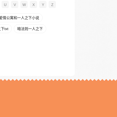
U
V
W
X
Y
Z
爱情公寓和一人之下小说
txt
暗法则一人之下