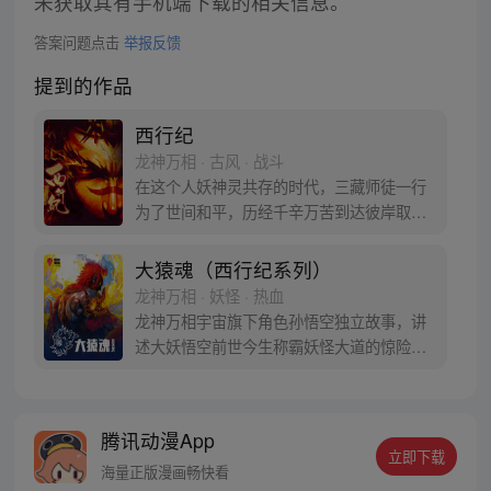
未获取其有手机端下载的相关信息。
答案问题点击
举报反馈
提到的作品
西行纪
龙神万相 · 古风 · 战斗
在这个人妖神灵共存的时代，三藏师徒一行
为了世间和平，历经千辛万苦到达彼岸取
得“永恒之火”拯救苍生，可世间并没有因此
变得美好….随着阴谋慢慢揭露，暗魂四起,
大猿魂（西行纪系列）
为了让“永恒之火”重新归位，小狼妖白狼不
龙神万相 · 妖怪 · 热血
辞万难，找到唐三藏大法师，和他一起重新
龙神万相宇宙旗下角色孙悟空独立故事，讲
寻回徒弟们，组成全新“西行小队”，再度踏
述大妖悟空前世今生称霸妖怪大道的惊险历
上西行之旅……
程。 妖怪大道有自己的生存之道，某日，一
位猴妖因人类的祈愿从天而降，以鬼魈之名
响彻妖界，却因堕入暗魂无法再守护重要之
腾讯动漫App
人…六十年后，他再次破石而出，背负着守
立即下载
护族人的希望和信念打败了妖怪大道的霸
海量正版漫画畅快看