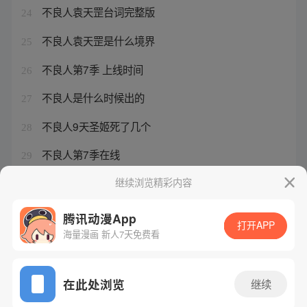
不良人袁天罡台词完整版
24
不良人袁天罡是什么境界
25
不良人第7季 上线时间
26
不良人是什么时候出的
27
不良人9天圣姬死了几个
28
不良人第7季在线
29
不良人要拍多少季
继续浏览精彩内容
30
腾讯动漫App
打开APP
海量漫画 新人7天免费看
腾讯漫画
起点读书
QQ阅读
网站备案/许可证号：粤B2-20090059-5
在此处浏览
继续
Copyright©1998 - 2026 Tencent. All Rights Reserved