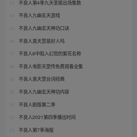
不良人第4季九天圣姬出场集数
13
不良人九幽玄天游戏
14
不良人九幽玄天神功口诀
15
不良人袁天罡是好人吗
16
不良人6中陷入幻觉的紫花名称
17
不良人电影天罡传免费观看全集
18
不良人袁天罡台词经典
19
不良人九幽玄天神功内容
20
不良人剧版第二季
21
不良人2021第四季播出时间
22
不良人第7季海报
23