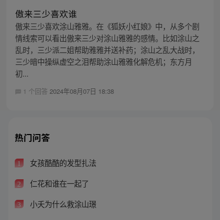
傲来三少喜欢谁
傲来三少喜欢涂山雅雅。在《狐妖小红娘》中，从多个剧
情线索可以看出傲来三少对涂山雅雅的感情。比如涂山之
乱时，三少派二姐帮助雅雅并送补药；涂山之乱大战时，
三少暗中操纵虚空之泪帮助涂山雅雅化解危机；东方月
初...
1 个回答
2024年08月07日 18:38
热门问答
女孩酷酷的发型扎法
1
仁花和谁在一起了
2
小夭为什么救涂山璟
3