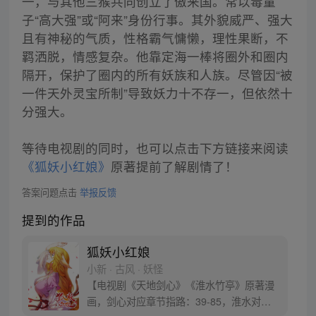
一，与其他三猴共同创立了傲来国。常以毒童
子“高大强”或“阿来”身份行事。其外貌威严、强大
且有神秘的气质，性格霸气慵懒，理性果断，不
羁洒脱，情感复杂。他靠定海一棒将圈外和圈内
隔开，保护了圈内的所有妖族和人族。尽管因“被
一件天外灵宝所制”导致妖力十不存一，但依然十
分强大。
等待电视剧的同时，也可以点击下方链接来阅读
《狐妖小红娘》
原著提前了解剧情了！
答案问题点击
举报反馈
提到的作品
狐妖小红娘
小新 · 古风 · 妖怪
【电视剧《天地剑心》《淮水竹亭》原著漫
画，剑心对应章节指路：39-85，淮水对应