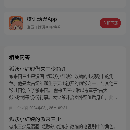
章节指路272-301】 迷糊萝莉小狐妖，正太
道士没节操。自古人妖生死恋，千载孽缘一
线牵。（每周周四更新。）
腾讯动漫App
立即下载
海量正版漫画畅快看
相关问答
狐妖小红娘傲来三少简介
傲来国三少是漫画《狐妖小红娘》改编的电视剧中的角
色。他是太古纪年诞生于天地初开的四猴之一，与其他三
猴共同创立了傲来国。 傲来国三少常以毒童子“高大
强”或“阿来”身份行事。大少爷开启圈外空间后身亡，此...
1 个回答
2024年08月26日 09:31
狐妖小红娘的傲来三少
傲来三少是漫画《狐妖小红娘》改编的电视剧中的角色。