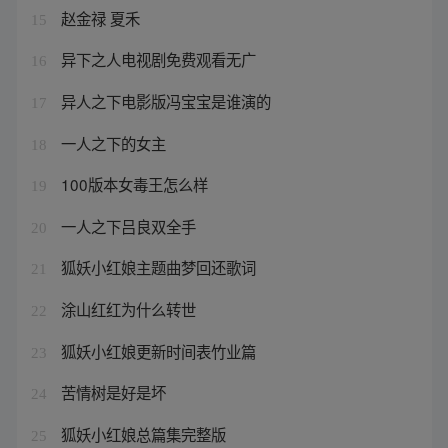
赵金禄 夏禾
15
异下之人电视剧免费观看无广
16
异人之下电影版冯宝宝是谁演的
17
一人之下的女主
18
100版本女毒王怎么样
19
一人之下吕良双全手
20
狐妖小红娘主题曲梦回还歌词
21
涂山红红为什么转世
22
狐妖小红娘更新时间表竹业篇
23
苦情树是好是坏
24
狐妖小红娘总篇集完整版
25