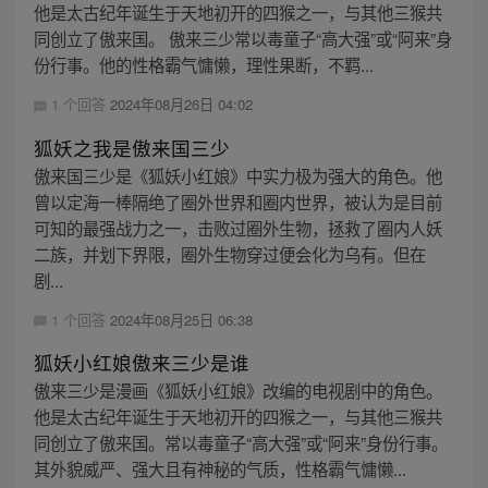
他是太古纪年诞生于天地初开的四猴之一，与其他三猴共
同创立了傲来国。 傲来三少常以毒童子“高大强”或“阿来”身
份行事。他的性格霸气慵懒，理性果断，不羁...
1 个回答
2024年08月26日 04:02
狐妖之我是傲来国三少
傲来国三少是《狐妖小红娘》中实力极为强大的角色。他
曾以定海一棒隔绝了圈外世界和圈内世界，被认为是目前
可知的最强战力之一，击败过圈外生物，拯救了圈内人妖
二族，并划下界限，圈外生物穿过便会化为乌有。但在
剧...
1 个回答
2024年08月25日 06:38
狐妖小红娘傲来三少是谁
傲来三少是漫画《狐妖小红娘》改编的电视剧中的角色。
他是太古纪年诞生于天地初开的四猴之一，与其他三猴共
同创立了傲来国。常以毒童子“高大强”或“阿来”身份行事。
其外貌威严、强大且有神秘的气质，性格霸气慵懒...