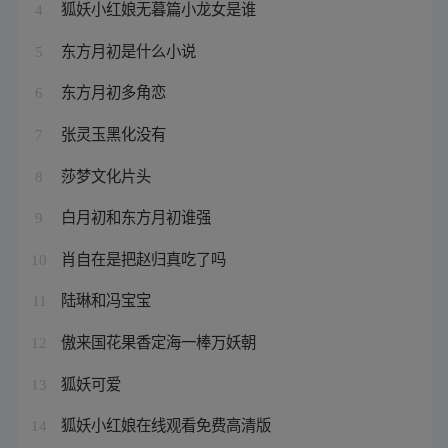
狐妖小红娘无暮篇小龙女是谁
4
东方月初是什么小说
5
东方月初多角恋
6
张灵玉黑化没有
7
莎梦文化片头
8
白月初和东方月初谁强
9
肖自在是把赵归真吃了吗
10
陆琳和冯宝宝
11
傲来国花果香定海一棒万妖朝
12
狐妖可爱
13
狐妖小红娘在线观看免费高清版
14