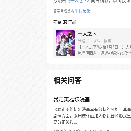
原漫画
同样精彩，点击按钮下
《一人之下》
举报反馈
答案问题点击
提到的作品
一人之下
米橙子 · 战斗 · 搞笑
【一人之下6定档1月2日！】大
岚清明回乡，遭遇神秘少女冯宝
未谋面的冯宝宝却对张楚岚异常
并将其带去自己打工的快递公司
帮冯宝宝寻找她的身世，也为了
己与爷爷身上的秘密，张楚岚的
相关问答
彻底颠覆，与冯宝宝一同踏上“异
旅。
暴走英雄坛漫画
《暴走英雄坛》漫画具有独特的风格。其画
剧情方面，采用连环画加人物配音的形式呈
要分正线和...