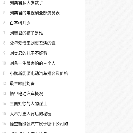
4
刘奕君多大岁数了
5
刘奕君的电视剧全部演员表
6
白宇帆几岁
7
刘奕君的孩子是谁
8
父母爱情里刘奕君演的谁
9
刘奕君的儿子不好看
10
刘备一生最害怕的三个人
11
小鹏新能源电动汽车排名及价格
12
最早跟随刘备
13
悟空电动汽车概况
14
三国姓徐的人物谋士
15
大奉打更人背后的秘密
16
悟空新能源汽车属于哪个公司的