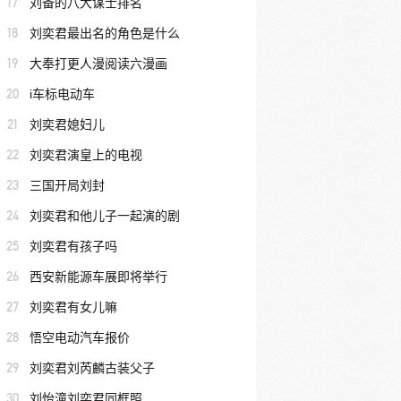
17
刘备的八大谋士排名
18
刘奕君最出名的角色是什么
19
大奉打更人漫阅读六漫画
20
i车标电动车
21
刘奕君媳妇儿
22
刘奕君演皇上的电视
23
三国开局刘封
24
刘奕君和他儿子一起演的剧
25
刘奕君有孩子吗
26
西安新能源车展即将举行
27
刘奕君有女儿嘛
28
悟空电动汽车报价
29
刘奕君刘芮麟古装父子
30
刘怡潼刘奕君同框照