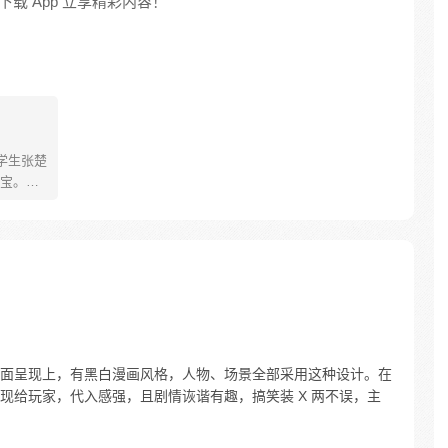
载 App 立享精彩内容！
学生张楚
宝。素
熟悉，
。为了
查清自
生活被
人”之
面呈现上，有黑白漫画风格，人物、场景全部采用这种设计。在
现给玩家，代入感强，且剧情诙谐有趣，搞笑装 X 两不误，主