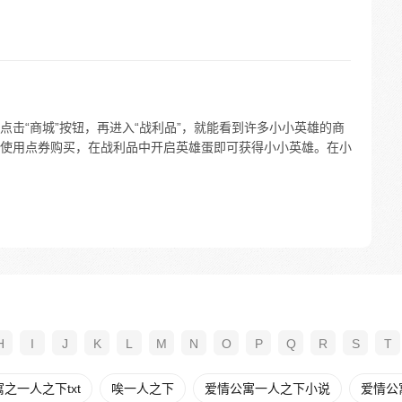
击“商城”按钮，再进入“战利品”，就能看到许多小小英雄的商
使用点券购买，在战利品中开启英雄蛋即可获得小小英雄。在小
H
I
J
K
L
M
N
O
P
Q
R
S
T
之一人之下txt
唉一人之下
爱情公寓一人之下小说
爱情公