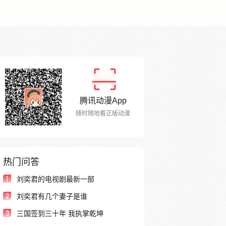
腾讯动漫App
随时随地看正版动漫
热门问答
1
刘奕君的电视剧最新一部
2
刘奕君有几个妻子是谁
3
三国签到三十年 我执掌乾坤