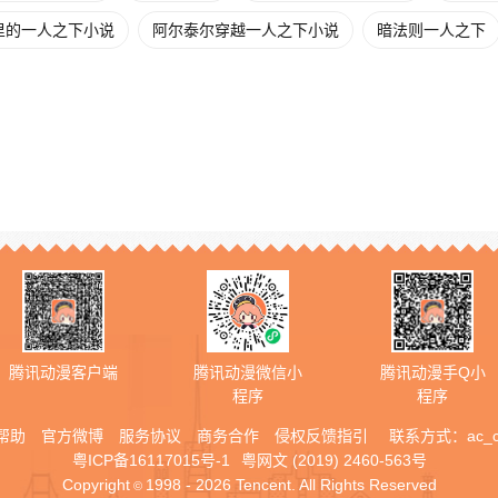
里的一人之下小说
阿尔泰尔穿越一人之下小说
暗法则一人之下
腾讯动漫客户端
腾讯动漫微信小
腾讯动漫手Q小
程序
程序
帮助
官方微博
服务协议
商务合作
侵权反馈指引
联系方式：
ac_
粤ICP备16117015号-1
粤网文 (2019) 2460-563号
Copyright
1998 - 2026 Tencent. All Rights Reserved
©