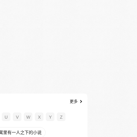
更多
U
V
W
X
Y
Z
寓里有一人之下的小说