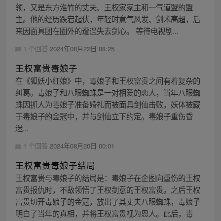
领，又是东方淮竹的丈夫、王权家家主和一气道盟的盟
主。他的经历跌宕起伏，年轻时意气风发、剑术高超，后
来因面具团在圈外的遭遇失去剑心。 等待电视剧...
1 个回答
2024年08月22日 08:25
王权富贵毒娘子
在《狐妖小红娘》中，毒娘子和王权富贵之间有着复杂的
纠葛。毒娘子和八眼蜘蛛是一对相爱的恋人，当年八眼蜘
蛛因抓人为毒娘子准备婚礼而被面具剑仙击败，妖体被藏
于毒娘子的金冠中，并与剑仙立下约定。毒娘子重伤昏
迷...
1 个回答
2024年08月20日 00:01
王权富贵毒娘子结局
王权富贵与毒娘子的结局是：毒娘子在企图向重伤的王权
富贵报仇时，不敌领悟了王权剑意的王权富贵。之后王权
富贵切开毒娘子的金冠，放出了其丈夫八眼蜘蛛，毒娘子
明白了当年的真相，并将王权富贵视为恩人。此后，毒