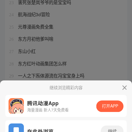
害死张楚岚爷爷的是宝宝吗
23
航海战纪3d冒险
24
元尊漫画免费全集
25
东方月初他爹叫啥
26
东山小红
27
东方红叶动画集团怎么样
28
一人之下炁体源流在冯宝宝身上吗
29
航海王航海战纪
继续浏览精彩内容
30
腾讯动漫App
打开APP
海量漫画 新人7天免费看
腾讯漫画
起点读书
QQ阅读
网站备案/许可证号：粤B2-20090059-5
在此处浏览
继续