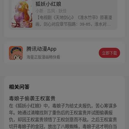
狐妖小红娘
小新 · 古风 · 妖怪
【电视剧《天地剑心》《淮水竹亭》原著漫
画，剑心对应章节指路：39-85，淮水对应
章节指路272-301】 迷糊萝莉小狐妖，正太
道士没节操。自古人妖生死恋，千载孽缘一
线牵。（每周周四更新。）
腾讯动漫App
立即下载
海量正版漫画畅快看
相关问答
毒娘子偷袭王权富贵
在《狐妖小红娘》中，毒娘子为给丈夫报仇，苦心筹谋多
年。她通过清瞳找到了重伤后的王权富贵并试图偷袭报
仇，却因王权富贵领悟了王权剑意而不敌。之后王权富贵
切开毒娘子的金冠，放出了八眼蜘蛛，毒娘子这才明白当