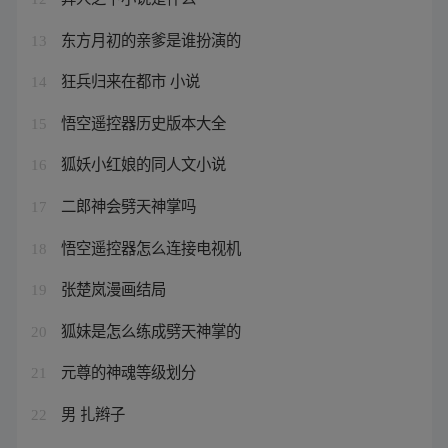
东方月初的亲爹是谁扮演的
13
狂兵归来在都市 小说
14
悟空遥控器历史版本大全
15
狐妖小红娘的同人文小说
16
二郎神会劈天神掌吗
17
悟空遥控器怎么连接电视机
18
张楚岚漫画结局
19
狐妹是怎么练成劈天神掌的
20
元尊的神魂等级划分
21
男 扎辫子
22