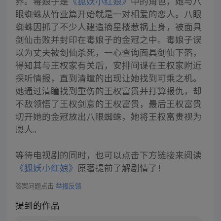
养。毒娘子是
《狐妖小红娘》
中的角色，她与八
眼蜘蛛从竹业篇开始就是一对相爱的恋人。八眼
蜘蛛因抓了不少人建造摘星楼惹祸上身，被面具
剑仙击败并封印在毒娘子的金冠之中。毒娘子误
以为丈夫被剑仙杀死，一心查询面具剑仙下落，
得知其与王权家有关后，安排间谍在王权家附近
探听情报，直到清瞳的出现让她找到可乘之机。
她通过清瞳找到重伤的王权富贵并打算报仇，却
不敌领悟了王权剑意的王权富贵，最后王权富贵
切开她的金冠放出八眼蜘蛛，她将王权富贵视为
恩人。
等待电视剧的同时，也可以点击下方链接来阅读
《狐妖小红娘》
原著提前了解剧情了！
答案问题点击
举报反馈
提到的作品