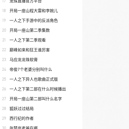
17
龙珠直播官方平台
18
开局一座山程大雷和李婉儿
19
一人之下手游中的反派角色
20
开局一座山第二季集数
21
一人之下第二季观看
22
巅峰如来和狂王谁厉害
23
马应龙龙珠软膏
24
帝俊7个老婆分别叫什么
25
一人之下异人也歌曲正式版
26
一人之下第二部在什么时候播出
27
开局一座山第二部叫什么名字
28
狐妖过过结局
29
西行纪的作者
30
张楚岚老爸在哪