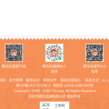
腾讯动漫客户端
腾讯动漫微信小
腾讯动漫手Q小
程序
程序
帮助
官方微博
服务协议
商务合作
侵权反馈指引
联系方式：
ac_
粤ICP备16117015号-1
粤网文 (2019) 2460-563号
Copyright
1998 - 2026 Tencent. All Rights Reserved
©
深圳市腾讯动漫有限公司 版权所有
工商网