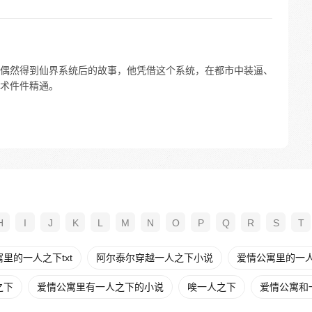
偶然得到仙界系统后的故事，他凭借这个系统，在都市中装逼、
术件件精通。
H
I
J
K
L
M
N
O
P
Q
R
S
T
里的一人之下txt
阿尔泰尔穿越一人之下小说
爱情公寓里的一
之下
爱情公寓里有一人之下的小说
唉一人之下
爱情公寓和