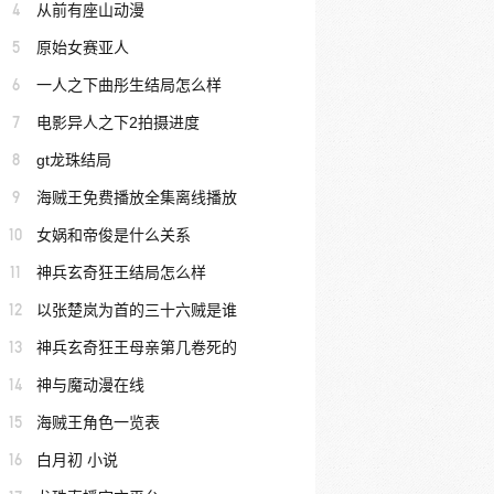
4
从前有座山动漫
5
原始女赛亚人
6
一人之下曲彤生结局怎么样
7
电影异人之下2拍摄进度
8
gt龙珠结局
9
海贼王免费播放全集离线播放
10
女娲和帝俊是什么关系
11
神兵玄奇狂王结局怎么样
12
以张楚岚为首的三十六贼是谁
13
神兵玄奇狂王母亲第几卷死的
14
神与魔动漫在线
15
海贼王角色一览表
16
白月初 小说