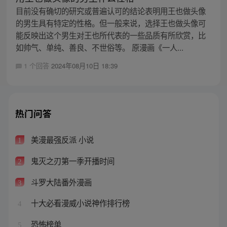
目前没有确切的研究或普遍认可的结论表明用王也做头像
的男生具有特定的性格。但一般来说，选择王也做头像可
能反映出这个男生对王也所代表的一些品质有所欣赏，比
如帅气、单纯、善良、不世俗等。 原漫画《一人...
1 个回答
2024年08月10日 18:39
热门问答
美漫最强反派 小说
1
鬼灭之刃第一季开播时间
2
斗罗大陆番外漫画
3
十大必看漫威小说神作排行榜
4
恐怖榜单
5