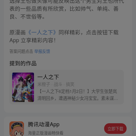
选择王也做头像可能反映出这个男生对王也所代
表的一些品质有所欣赏，比如帅气、单纯、善
良、不世俗等。
原漫画
《一人之下》
同样精彩，点击按钮下载
App 立享精彩内容！
答案问题点击
举报反馈
提到的作品
一人之下
米橙子 · 战斗 · 搞笑
【一人之下6定档1月2日！】大学生张楚岚
清明回乡，遭遇神秘少女冯宝宝。素未谋面
的冯宝宝却对张楚岚异常熟悉，并将其带去
自己打工的快递公司。为了帮冯宝宝寻找她
的身世，也为了查清自己与爷爷身上的秘
腾讯动漫App
密，张楚岚的生活被彻底颠覆，与冯宝宝一
立即下载
同踏上“异人”之旅。
海量正版漫画畅快看