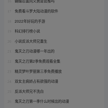
蝴蝶忍富冈义勇是官推吗
16
免费看斗罗大陆动漫的软件
17
2022年好玩的手游
18
科幻排行榜小说
19
小说反派大师兄重生
20
鬼灭之刃动漫哪一年出的
21
鬼灭之刃第2季免费观看全集
22
精灵梦叶罗丽第三季免费播放
23
双女主病娇占有欲强的动漫
24
反派大师兄不洗白
25
鬼灭之刃第一季什么时候出的动漫
26