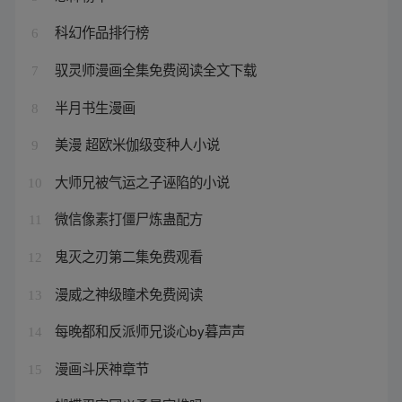
科幻作品排行榜
6
驭灵师漫画全集免费阅读全文下载
7
半月书生漫画
8
美漫 超欧米伽级变种人小说
9
大师兄被气运之子诬陷的小说
10
微信像素打僵尸炼蛊配方
11
鬼灭之刃第二集免费观看
12
漫威之神级瞳术免费阅读
13
每晚都和反派师兄谈心by暮声声
14
漫画斗厌神章节
15