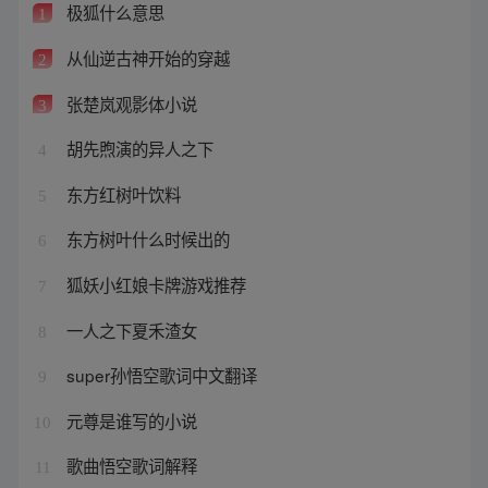
极狐什么意思
1
从仙逆古神开始的穿越
2
张楚岚观影体小说
3
胡先煦演的异人之下
4
东方红树叶饮料
5
东方树叶什么时候出的
6
狐妖小红娘卡牌游戏推荐
7
一人之下夏禾渣女
8
super孙悟空歌词中文翻译
9
元尊是谁写的小说
10
歌曲悟空歌词解释
11