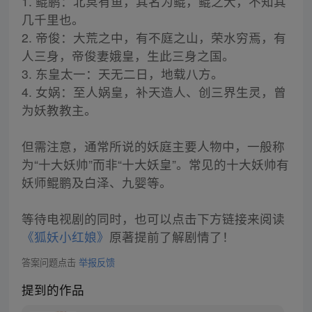
1. 鲲鹏：北冥有鱼，其名为鲲，鲲之大，不知其
几千里也。
2. 帝俊：大荒之中，有不庭之山，荣水穷焉，有
人三身，帝俊妻娥皇，生此三身之国。
3. 东皇太一：天无二日，地载八方。
4. 女娲：至人娲皇，补天造人、创三界生灵，曾
为妖教教主。
但需注意，通常所说的妖庭主要人物中，一般称
为“十大妖帅”而非“十大妖皇”。常见的十大妖帅有
妖师鲲鹏及白泽、九婴等。
等待电视剧的同时，也可以点击下方链接来阅读
《狐妖小红娘》
原著提前了解剧情了！
答案问题点击
举报反馈
提到的作品