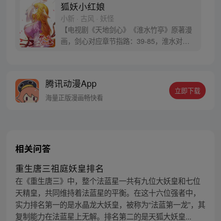
狐妖小红娘
小新 · 古风 · 妖怪
【电视剧《天地剑心》《淮水竹亭》原著漫
画，剑心对应章节指路：39-85，淮水对应
章节指路272-301】 迷糊萝莉小狐妖，正太
道士没节操。自古人妖生死恋，千载孽缘一
线牵。（每周周四更新。）
腾讯动漫App
立即下载
海量正版漫画畅快看
相关问答
重生唐三祖庭妖皇排名
在《重生唐三》中，整个法蓝星一共有九位大妖皇和七位
天精皇，共同维持着法蓝星的平衡。在这十六位强者中，
实力排名第一的是水晶龙大妖皇，被称为“法蓝第一龙”，其
复制能力在法蓝星上无解。排名第二的是天狐大妖皇...