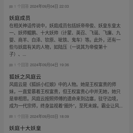
1 个回答
2024年09月04日 22:03
妖庭成员
在相关神话传说中，妖庭成员包括妖帝帝俊、妖皇东皇太
一、妖师鲲鹏、十大妖帅（计蒙、英召、飞诞、飞廉、九
婴、商羊、白泽、钦原、呲铁、鬼车）等。此外，还有一
些与妖庭有关的人物，如陆压（一说其为帝俊第十
子）、...
1 个回答
2024年09月04日 19:36
狐妖之风庭云
风庭云是《狐妖小红娘》中的人物。她是王权富贵的师
妹，一直爱慕着王权富贵，但王权富贵心中并无她，她只
是单相思。风庭云按照师傅的遗命来到边塞，驻守边境，
成为一代宗师，终身监视着“圈外”，至死未嫁。霸业让风...
1 个回答
2024年09月03日 18:09
妖庭十大妖皇