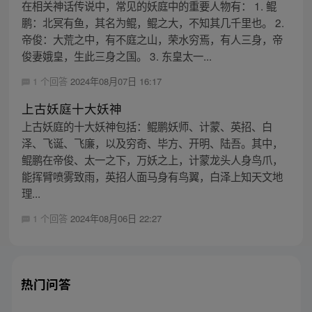
在相关神话传说中，常见的妖庭中的重要人物有： 1. 鲲
鹏：北冥有鱼，其名为鲲，鲲之大，不知其几千里也。 2.
帝俊：大荒之中，有不庭之山，荣水穷焉，有人三身，帝
俊妻娥皇，生此三身之国。 3. 东皇太一...
1 个回答
2024年08月07日 16:17
上古妖庭十大妖神
上古妖庭的十大妖神包括：鲲鹏妖师、计蒙、英招、白
泽、飞诞、飞廉，以及穷奇、毕方、开明、陆吾。其中，
鲲鹏在帝俊、太一之下，万妖之上，计蒙龙头人身鸟爪，
能挥臂喷雾致雨，英招人面马身有鸟翼，白泽上知天文地
理...
1 个回答
2024年08月06日 22:27
热门问答