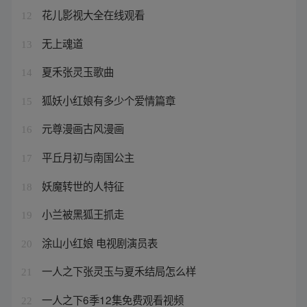
花儿影视大全在线观看
12
无上魂道
13
夏禾张灵玉歌曲
14
狐妖小红娘有多少个爱情篇章
15
元尊漫画古风漫画
16
平丘月初与南国公主
17
妖魔转世的人特征
18
小兰被黑狐王抓走
19
涂山小红娘 电视剧演员表
20
一人之下张灵玉与夏禾结局怎么样
21
一人之下6季12集免费观看视频
22