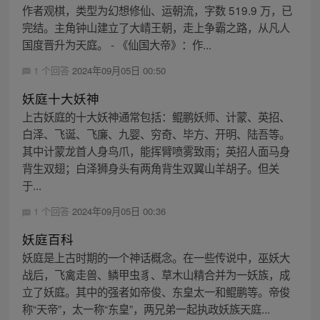
作者观棋，类型为幻想修仙、运朝流，字数 519.9 万，已
完结。主角钟山建立了大崝王朝，走上争霸之路，从凡人
国度晋升为天庭。 - 《仙国大帝》：作...
1 个回答
2024年09月05日 00:50
妖庭十大妖神
上古妖庭的十大妖神通常包括：鲲鹏妖师、计蒙、英招、
白泽、飞诞、飞廉、九婴、穷奇、毕方、开明、陆吾等。
其中计蒙龙首人身鸟爪，能挥臂喷雾致雨；英招人面马身
背生双翅；白泽狮身头有两角背生双翼山羊胡子。但关
于...
1 个回答
2024年09月05日 00:36
妖庭百科
妖庭是上古时期的一个神话概念。在一些传说中，巫妖大
战后，飞禽走兽、鳞甲虫豸、草木山精合并为一妖族，成
立了妖庭。其中的强者如帝俊、东皇太一和鲲鹏等。帝俊
称“天帝”，太一称“东皇”，两兄弟一起执政妖族天庭...