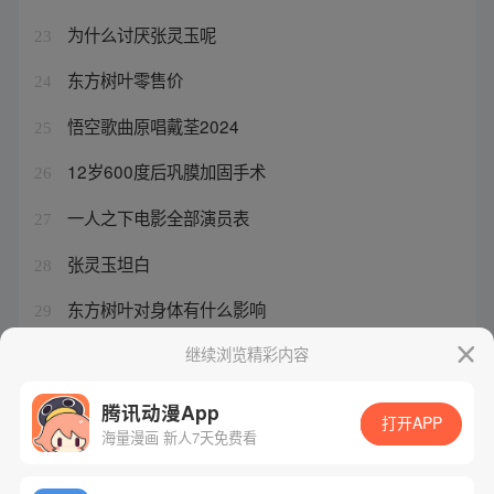
为什么讨厌张灵玉呢
23
东方树叶零售价
24
悟空歌曲原唱戴荃2024
25
12岁600度后巩膜加固手术
26
一人之下电影全部演员表
27
张灵玉坦白
28
东方树叶对身体有什么影响
29
歌曲《大天蓬》
继续浏览精彩内容
30
腾讯动漫App
打开APP
海量漫画 新人7天免费看
腾讯漫画
起点读书
QQ阅读