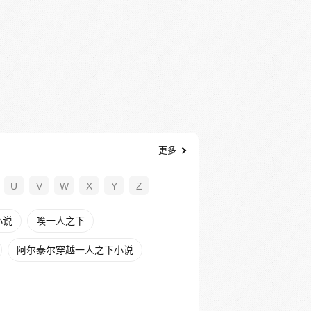
更多
U
V
W
X
Y
Z
小说
唉一人之下
阿尔泰尔穿越一人之下小说