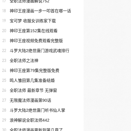
17
全职法师漫画解说752
18
神印王座漫画一步一叩首在哪一话
19
宝可梦 收服女训练家下载
20
神印王座第152集在线观看
21
神印王座视频免费观看完整版
22
斗罗大陆2绝世唐门游戏武魂排行
23
全职法师之法神
24
神印王座第79集完整版免费
25
鸣人雏田第几集准备结婚
26
全职法师 最新章节 无弹窗
27
无限魔法师漫画第90话
28
斗罗大陆2绝世唐门听书仙人掌
29
浪神解说全职法师442
30
全职法师漫画更新到第几章了