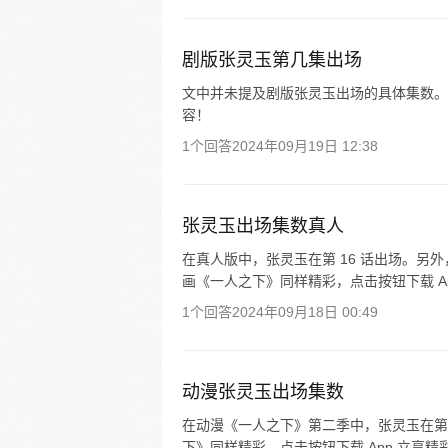
剧版张灵玉第几集出场
文中并未提及剧版张灵玉出场的具体集数。 
容！
1个回答
2024年09月19日 12:38
张灵玉出场集数真人
在真人版中，张灵玉在第 16 话出场。另外
画《一人之下》同样精彩，点击按钮下载 A
1个回答
2024年09月18日 00:49
动漫张灵玉出场集数
在动漫《一人之下》第二季中，张灵玉在第 13 
下》同样精彩，点击按钮下载 App 立享精