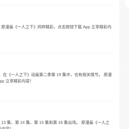
原漫画《一人之下》同样精彩，点击按钮下载 App 立享精彩内
，在《一人之下》动画第二季第 19 集中，也有相关情节。 原漫
pp 立享精彩内容！
集、第 14 集、第 15 集和第 16 集出场。 原漫画《一人之
彩内容！