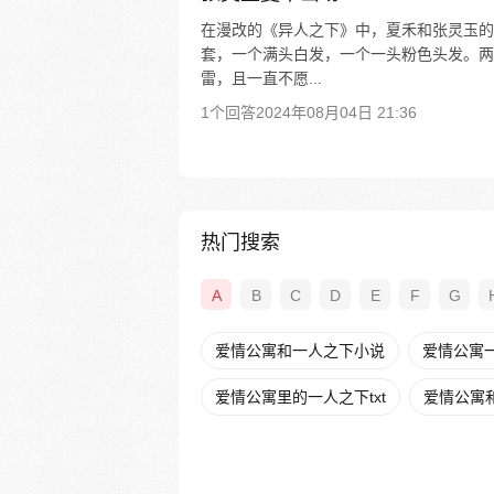
在漫改的《异人之下》中，夏禾和张灵玉的
套，一个满头白发，一个一头粉色头发。两
雷，且一直不愿...
1个回答
2024年08月04日 21:36
热门搜索
A
B
C
D
E
F
G
爱情公寓和一人之下小说
爱情公寓
爱情公寓里的一人之下txt
爱情公寓