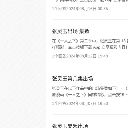
1个回答
2024年08月16日 00:35
张灵玉出场 集数
在《一人之下》第二季中，张灵玉在第 13 集
样精彩，点击按钮下载 App 立享精彩内容
1个回答
2024年08月12日 19:48
张灵玉第几集出场
张灵玉在以下作品中的出场集数如下： - 《一人
原漫画《一人之下》同样精彩，点击按钮下载
1个回答
2024年08月07日 16:53
张灵玉夏禾出场