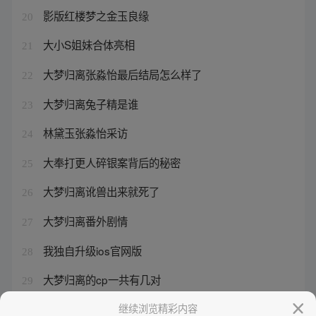
影版红楼梦之金玉良缘
20
大小S姐妹合体亮相
21
大梦归离张淼怡最后结局怎么样了
22
大梦归离兔子精是谁
23
林黛玉张淼怡采访
24
大奉打更人碎银案背后的秘密
25
大梦归离讹兽出来就死了
26
大梦归离番外剧情
27
我独自升级ios官网版
28
大梦归离的cp一共有几对
29
大梦归离文潇最后结局
继续浏览精彩内容
30