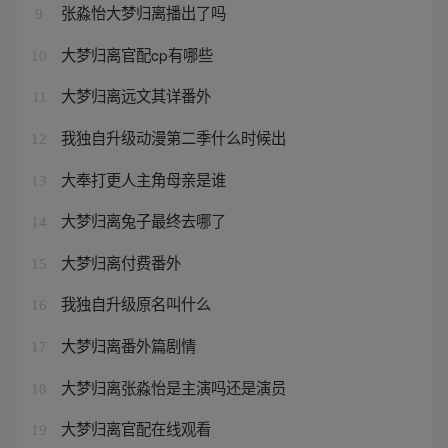
张淼怡大梦归离播出了吗
9
大梦归离官配cp有哪些
10
大梦归离远文其详番外
11
我独自升级动漫第二季什么时候出
12
大奉打更人主角母亲是谁
13
大梦归离兔子最终去哪了
14
大梦归离付费番外
15
我独自升级原名叫什么
16
大梦归离番外篇剧情
17
大梦归离张淼怡是主演吗还是演员
18
大梦归离官配在线观看
19