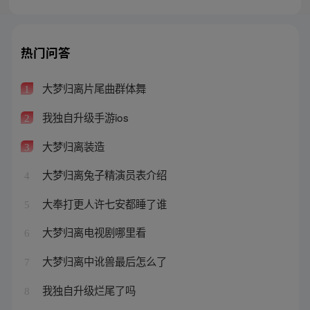
热门问答
大梦归离片尾曲群体舞
1
我独自升级手游ios
2
大梦归离装造
3
大梦归离兔子精演员表介绍
4
大奉打更人许七安都睡了谁
5
大梦归离电视剧哪里看
6
大梦归离中讹兽最后怎么了
7
我独自升级烂尾了吗
8