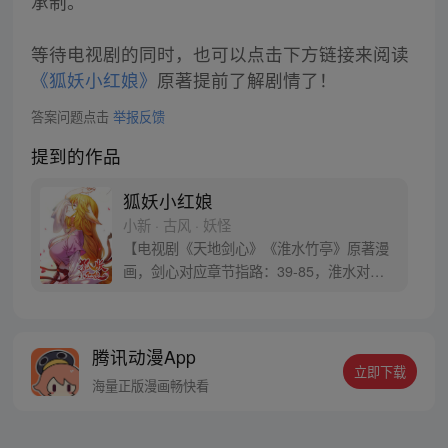
承制。
等待电视剧的同时，也可以点击下方链接来阅读
《狐妖小红娘》
原著提前了解剧情了！
答案问题点击
举报反馈
提到的作品
狐妖小红娘
小新 · 古风 · 妖怪
【电视剧《天地剑心》《淮水竹亭》原著漫
画，剑心对应章节指路：39-85，淮水对应
章节指路272-301】 迷糊萝莉小狐妖，正太
道士没节操。自古人妖生死恋，千载孽缘一
线牵。（每周周四更新。）
腾讯动漫App
立即下载
海量正版漫画畅快看