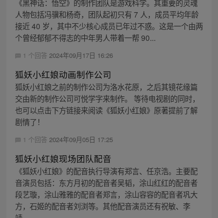
《黑神话：悟空》的制作团队是游戏科学。其重要的灵魂
人物包括冯骥和杨奇，团队起初只有 7 人，成员平均年龄
接近 40 岁，其中不少核心成员已年过不惑。这是一个由两
个曾经郁郁不得志的中年男人带着一帮 90...
1 个回答
2024年09月17日 16:26
狐妖小红娘动画制作公司
狐妖小红娘之前的制作公司为洛水花原，之后其镜花缘篇
交由新的制作公司可悦学字来制作。 等待电视剧的同时，
也可以点击下方链接来阅读《狐妖小红娘》原著提前了解
剧情了！
1 个回答
2024年09月05日 17:25
狐妖小红娘现场团队配音
《狐妖小红娘》的配音执行导演有郑言、任京浩。主要配
音演员包括：东方月初的配音者吴韬，涂山红红的配音者
段艺璇，涂山雅雅的配音者郑言，涂山容容的配音者巩大
方，石姬的配音者刘浏等。其他配音演员还有祝敏、李
靖...