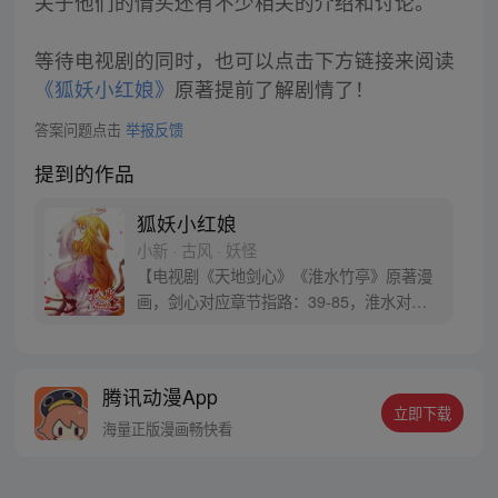
关于他们的情头还有不少相关的介绍和讨论。
等待电视剧的同时，也可以点击下方链接来阅读
《狐妖小红娘》
原著提前了解剧情了！
答案问题点击
举报反馈
提到的作品
狐妖小红娘
小新 · 古风 · 妖怪
【电视剧《天地剑心》《淮水竹亭》原著漫
画，剑心对应章节指路：39-85，淮水对应
章节指路272-301】 迷糊萝莉小狐妖，正太
道士没节操。自古人妖生死恋，千载孽缘一
线牵。（每周周四更新。）
腾讯动漫App
立即下载
海量正版漫画畅快看