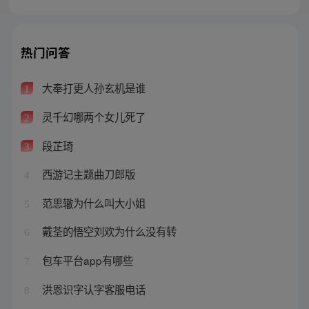
热门问答
大奉打更人孙玄机是谁
1
灵千幻哪两个女儿死了
2
段芷琦
3
西游记主题曲刀郎版
4
范思辙为什么叫大小姐
5
戴荃的悟空刘欢为什么没有转
6
包车平台app有哪些
7
洪恩识字认字客服电话
8