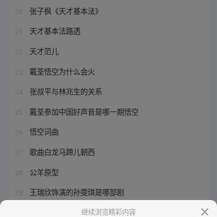
张子枫《天才基本法》
20
天才基本法路透
21
天才范儿
22
戴荃悟空为什么会火
23
张叔平与林兆生的关系
24
戴荃参加中国好声音是哪一期悟空
25
悟空词曲
26
歌曲白龙马蹄儿朝西
27
公羊原型
28
王瑞欣饰演的孙雯琪是哪部剧
29
戴荃悟空中国好声音现场版
继续浏览精彩内容
30