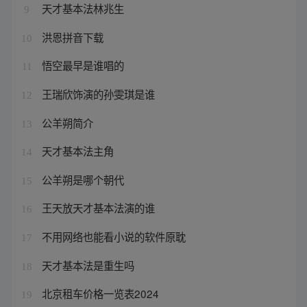
天才基本法林兆生
9
洪恩拼音下载
10
悟空最早是谁唱的
11
王瑞欣饰演的孙雯琪是谁
12
公羊朔简介
13
天才基本法主角
14
公羊朔是哪个朝代
15
王天放天才基本法演的谁
16
不用网络也能看小说的软件原耽
17
天才基本法是重生吗
18
北京租车价格一览表2024
19