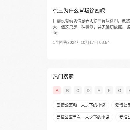
徐三为什么背叛徐四呢
目前没有确切信息表明徐三背叛徐四，虽然
大，但这只是一种猜测，并无确切依据。 原
容！
1个回答
2024年10月17日 08:54
热门搜索
A
B
C
D
E
F
G
爱情公寓和一人之下的小说
爱情公
爱情公寓里有一人之下的小说
爱情