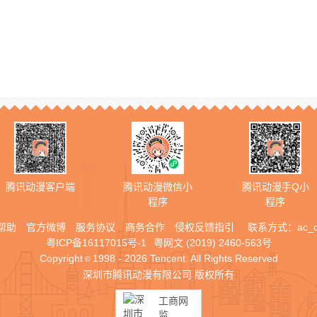
腾讯动漫客户端
腾讯动漫微信小
腾讯动漫手Q小
程序
程序
帮助
官方微博
服务协议
商务合作
侵权反馈指引
联系方式：
ac_
粤ICP备16117015号-1
粤网文 (2019) 2460-563号
Copyright
1998 - 2026 Tencent. All Rights Reserved
©
深圳市腾讯动漫有限公司 版权所有
工商网
监