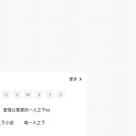
更多
U
V
W
X
Y
Z
爱情公寓里的一人之下txt
之下小说
唉一人之下