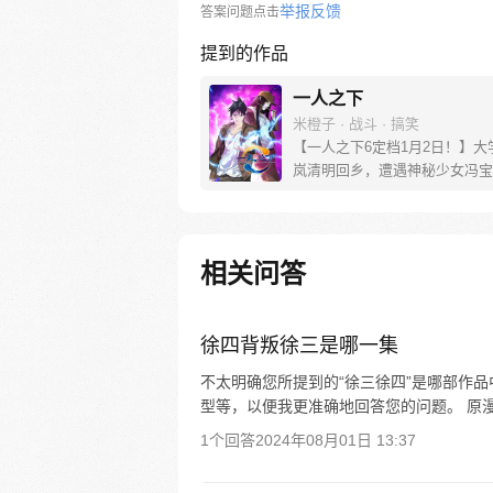
举报反馈
答案问题点击
提到的作品
一人之下
米橙子 · 战斗 · 搞笑
【一人之下6定档1月2日！】大
岚清明回乡，遭遇神秘少女冯宝
未谋面的冯宝宝却对张楚岚异常
并将其带去自己打工的快递公司
帮冯宝宝寻找她的身世，也为了
己与爷爷身上的秘密，张楚岚的
相关问答
彻底颠覆，与冯宝宝一同踏上“异
旅。
徐四背叛徐三是哪一集
不太明确您所提到的“徐三徐四”是哪部作
型等，以便我更准确地回答您的问题。 原漫
1个回答
2024年08月01日 13:37