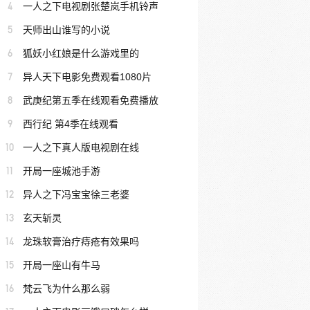
4
一人之下电视剧张楚岚手机铃声
5
天师出山谁写的小说
6
狐妖小红娘是什么游戏里的
7
异人天下电影免费观看1080片
8
武庚纪第五季在线观看免费播放
9
西行纪 第4季在线观看
10
一人之下真人版电视剧在线
11
开局一座城池手游
12
异人之下冯宝宝徐三老婆
13
玄天斩灵
14
龙珠软膏治疗痔疮有效果吗
15
开局一座山有牛马
16
梵云飞为什么那么弱