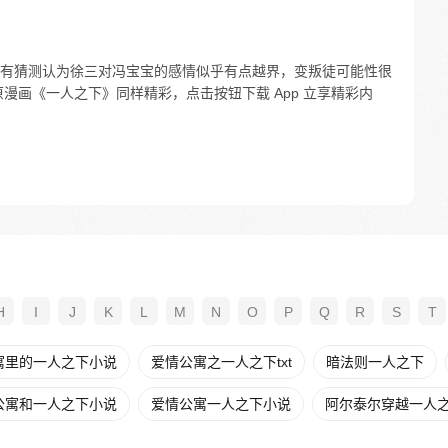
有猜测认为徐三对冯宝宝的感情似乎有点越界，变叛徒可能性很
漫画《一人之下》同样精彩，点击按钮下载 App 立享精彩内
H
I
J
K
L
M
N
O
P
Q
R
S
T
寓里的一人之下小说
爱情公寓之一人之下txt
暗法则一人之下
公寓和一人之下小说
爱情公寓一人之下小说
阿尔泰尔穿越一人