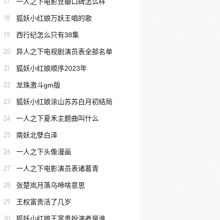
17
一人之下电影豆瓣口碑怎么样
18
狐妖小红娘万妖王唱的歌
19
西行纪怎么只有38集
20
异人之下电视剧演员表全部名单
21
狐妖小红娘顺序2023年
22
龙珠激斗gm版
23
狐妖小红娘涂山苏苏白月初结局
24
一人之下夏禾主题曲叫什么
25
南妖北孽白泽
26
一人之下头像漫画
27
一人之下电影演员表诸葛青
28
张楚岚月落乌啼啥意思
29
王权富贵活了几岁
30
狐妖小红娘王富贵扮演者是谁