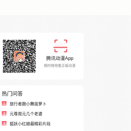
腾讯动漫App
随时随地看正版动漫
热门问答
1
旅行者跟小舞拔萝卜
2
元尊周元几个老婆
3
狐妖小红娘最精彩片段