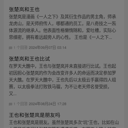
张楚岚和王也
张楚岚是漫画《一人之下》及其衍生作品的男主角，师承
龙虎山，是天师府传人，哪都通的员工，是八奇技之一炁
体源流的继承人。他表面性格懒惰随和，爱吐槽，实际心
思缜密，拥有着远超旁人的心性。 王也是《一人之下...
1 个回答
2024年09月07日 03:14
张楚岚和王也比试
在罗天大醮中，王也与张楚岚并未直接进行比试。王也起
初因担心张楚岚的作为会改变许多人的命运而决定参加罗
天大醮。在罗天大醮中，王也先后以太极云手赢得四人组
赛，以太极拳法打败铁马骝，为不让老天师名誉受损，
又...
1 个回答
2024年08月24日 17:28
王也和张楚岚是朋友吗
王也和张楚岚是朋友。虽然张楚岚多次“坑”王也，比如在山