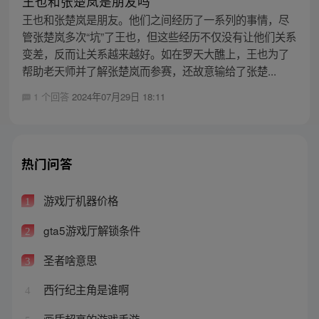
王也和张楚岚是朋友吗
王也和张楚岚是朋友。他们之间经历了一系列的事情，尽
管张楚岚多次“坑”了王也，但这些经历不仅没有让他们关系
变差，反而让关系越来越好。如在罗天大醮上，王也为了
帮助老天师并了解张楚岚而参赛，还故意输给了张楚...
1 个回答
2024年07月29日 18:11
热门问答
游戏厅机器价格
1
gta5游戏厅解锁条件
2
圣者啥意思
3
西行纪主角是谁啊
4
画质超高的游戏手游