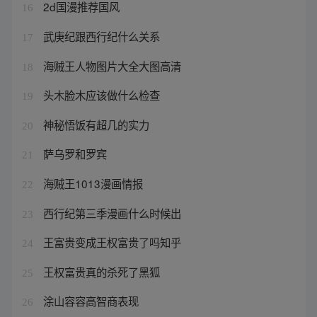
2d国漫推荐国风
16
武庚纪跟西行纪什么关系
17
海贼王人物图片大全大图高清
18
头木脸木应该做什么检查
19
神秘悟饭有超几的实力
20
萨乌罗和罗宾
21
海贼王1013漫画情报
22
西行纪第三季漫画什么时候出
23
王富贵变成王权富贵了吗知乎
24
王权富贵真的杀死了黑狐
25
涂山容容高智商表现
26