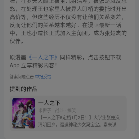
噬，在罗天大醮上被宝儿姐活埋，被张楚岚反忽
悠，在处理王也家里人被异人盯梢的委托时开出
高价等，但这些经历不仅没有让他们关系变差，
反而让他们的关系越来越好。在漫画最新一话
中，王也小道长正式加入主角团，成为张楚岚的
伙伴。
原漫画
《一人之下》
同样精彩，点击按钮下载
App 立享精彩内容！
答案问题点击
举报反馈
提到的作品
一人之下
米橙子 · 战斗 · 搞笑
【一人之下6定档1月2日！】大学生张楚岚
清明回乡，遭遇神秘少女冯宝宝。素未谋面
的冯宝宝却对张楚岚异常熟悉，并将其带去
自己打工的快递公司。为了帮冯宝宝寻找她