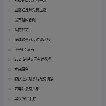
5
直播吧足球免费直播
6
最有趣的视频
7
斗南鲜花园
8
龙珠软膏可以治褥疮吗
9
王子1 2漫画
10
2024洪湖公园有荷花吗
11
木森原名
12
狐妖之天赋系统免费阅读
13
元尊动漫有几部
14
黑暗悟空手游
15