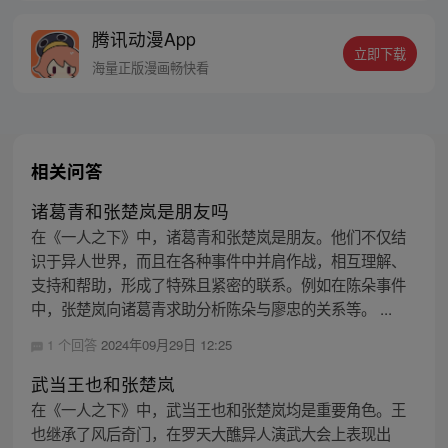
的身世，也为了查清自己与爷爷身上的秘
腾讯动漫App
密，张楚岚的生活被彻底颠覆，与冯宝宝一
立即下载
同踏上“异人”之旅。
海量正版漫画畅快看
相关问答
诸葛青和张楚岚是朋友吗
在《一人之下》中，诸葛青和张楚岚是朋友。他们不仅结
识于异人世界，而且在各种事件中并肩作战，相互理解、
支持和帮助，形成了特殊且紧密的联系。例如在陈朵事件
中，张楚岚向诸葛青求助分析陈朵与廖忠的关系等。 ...
1 个回答
2024年09月29日 12:25
武当王也和张楚岚
在《一人之下》中，武当王也和张楚岚均是重要角色。王
也继承了风后奇门，在罗天大醮异人演武大会上表现出