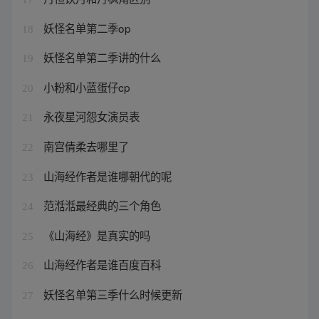
妖怪名单第二季op
18
妖怪名单第二季讲的什么
19
小粉和小蓝蛋仔cp
20
永夜星河怨女演员表
21
南宫倩柔去哪里了
22
山海经作者是谁哪朝代的呢
23
范湉湉最经典的三个角色
24
《山海经》是真实的吗
25
山海经作者是谁百度百科
26
妖怪名单第三季什么时候更新
27