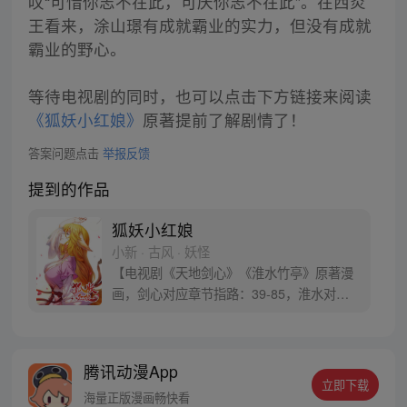
叹“可惜你志不在此，可庆你志不在此”。在西炎
王看来，涂山璟有成就霸业的实力，但没有成就
霸业的野心。
等待电视剧的同时，也可以点击下方链接来阅读
《狐妖小红娘》
原著提前了解剧情了！
答案问题点击
举报反馈
提到的作品
狐妖小红娘
小新 · 古风 · 妖怪
【电视剧《天地剑心》《淮水竹亭》原著漫
画，剑心对应章节指路：39-85，淮水对应
章节指路272-301】 迷糊萝莉小狐妖，正太
道士没节操。自古人妖生死恋，千载孽缘一
线牵。（每周周四更新。）
腾讯动漫App
立即下载
海量正版漫画畅快看