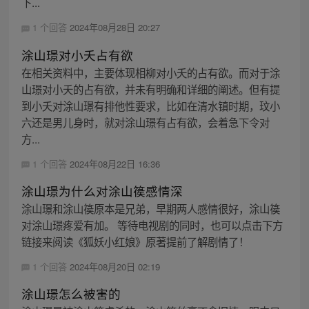
下...
1 个回答
2024年08月28日 20:27
涂山璟对小夭占有欲
在相关资料中，主要体现相柳对小夭的占有欲。而对于涂
山璟对小夭的占有欲，并未有明确和详细的阐述。但有提
到小夭对涂山璟有排他性要求，比如在清水镇时期，玟小
六还是男儿身时，就对涂山璟有占有欲，会着急下令对
方...
1 个回答
2024年08月22日 16:36
涂山璟为什么对涂山篌感情深
涂山璟和涂山篌原本是兄弟，早期两人感情很好，涂山篌
对涂山璟疼爱有加。 等待电视剧的同时，也可以点击下方
链接来阅读《狐妖小红娘》原著提前了解剧情了！
1 个回答
2024年08月20日 02:19
涂山璟怎么被害的