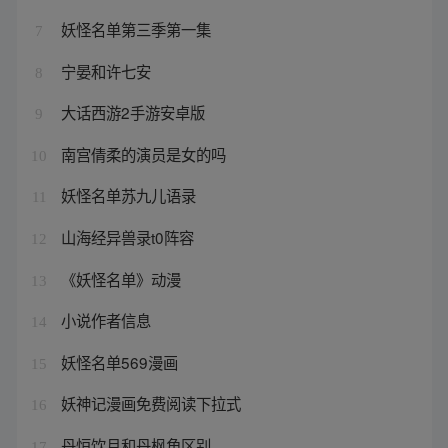
妖怪名单第三季第一集
7
宁晏和许七安
8
大话西游2手游安卓版
9
南宫倩柔的演员是女的吗
10
妖怪名单苏九儿语录
11
山海经异兽录t0阵容
12
《妖怪名单》动漫
13
小说作者信息
14
妖怪名单569漫画
15
妖神记漫画免费阅读下拉式
16
丹恒饮月和丹枫角区别
17