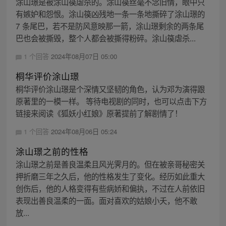
涂山璟是被涂山篌虐杀的。涂山篌丝毫不念旧情，眼中只
有嫉妒和怨恨。涂山篌凶残地一条一条地撕碎了涂山璟的
7 条尾巴，若不是防风意映那一箭，涂山璟剩余的两条尾
巴也会被撕毁，整个人都会被撕得粉碎。涂山篌虐杀...
1 个回答
2024年08月07日 05:00
桐华评价涂山璟
桐华评价涂山璟是个深情又坚韧的角色，认为邓为演得跟
原著里的一模一样。 等待电视剧的同时，也可以点击下方
链接来阅读《狐妖小红娘》原著提前了解剧情了！
1 个回答
2024年08月06日 05:24
涂山璟之前的性格
涂山璟之前是善良温柔且风光霁月的。但在被亲哥秘密关
押折磨三年之久后，他的性格发生了变化。经历如此重大
创伤后，他的人格变得有些病娇和偏执，不过在人前依旧
表现出善良温柔的一面。面对喜欢的姑娘小夭，他不敢
放...