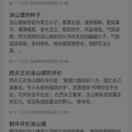
1 个回答
2024年08月06日 01:06
涂山璟的样子
涂山璟被形容为青丘公子，墨黑长眉，清亮眼眸，笔挺鼻
子，薄薄嘴唇，身长玉立，俊若修竹，风姿清逸，气质清
绝。邓为演绎的涂山璟如同从书中走出的翩翩公子，气质
温润清俊，身材修长。他站着挺拔修长，侧颜专注认
真，...
1 个回答
2024年08月05日 03:49
西炎王对涂山璟的评价
西炎王对涂山璟的评价是：“眼观六路耳听八方，阻拦自己
搞事业，令人头疼的强劲对手”，还曾感叹“可惜你志不在
此，可庆你志不在此”。在西炎王看来，涂山璟有成就霸业
的实力，但没有成就霸业的野心。 等待电...
1 个回答
2024年08月04日 11:20
桐华评价涂山璟
桐华评价涂山璟是个深情又坚韧的角色。 等待电视剧的同