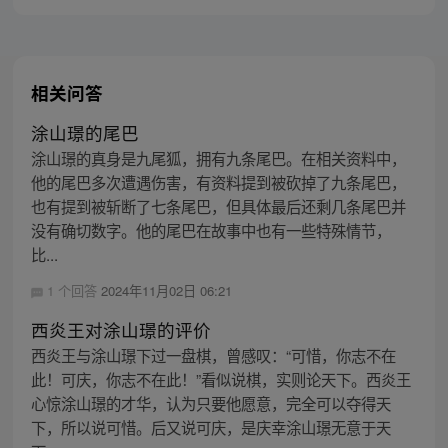
相关问答
涂山璟的尾巴
涂山璟的真身是九尾狐，拥有九条尾巴。在相关资料中，
他的尾巴多次遭遇伤害，有资料提到被砍掉了九条尾巴，
也有提到被斩断了七条尾巴，但具体最后还剩几条尾巴并
没有确切数字。他的尾巴在故事中也有一些特殊情节，
比...
1 个回答
2024年11月02日 06:21
西炎王对涂山璟的评价
西炎王与涂山璟下过一盘棋，曾感叹：“可惜，你志不在
此！可庆，你志不在此！”看似说棋，实则论天下。西炎王
心惊涂山璟的才华，认为只要他愿意，完全可以夺得天
下，所以说可惜。后又说可庆，是庆幸涂山璟无意于天