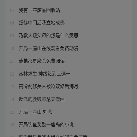
我有一座废品回收站
17
叛徒中门后我立地成佛
18
乃教人叛父母的叛是什么意思
19
开局一座山在线观看免费动漫
20
徒弟都是魔头免费阅读
21
丛林求生 神级签到三选一
22
高冷剑修美人被迫双修后海月
23
反派的救赎雅瑟夫漫画
24
开局一座山 刘悲
25
开局钓鱼奖励一座岛的小说
26
据说我是反派小姐在线观看免费版