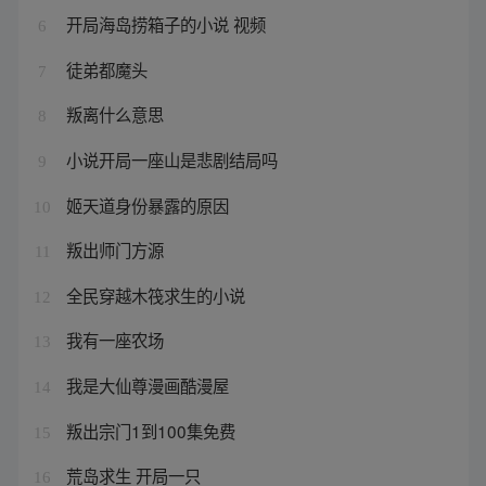
开局海岛捞箱子的小说 视频
6
徒弟都魔头
7
叛离什么意思
8
小说开局一座山是悲剧结局吗
9
姬天道身份暴露的原因
10
叛出师门方源
11
全民穿越木筏求生的小说
12
我有一座农场
13
我是大仙尊漫画酷漫屋
14
叛出宗门1到100集免费
15
荒岛求生 开局一只
16