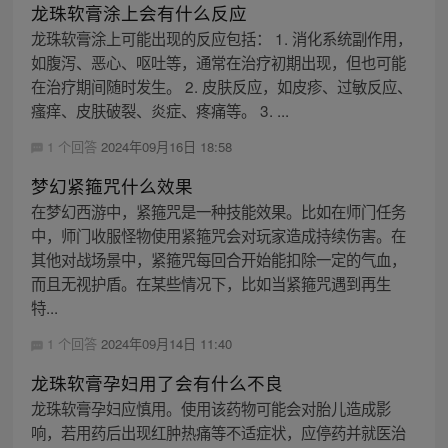
龙珠软膏涂上会有什么反应
龙珠软膏涂上可能出现的反应包括： 1. 消化系统副作用，
如腹泻、恶心、呕吐等，通常在治疗初期出现，但也可能
在治疗期间随时发生。 2. 皮肤反应，如皮疹、过敏反应、
瘙痒、皮肤破裂、炎症、疼痛等。 3. ...
1 个回答
2024年09月16日 18:58
梦幻紧箍咒什么效果
在梦幻西游中，紧箍咒是一种技能效果。比如在师门任务
中，师门收服怪物使用紧箍咒会对玩家造成持续伤害。在
其他对战场景中，紧箍咒每回合开始能扣除一定的气血，
而且无视护盾。在某些情况下，比如当紧箍咒遇到再生
特...
1 个回答
2024年09月14日 11:40
龙珠软膏孕妇用了会有什么不良
龙珠软膏孕妇应慎用。使用该药物可能会对胎儿造成影
响，若用药后出现红肿热痛等不适症状，应停药并就医治