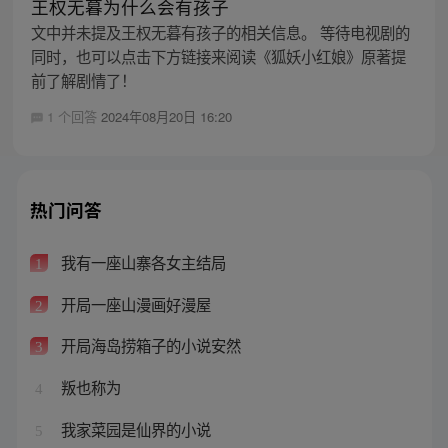
王权无暮为什么会有孩子
文中并未提及王权无暮有孩子的相关信息。 等待电视剧的
同时，也可以点击下方链接来阅读《狐妖小红娘》原著提
前了解剧情了！
1 个回答
2024年08月20日 16:20
热门问答
我有一座山寨各女主结局
1
开局一座山漫画好漫屋
2
开局海岛捞箱子的小说安然
3
叛也称为
4
我家菜园是仙界的小说
5