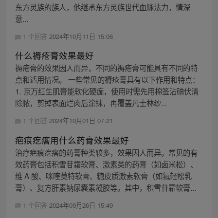
东方灵族的族人，他继承东方灵族世代血脉法力，情深
意...
1 个回答
2024年10月11日 15:06
什么褥疮膏效果最好
褥疮膏的效果因人而异，不同的褥疮膏可能具有不同的特
点和适用情况。 一些常见的褥疮膏具有以下作用和特点：
1. 京万红生肌膏能软化硬痂，使用时需先用棉签沾碘伏清
除脓，剪掉表面烂肉后涂抹，再覆盖凡士林纱...
1 个回答
2024年10月01日 07:21
疤痕疙瘩用什么药膏效果最好
治疗疤痕疙瘩的药膏种类较多，效果因人而异。常见的有
效药膏包括积雪苷霜软膏、激素类的药膏（如卤米松）、
维 A 酸、咪喹莫特软膏、糖皮质激素软膏（如氟轻松乳
膏）、复方肝素钠尿囊素凝胶等。其中，积雪苷霜软膏...
1 个回答
2024年09月26日 15:49