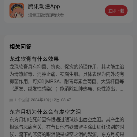
腾讯动漫App
立即下载
海量正版漫画畅快看
相关问答
龙珠软膏有什么效果
龙珠软膏具有抑菌、抗炎、促愈的药理作用，其功能主治
为清热解毒、消肿止痛、祛腐生肌。具体表现为内外均有
抑菌作用，可抑制MRSA、耐青霉素金葡菌、大肠杆菌等
（原发、继发性感染）；能消除红肿热痛、炎性渗出，...
1 个回答
2024年10月12日 08:47
东方月初为什么会有虚空之泪
东方月初临死前因悔恨通过眼球炼出虚空之泪。其产生的
根源与悲痛有关，在昔日他与妖盟盟主涂山红红诀别的时
候，流下的悲痛的眼泪便是虚空之泪的起源。东方月初是